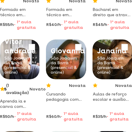
Novato
Novata
Novato
Formado em
Formada em
Bacharel em
técnico em
técnico em
direito que através
química e
administração e
de sua experiência
1
a
aula
1
a
aula
1
a
aula
R$55/h
R$40/h
R$45/h
engenharia
sendo babá desde
prova que é
gratuita
gratuita
gratuita
química, busca
nova,tenho
possível a todos
ajudar a todos que
bastante
conseguir um bom
Vitor
possuam
conhecimento em
futuro,
dificuldade em
áreas escolares e
independente de
andrade
Giovanna
Janaína
estudar, pois amo
posso ajudar com
sua origem.
isso e
reforço
São Joaquim
São Joaquim
São Joaquim
conhecimento
da Barra
da Barra
da Barra
(presencial &
(presencial &
(presencial &
deve ser passado!
online)
online)
online)
(1
Novata
Novata
5
Novato
avaliação)
Cursando
Aulas de reforço
pedagogia com
escolar e auxílio
Aprenda ia e
especializção em
nas tarefas
canva com
tea materiais livro
escolar , baseado
método prático
1
a
aula
1
a
aula
1
a
aula
cursos aulas
no planejamento e
R$50/h
R$60/h
R$35/h
para retornar ao
gratuita
gratuita
gratuita
particulares
metodologia no
setor
reforço escolar
ensino-
administrativo.
aprendizado.