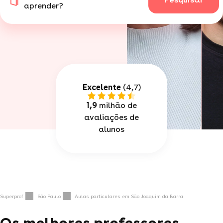
aprender?
Excelente
(4,7)
1,9
milhão de
avaliações de
alunos
Superprof
São Paulo
Aulas particulares em São Joaquim da Barra