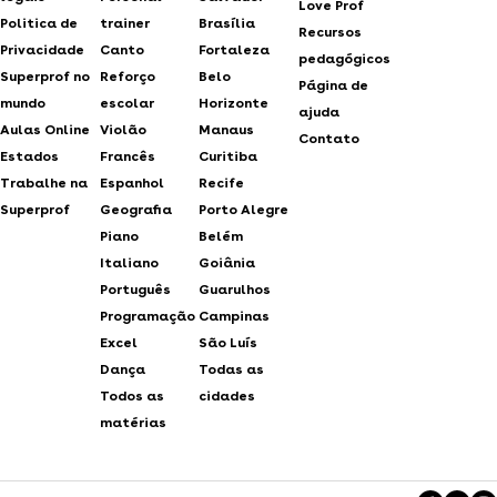
Love Prof
Politica de
trainer
Brasília
Recursos
Privacidade
Canto
Fortaleza
pedagógicos
Superprof no
Reforço
Belo
Página de
mundo
escolar
Horizonte
ajuda
Aulas Online
Violão
Manaus
Contato
Estados
Francês
Curitiba
Trabalhe na
Espanhol
Recife
Superprof
Geografia
Porto Alegre
Piano
Belém
Italiano
Goiânia
Português
Guarulhos
Programação
Campinas
Excel
São Luís
Dança
Todas as
Todos as
cidades
matérias