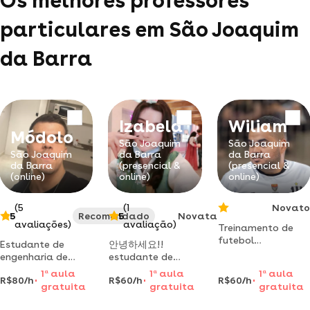
Os melhores professores
particulares em São Joaquim
da Barra
Izabela
Wiliam
Módolo
São Joaquim
São Joaquim
São Joaquim
da Barra
da Barra
da Barra
(presencial &
(presencial &
(online)
online)
online)
(5
(1
Novato
5
Recomendado
5
Novata
avaliações)
avaliação)
Treinamento de
futebol
Estudante de
안녕하세요!!
personalizado |
engenharia de
estudante de
desenvolvimento
software formado
coreano de nível
1
a
aula
1
a
aula
1
a
aula
técnico e
R$80/h
R$60/h
R$60/h
em inglês com
intermediário (nível
gratuita
gratuita
gratuita
condicionamento
diploma platinum
3) com certificado.
físico para todos
2 pelo cna e