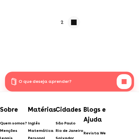
2
O que deseja aprender?
Sobre
Matérias
Cidades
Blogs e
Ajuda
Quem somos?
Inglês
São Paulo
Menções
Matemática
Rio de Janeiro
Revista We
legais
Personal
Salvador