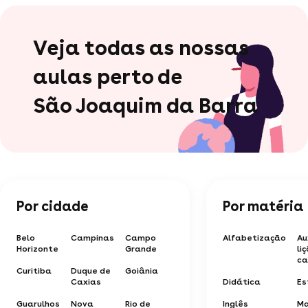
Veja todas as nossas
aulas perto de
São Joaquim da Barra
Por cidade
Por matéria
Belo
Campinas
Campo
Alfabetização
Au
Horizonte
Grande
li
ca
Curitiba
Duque de
Goiânia
Caxias
Didática
Es
Guarulhos
Nova
Rio de
Inglês
Ma