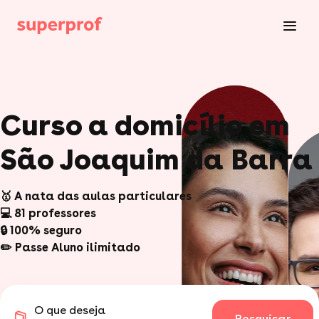
Curso a domicílio em
São Joaquim da Barra
🥇 A nata das aulas particulares
💻 81 professores
🔒 100% seguro
✏️ Passe Aluno ilimitado
O que deseja
Pesquisar