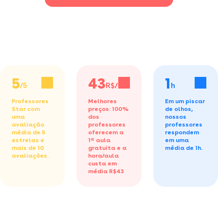
5
43
1
/5
R$/h
h
Professores
Melhores
Em um piscar
Star com
preços: 100%
de olhos,
uma
dos
nossos
avaliação
professores
professores
média de 5
oferecem a
respondem
estrelas e
1ª aula
em uma
mais de 10
gratuita
e a
média de 1h.
avaliações.
hora/aula
custa em
média R$43