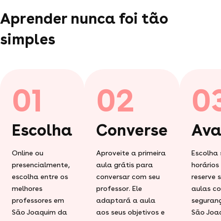
Aprender nunca foi tão
simples
01
02
0
Escolha
Converse
Ava
Online ou
Aproveite a primeira
Escolha 
presencialmente,
aula grátis para
horários
escolha entre os
conversar com seu
reserve 
melhores
professor. Ele
aulas c
professores em
adaptará a aula
seguran
São Joaquim da
aos seus objetivos e
São Joa