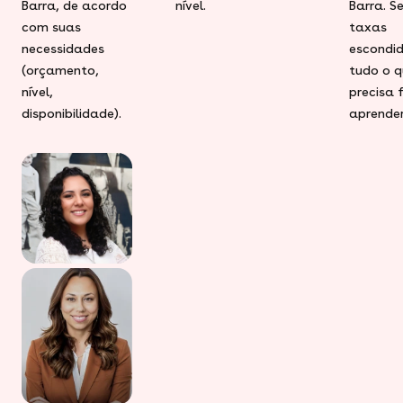
Barra, de acordo
nível.
Barra. S
com suas
taxas
necessidades
escondid
(orçamento,
tudo o q
nível,
precisa 
disponibilidade).
aprender