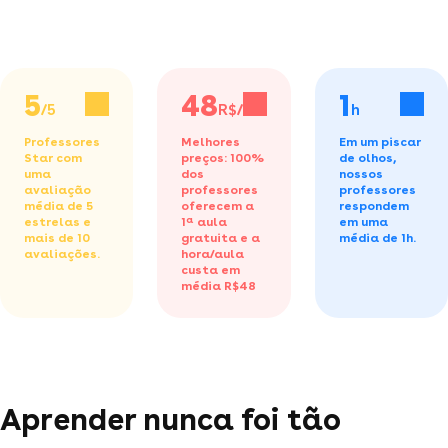
5
48
1
/5
R$/h
h
Professores
Melhores
Em um piscar
Star com
preços: 100%
de olhos,
uma
dos
nossos
avaliação
professores
professores
média de 5
oferecem a
respondem
estrelas e
1ª aula
em uma
mais de 10
gratuita
e a
média de 1h.
avaliações.
hora/aula
custa em
média R$48
Aprender nunca foi tão