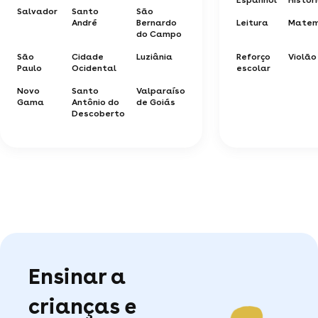
Salvador
Santo
São
André
Bernardo
Leitura
Matem
do Campo
São
Cidade
Luziânia
Reforço
Violão
Paulo
Ocidental
escolar
Novo
Santo
Valparaíso
Gama
Antônio do
de Goiás
Descoberto
Ensinar a
crianças e