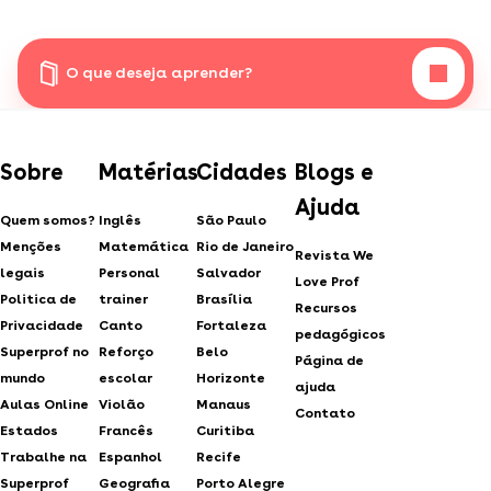
O que deseja aprender?
Sobre
Matérias
Cidades
Blogs e
Ajuda
Quem somos?
Inglês
São Paulo
Menções
Matemática
Rio de Janeiro
Revista We
legais
Personal
Salvador
Love Prof
Politica de
trainer
Brasília
Recursos
Privacidade
Canto
Fortaleza
pedagógicos
Superprof no
Reforço
Belo
Página de
mundo
escolar
Horizonte
ajuda
Aulas Online
Violão
Manaus
Contato
Estados
Francês
Curitiba
Trabalhe na
Espanhol
Recife
Superprof
Geografia
Porto Alegre