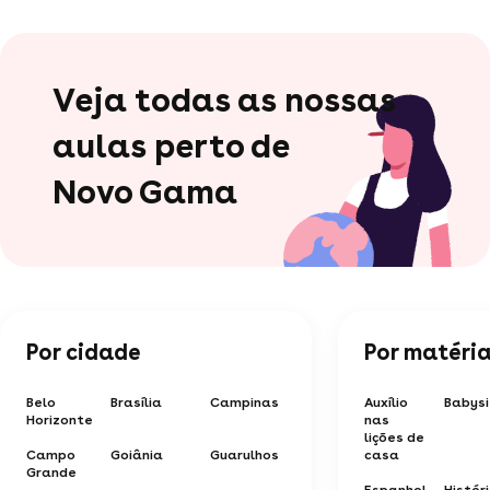
Veja todas as nossas
aulas perto de
Novo Gama
Por cidade
Por matéri
Belo
Brasília
Campinas
Auxílio
Babysi
Horizonte
nas
lições de
Campo
Goiânia
Guarulhos
casa
Grande
Espanhol
Histór