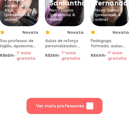
Samantha
fernanda
Jardim Lago
Azul
Novo Gama
Novo Gama
(presencial &
(presencial &
(presencial &
online)
online)
online)
Novato
Novata
Novata
Sou professor de
Aulas de reforço
Pedagoga
inglês, apaixonado
personalizadas:
formada. aulas
em ensinar as
aprendizado
focadas em
1
a
aula
1
a
aula
1
a
aula
R$65/h
R$35/h
R$49/h
pessoas se
divertido, seguro e
alfabetização e
gratuita
gratuita
gratuita
desenvolverem na
eficaz com
letramento.
língua inglesa e
babysitter
conteúdos
uma grande
confiável
direcionados e
alegria atuar e se
dinâmicos.
dedicar ainda mais
nessa linda
profissão.
Ver mais professores