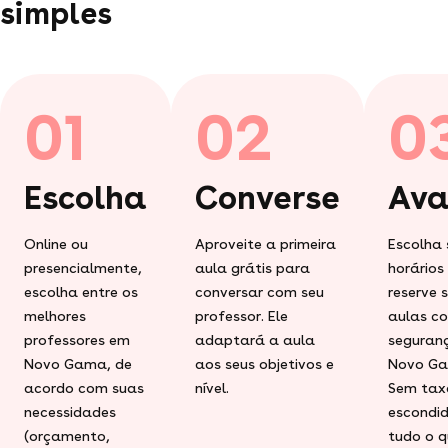
simples
01
02
0
Escolha
Converse
Ava
Online ou
Aproveite a primeira
Escolha 
presencialmente,
aula grátis para
horários
escolha entre os
conversar com seu
reserve 
melhores
professor. Ele
aulas c
professores em
adaptará a aula
seguran
Novo Gama, de
aos seus objetivos e
Novo G
acordo com suas
nível.
Sem tax
necessidades
escondid
(orçamento,
tudo o q