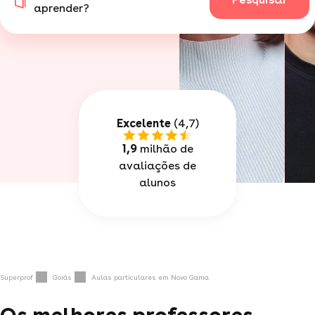
aprender?
Excelente
(4,7)
1,9
milhão de
avaliações de
alunos
Superprof
Goiás
Aulas particulares em Novo Gama