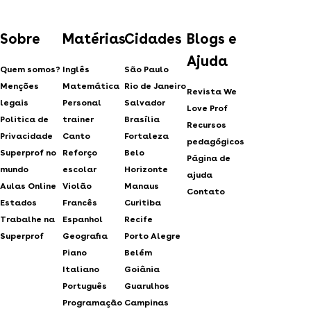
Sobre
Matérias
Cidades
Blogs e
Ajuda
Quem somos?
Inglês
São Paulo
Menções
Matemática
Rio de Janeiro
Revista We
legais
Personal
Salvador
Love Prof
Politica de
trainer
Brasília
Recursos
Privacidade
Canto
Fortaleza
pedagógicos
Superprof no
Reforço
Belo
Página de
mundo
escolar
Horizonte
ajuda
Aulas Online
Violão
Manaus
Contato
Estados
Francês
Curitiba
Trabalhe na
Espanhol
Recife
Superprof
Geografia
Porto Alegre
Piano
Belém
Italiano
Goiânia
Português
Guarulhos
Programação
Campinas