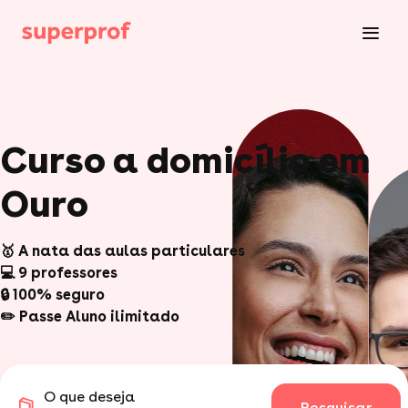
Curso a domicílio em
Ouro
🥇 A nata das aulas particulares
💻 9 professores
🔒 100% seguro
✏️ Passe Aluno ilimitado
O que deseja
Pesquisar