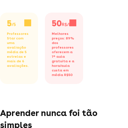
5
50
/5
R$/h
Professores
Melhores
Star com
preços: 89%
uma
dos
avaliação
professores
média de 5
oferecem a
estrelas e
1ª aula
mais de 6
gratuita
e a
avaliações.
hora/aula
custa em
média R$50
Aprender nunca foi tão
simples