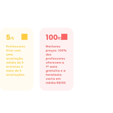
5
100
/5
R$/h
Professores
Melhores
Star com
preços: 100%
uma
dos
avaliação
professores
média de 5
oferecem a
estrelas e
1ª aula
mais de 6
gratuita
e a
avaliações.
hora/aula
custa em
média R$100