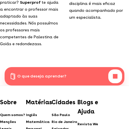
praticar?
Superprof
te ajuda
disciplina é mais eficaz
a encontrar o professor mais
quando acompanhado por
adaptado às suas
um especialista.
necessidades. Nós possuímos
os professores mais
competentes de Palestina de
Goiás e redondezass.
O que deseja aprender?
Sobre
Matérias
Cidades
Blogs e
Ajuda
Quem somos?
Inglês
São Paulo
Menções
Matemática
Rio de Janeiro
Revista We
legais
Personal
Salvador