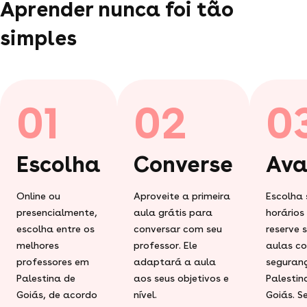
Aprender nunca foi tão
simples
01
02
0
Escolha
Converse
Ava
Online ou
Aproveite a primeira
Escolha 
presencialmente,
aula grátis para
horários
escolha entre os
conversar com seu
reserve 
melhores
professor. Ele
aulas c
professores em
adaptará a aula
seguran
Palestina de
aos seus objetivos e
Palestin
Goiás, de acordo
nível.
Goiás. S