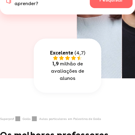
aprender?
Excelente
(4,7)
1,9
milhão de
avaliações de
alunos
Superprof
Goiás
Aulas particulares em Palestina de Goiás