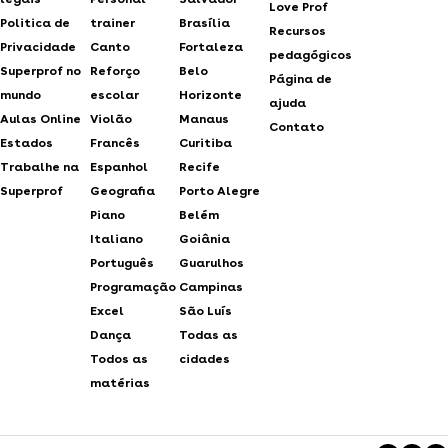
Love Prof
Politica de
trainer
Brasília
Recursos
Privacidade
Canto
Fortaleza
pedagógicos
Superprof no
Reforço
Belo
Página de
mundo
escolar
Horizonte
ajuda
Aulas Online
Violão
Manaus
Contato
Estados
Francês
Curitiba
Trabalhe na
Espanhol
Recife
Superprof
Geografia
Porto Alegre
Piano
Belém
Italiano
Goiânia
Português
Guarulhos
Programação
Campinas
Excel
São Luís
Dança
Todas as
Todos as
cidades
matérias