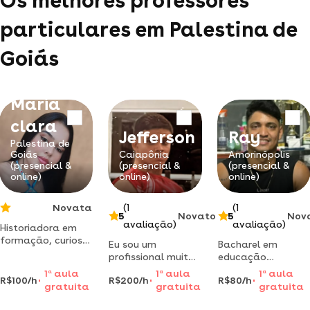
Os melhores professores
particulares em Palestina de
Goiás
Maria
clara
Jefferson
Ray
Palestina de
Goiás
Caiapônia
Amorinópolis
(presencial &
(presencial &
(presencial &
online)
online)
online)
Novata
(1
(1
5
Novato
5
Nov
avaliação)
avaliação)
Historiadora em
formação, curiosa
Eu sou um
Bacharel em
das áreas de
profissional muito
educação
português,
dedicado a ajudar
física,atuando
1
a
aula
1
a
aula
1
a
aula
geografia,
R$100/h
R$200/h
R$80/h
várias pessoas a
como personal
gratuita
gratuita
gratuita
matemática e
despertar seu dom
trainer a 13 anos.
sociologia.
na música
eu posso te ajudar,