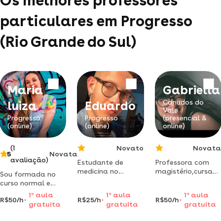
Os melhores professores
particulares em Progresso
(Rio Grande do Sul)
Maria
Gabriella
Canudos do
luiza
Eduardo
Vale
Progresso
Progresso
(presencial &
(online)
(online)
online)
(1
Novato
Novata
5
Novata
avaliação)
Estudante de
Professora com
medicina no
magistério,cursan
Sou formada no
paraguay, dou
pedagogia,atualm
curso normal e
aulas de espanhol,
trabalhando na
possuo
1
a
aula
1
a
aula
1
a
aula
biologia e química
área com crianças
R$50/h
R$25/h
R$50/h
conhecimento de
gratuita
gratuita
gratuita
para o ensino
de 10 a 12 anos.
conteúdos
fundamental e
diversos,