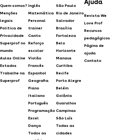
Ajuda
Quem somos?
Inglês
São Paulo
Menções
Matemática
Rio de Janeiro
Revista We
legais
Personal
Salvador
Love Prof
Politica de
trainer
Brasília
Recursos
Privacidade
Canto
Fortaleza
pedagógicos
Superprof no
Reforço
Belo
Página de
mundo
escolar
Horizonte
ajuda
Aulas Online
Violão
Manaus
Contato
Estados
Francês
Curitiba
Trabalhe na
Espanhol
Recife
Superprof
Geografia
Porto Alegre
Piano
Belém
Italiano
Goiânia
Português
Guarulhos
Programação
Campinas
Excel
São Luís
Dança
Todas as
Todos as
cidades