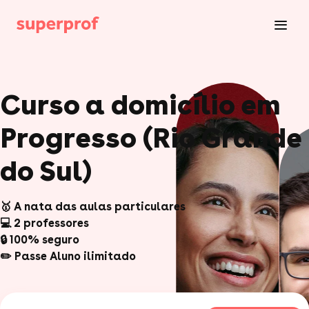
Curso a domicílio em
Progresso (Rio Grande
do Sul)
🥇 A nata das aulas particulares
💻 2 professores
🔒 100% seguro
✏️ Passe Aluno ilimitado