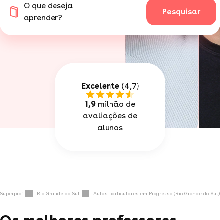
O que deseja
Pesquisar
aprender?
Excelente
(4,7)
1,9
milhão de
avaliações de
alunos
Superprof
Rio Grande do Sul
Aulas particulares em Progresso (Rio Grande do Sul)