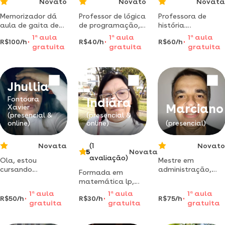
Novato
Novato
Novata
Memorizador dá
Professor de lógica
Professora de
aula de gaita de
de programação,
história.
boca para
metodologia
apaixonada pelo
1
a
aula
1
a
aula
1
a
aula
R$100/h
R$40/h
R$60/h
iniciantes com
jovem sem rodeios
ensino e por
gratuita
gratuita
gratuita
apostila e
e mão na massa
projetos. vamos
exercícios
descomplicar a
forma de
aprender?
Jhullia
Fontoura
Indiára
Marciano
Xavier
(presencial &
(presencial &
online)
online)
(presencial)
Novata
(1
Novato
5
Novata
avaliação)
Ola, estou
Mestre em
cursando
administração,
Formada em
magisterio, adoro
com experiênciade
matemática lp,
crianças e irei
mais de 10 anos na
pósgraduada em
1
a
aula
1
a
aula
1
a
aula
ajudar nas tarefas
docência do ensino
R$50/h
R$30/h
R$75/h
física e química,
gratuita
gratuita
gratuita
escolares e no que
superior e técnico.
orientação escolar
precisar
e psicopedagogia,