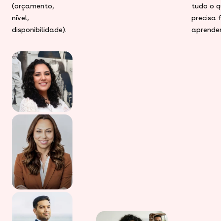
(orçamento,
tudo o q
nível,
precisa 
disponibilidade).
aprender