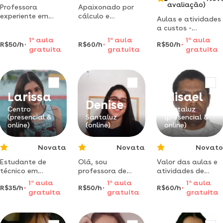
avaliação)
Professora
Apaixonado por
experiente em
cálculo e
Aulas e atividades
português,
matemática
a custos -
literatura e temas
avançada, estou
benefícios de
1
a
aula
1
a
aula
1
a
aula
críticos. aulas
aqui para resolver
R$50/h
R$60/h
R$50/h
acordo com a
gratuita
gratuita
gratuita
personalizadas
suas dúvidas e
materias e
com métodos
impulsionar seu
atividades
únicos. transforme
aprendizado
sua visão do
mundo!
Larissa
Misael
Denise
Centro
Santaluz
(presencial &
Santaluz
(presencial &
online)
(online)
online)
Novata
Novata
Novato
Estudante de
Olá, sou
Valor das aulas e
técnico em
professora de
atividades de
zootecnia,
inglês. tenho
acordo com suas
1
a
aula
1
a
aula
1
a
aula
R$35/h
R$50/h
R$60/h
formada em
licenciatura na
necessidades ola,
gratuita
gratuita
gratuita
auxiliar de análises
área e
sou professor
clínicas, atendente
certificação tesol
misael, graduado
de farmácia,
em matematica, e