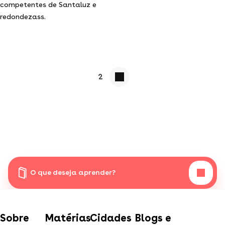
competentes de Santaluz e
redondezass.
2
O que deseja aprender?
Sobre
Matérias
Cidades
Blogs e