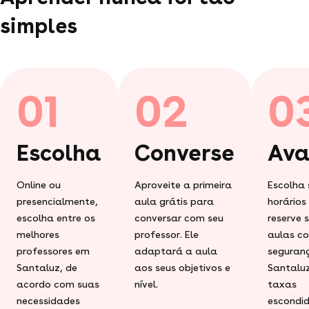
simples
01
02
0
Escolha
Converse
Ava
Online ou
Aproveite a primeira
Escolha 
presencialmente,
aula grátis para
horários
escolha entre os
conversar com seu
reserve 
melhores
professor. Ele
aulas c
professores em
adaptará a aula
seguran
Santaluz, de
aos seus objetivos e
Santalu
acordo com suas
nível.
taxas
necessidades
escondid