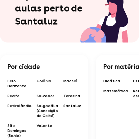
aulas perto de
Santaluz
Por cidade
Por matéri
Belo
Goiânia
Maceió
Didática
Es
Horizonte
Matemática
Re
Recife
Salvador
Teresina
es
Retirolândia
Salgadália
Santaluz
(Conceição
do Coité)
São
Valente
Domingos
(Bahia)