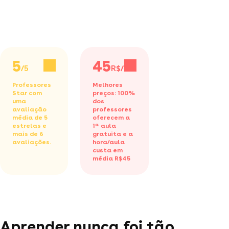
5
45
/5
R$/h
Professores
Melhores
Star com
preços: 100%
uma
dos
avaliação
professores
média de 5
oferecem a
estrelas e
1ª aula
mais de 6
gratuita
e a
avaliações.
hora/aula
custa em
média R$45
Aprender nunca foi tão