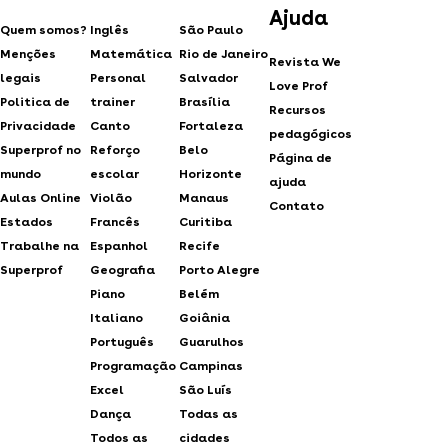
Ajuda
Quem somos?
Inglês
São Paulo
Menções
Matemática
Rio de Janeiro
Revista We
legais
Personal
Salvador
Love Prof
Politica de
trainer
Brasília
Recursos
Privacidade
Canto
Fortaleza
pedagógicos
Superprof no
Reforço
Belo
Página de
mundo
escolar
Horizonte
ajuda
Aulas Online
Violão
Manaus
Contato
Estados
Francês
Curitiba
Trabalhe na
Espanhol
Recife
Superprof
Geografia
Porto Alegre
Piano
Belém
Italiano
Goiânia
Português
Guarulhos
Programação
Campinas
Excel
São Luís
Dança
Todas as
Todos as
cidades