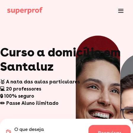
Curso a domicílio em
Santaluz
🥇 A nata das aulas particulares
💻 20 professores
🔒 100% seguro
✏️ Passe Aluno ilimitado
O que deseja
Pesquisar