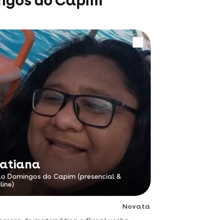
ingos do Capim
atiana
o Domingos do Capim (presencial &
line)
Novata