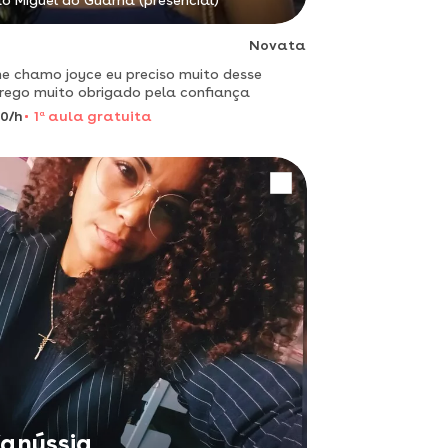
o Miguel do Guamá (presencial)
Novata
e chamo joyce eu preciso muito desse
ego muito obrigado pela confiança
0/h
1
a
aula gratuita
anússia