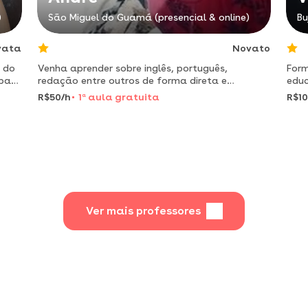
)
São Miguel do Guamá (presencial & online)
Bu
vata
Novato
 do
Venha aprender sobre inglês, português,
For
 para
redação entre outros de forma direta e
educ
didática
ensi
R$50/h
1
a
aula gratuita
R$10
anda
aula
Ver mais professores