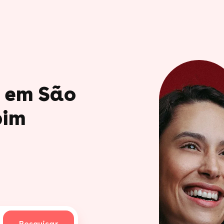
o em São
pim
Pesquisar