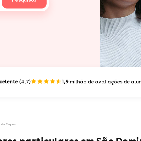
celente
(4,7)
1,9
milhão de avaliações de alu
s do Capim