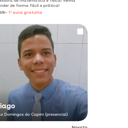
essora de matemática e física! venha
nder de forma fácil e prática!
0/h
1
a
aula gratuita
iago
o Domingos do Capim (presencial)
Novato