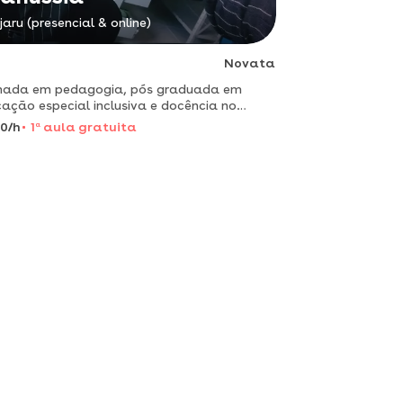
jaru (presencial & online)
Novata
mada em pedagogia, pós graduada em
ação especial inclusiva e docência no
no superior, curso de letras/português em
0/h
1
a
aula gratuita
mento, possuo experiência em sala de
, executando metodologias din