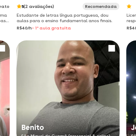
vato
5
(2 avaliações)
Recomendada
 uma
Estudante de letras língua portuguesa, dou
Lice
oas
aulas para o ensino fundamental anos finais.
resp
fé. 
R$40/h
1
a
aula gratuita
R$4
Benito
J