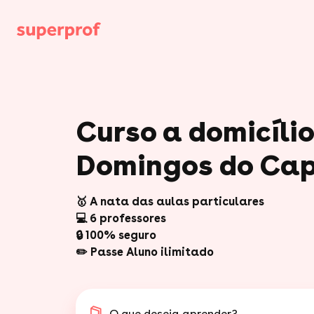
Curso a domicíli
Domingos do Ca
🥇 A nata das aulas particulares
💻 6 professores
🔒 100% seguro
✏️ Passe Aluno ilimitado
O que deseja aprender?