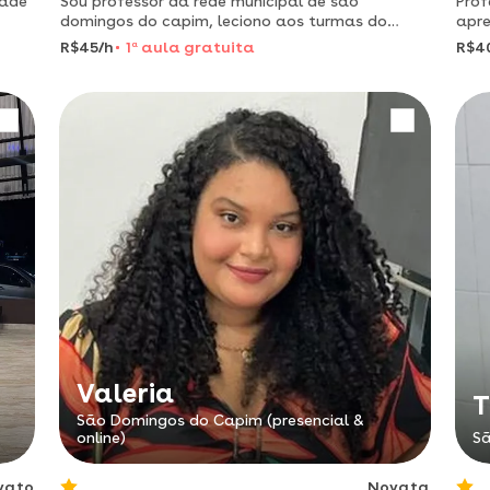
iade
Sou professor da rede municipal de são
Prof
domingos do capim, leciono aos turmas do
apre
 da
primeiro ao quinto ano do ensino fundamental 1,
R$45/h
1
a
aula gratuita
R$4
estou preparado para atender as necessidades
Valeria
T
São Domingos do Capim (presencial &
online)
Sã
vato
Novata