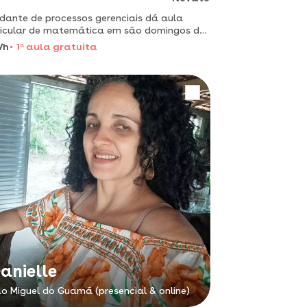
dante de processos gerenciais dá aula
icular de matemática em são domingos do
im pará
/h
1
a
aula gratuita
anielle
o Miguel do Guamá (presencial & online)