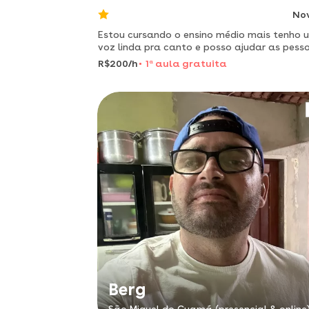
No
Estou cursando o ensino médio mais tenho
voz linda pra canto e posso ajudar as pess
que querem aprender
R$200/h
1
a
aula gratuita
Berg