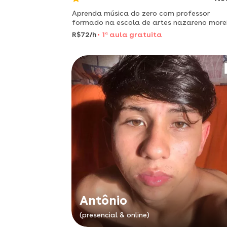
Aprenda música do zero com professor
formado na escola de artes nazareno morei
aulas práticas e personalizadas para inicia
R$72/h
1
a
aula gratuita
não importa se você nunca tocou antes: a
música é para todos!
Antônio
(presencial & online)