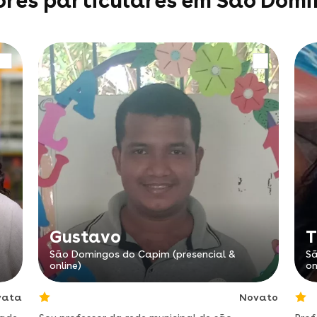
ores particulares em São Dom
Gustavo
T
São Domingos do Capim (presencial &
Sã
online)
on
vata
Novato