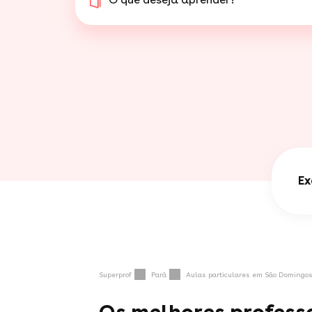
Ex
Superprof
Pará
Aulas particulares em São Domingo