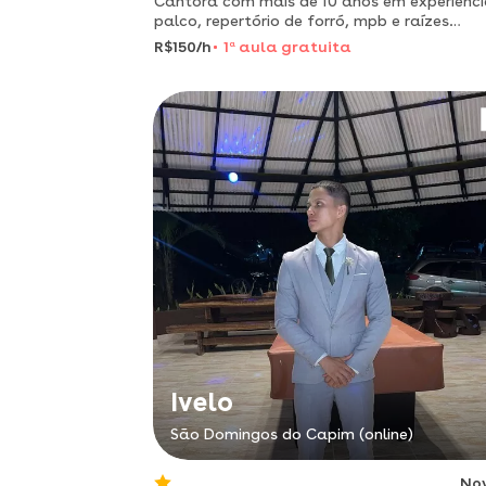
Cantora com mais de 10 anos em experiênc
palco, repertório de forró, mpb e raízes
brasileiras. vamos desbloquear o potencial
R$150/h
1
a
aula gratuita
sua voz e fortalecer o seu corpo através de
técnicas de respiração e
Ivelo
São Domingos do Capim (online)
No