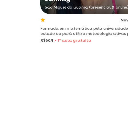
São Miguel do Guamá (presencial & online
No
Formada em matemática pela universidade
estado do pará utilizo metodologia ativas
o ensino de matemática
R$60/h
1
a
aula gratuita