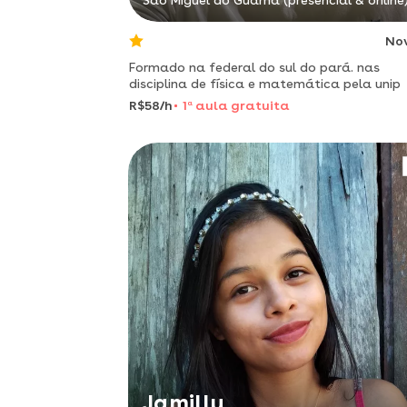
São Miguel do Guamá (presencial & online
No
Formado na federal do sul do pará. nas
disciplina de física e matemática pela unip
R$58/h
1
a
aula gratuita
Jamilly