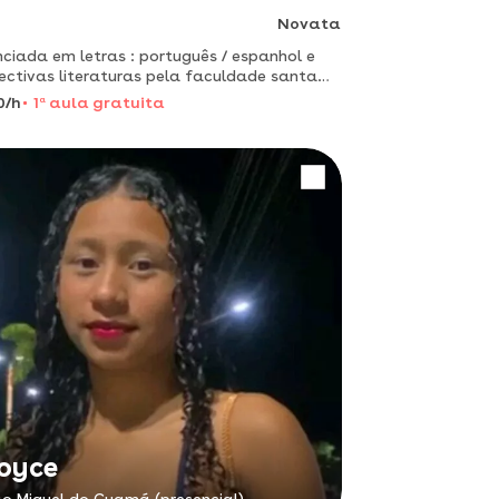
Novata
nciada em letras : português / espanhol e
ectivas literaturas pela faculdade santa
aplicação do método comunicativo.
0/h
1
a
aula gratuita
oyce