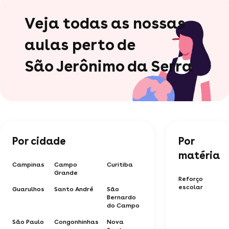
Veja todas as nossas
aulas perto de
São Jerônimo da Serra
Por cidade
Por
matéria
Campinas
Campo
Curitiba
Grande
Reforço
escolar
Guarulhos
Santo André
São
Bernardo
do Campo
São Paulo
Congonhinhas
Nova