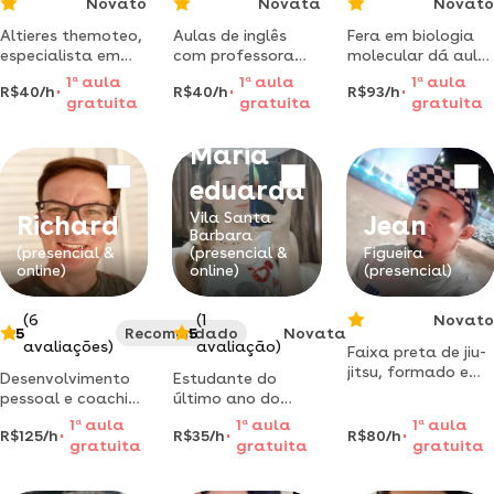
Novato
Novata
Novato
Altieres themoteo,
Aulas de inglês
Fera em biologia
especialista em
com professora
molecular dá aula
controladoria e
especialista nas
de gaita de boca
1
a
aula
1
a
aula
1
a
aula
R$40/h
R$40/h
R$93/h
gestão de custos
diversas
para iniciantes
gratuita
gratuita
gratuita
com mais de 10
modalidades de
com apostila e
anos de
ensino !
exercícios
Maria
experiência no
setor corporativo.
eduarda
aprenda desde o
básico até
Vila Santa
Richard
Jean
funções
Barbara
(presencial &
(presencial &
Figueira
avançadas, com
online)
online)
(presencial)
foco em
aplicações reais
(6
(1
Novato
5
Recomendado
5
Novata
avaliações)
avaliação)
Faixa preta de jiu-
jitsu, formado em
Desenvolvimento
Estudante do
manaus.
pessoal e coaching
último ano do
contramestre em
de vida. sou coach
ensino médio dá
1
a
aula
1
a
aula
1
a
aula
capoeira com
R$125/h
R$35/h
R$80/h
formado pelo ibc,
reforço escolar
gratuita
gratuita
gratuita
muitos anos de
graduado em
para ensino
experiência.
Maria
administração
fundamental.
treinador de