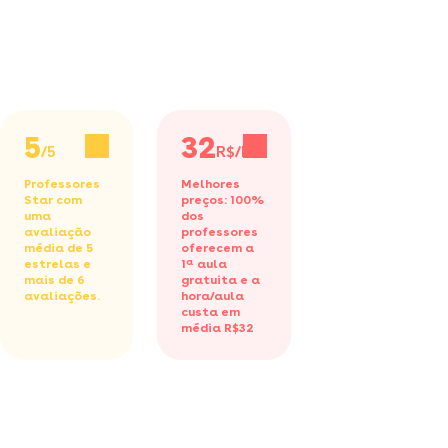
5
32
/5
R$/h
Professores
Melhores
Star com
preços: 100%
uma
dos
avaliação
professores
média de 5
oferecem a
estrelas e
1ª aula
mais de 6
gratuita
e a
avaliações.
hora/aula
custa em
média R$32