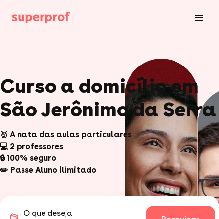
Curso a domicílio em
São Jerônimo da Serra
🥇 A nata das aulas particulares
💻 2 professores
🔒 100% seguro
✏️ Passe Aluno ilimitado
O que deseja
Pesquisar