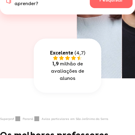
aprender?
Excelente
(4,7)
1,9
milhão de
avaliações de
alunos
Superprof
Paraná
Aulas particulares em São Jerônimo da Serra