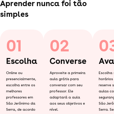
Aprender nunca foi tão
simples
01
02
0
Escolha
Converse
Ava
Online ou
Aproveite a primeira
Escolha 
presencialmente,
aula grátis para
horários
escolha entre os
conversar com seu
reserve 
melhores
professor. Ele
aulas c
professores em
adaptará a aula
seguran
São Jerônimo da
aos seus objetivos e
São Jer
Serra, de acordo
nível.
Serra. S