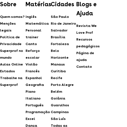
Sobre
Matérias
Cidades
Blogs e
Ajuda
Quem somos?
Inglês
São Paulo
Menções
Matemática
Rio de Janeiro
Revista We
legais
Personal
Salvador
Love Prof
Politica de
trainer
Brasília
Recursos
Privacidade
Canto
Fortaleza
pedagógicos
Superprof no
Reforço
Belo
Página de
mundo
escolar
Horizonte
ajuda
Aulas Online
Violão
Manaus
Contato
Estados
Francês
Curitiba
Trabalhe na
Espanhol
Recife
Superprof
Geografia
Porto Alegre
Piano
Belém
Italiano
Goiânia
Português
Guarulhos
Programação
Campinas
Excel
São Luís
Dança
Todas as