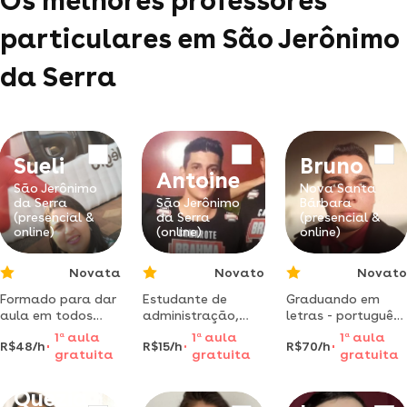
Os melhores professores
particulares em São Jerônimo
da Serra
Sueli
Bruno
Antoine
São Jerônimo
Nova Santa
da Serra
São Jerônimo
Bárbara
(presencial &
da Serra
(presencial &
online)
(online)
online)
Novata
Novato
Novato
Formado para dar
Estudante de
Graduando em
aula em todos
administração,
letras - português
nível de educação
posso te ajudar
e inglês, na
1
a
aula
1
a
aula
1
a
aula
R$48/h
R$15/h
R$70/h
fundamental seja
em matérias como
universidade
gratuita
gratuita
gratuita
reforço
contabilidade e
estadual do norte
teoria geral da
do paraná (uenp).
Quezia
administração