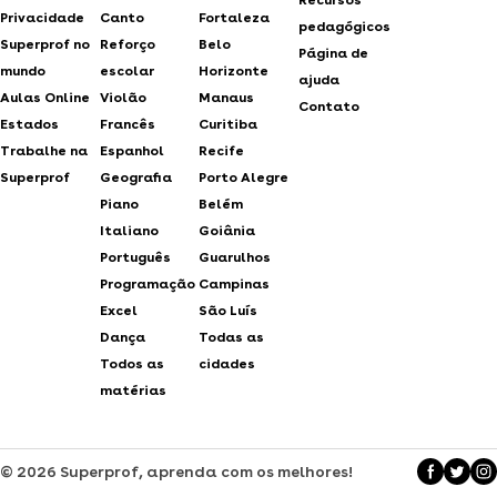
Privacidade
Canto
Fortaleza
pedagógicos
Superprof no
Reforço
Belo
Página de
mundo
escolar
Horizonte
ajuda
Aulas Online
Violão
Manaus
Contato
Estados
Francês
Curitiba
Trabalhe na
Espanhol
Recife
Superprof
Geografia
Porto Alegre
Piano
Belém
Italiano
Goiânia
Português
Guarulhos
Programação
Campinas
Excel
São Luís
Dança
Todas as
Todos as
cidades
matérias
© 2026 Superprof, aprenda com os melhores!