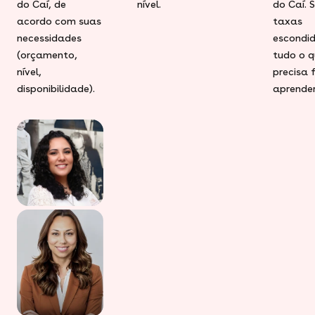
do Caí, de
nível.
do Caí. 
acordo com suas
taxas
necessidades
escondid
(orçamento,
tudo o q
nível,
precisa 
disponibilidade).
aprender