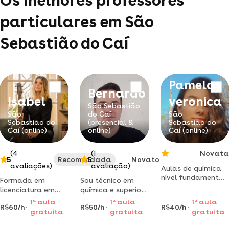
Os melhores professores
particulares em São
Sebastião do Caí
Pamela
Bernardo
Isabel
veronica
São Sebastião
São
do Caí
São
Sebastião do
(presencial &
Sebastião do
Caí (online)
online)
Caí (online)
(4
(1
Novata
5
Recomendada
5
Novato
avaliações)
avaliação)
Aulas de química
nível fundamental
Formada em
Sou técnico em
e médio, com
licenciatura em
química e superior
professora
música pela
em licenciatura em
1
a
aula
1
a
aula
1
a
aula
formada em
R$60/h
R$50/h
R$40/h
universidade
química pelo ifrs.
gratuita
gratuita
gratuita
técnico em
estadual do rio
possuo experiência
química e
grande do sul, e
em provas de