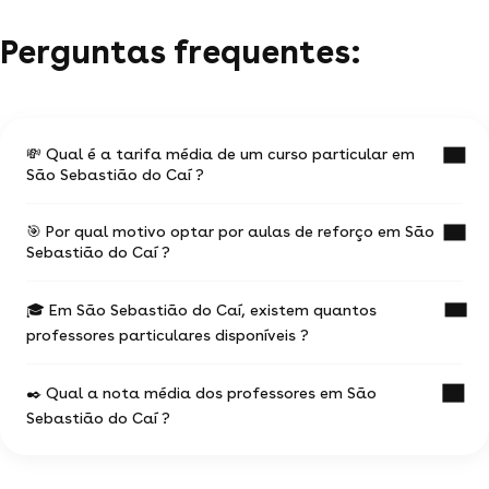
Perguntas frequentes:
💸 Qual é a tarifa média de um curso particular em
São Sebastião do Caí ?
🎯 Por qual motivo optar por aulas de reforço em São
O valor médio de uma aula particular em São
Sebastião do Caí ?
Sebastião do Caí é de R$ 50.
🎓 Em São Sebastião do Caí, existem quantos
Ter aulas com um professor experiente na
Esses valores podem variar de acordo com
professores particulares disponíveis ?
temática desejada vai te ajudar a progredir mais
rapidamente.
a experiência do professor,
o local do curso (online ou a domicílio) e a
✒️ Qual a nota média dos professores em São
31 profes particulares propõem seus serviços.
localização geográfica
Sebastião do Caí ?
O curso particular te permite escolher um perfil de
a duração e regularidade das aulas
profissional dentro de suas necessidades e
97% dos professores oferecem a primeira aula
expectativas.
Você pode analisar os perfis e escolher o que
Analisando uma amostra de 8 notas,
os alunos
grátis.