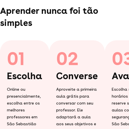
Aprender nunca foi tão
simples
01
02
0
Escolha
Converse
Ava
Online ou
Aproveite a primeira
Escolha 
presencialmente,
aula grátis para
horários
escolha entre os
conversar com seu
reserve 
melhores
professor. Ele
aulas c
professores em
adaptará a aula
seguran
São Sebastião
aos seus objetivos e
São Seb