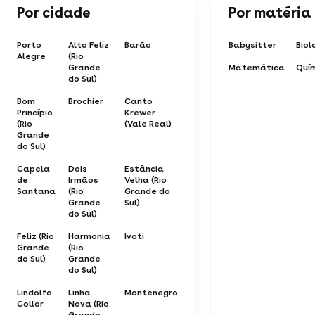
Por cidade
Por matéria
Porto
Alto Feliz
Barão
Babysitter
Biol
Alegre
(Rio
Grande
Matemática
Quí
do Sul)
Bom
Brochier
Canto
Princípio
Krewer
(Rio
(Vale Real)
Grande
do Sul)
Capela
Dois
Estância
de
Irmãos
Velha (Rio
Santana
(Rio
Grande do
Grande
Sul)
do Sul)
Feliz (Rio
Harmonia
Ivoti
Grande
(Rio
do Sul)
Grande
do Sul)
Lindolfo
Linha
Montenegro
Collor
Nova (Rio
Grande