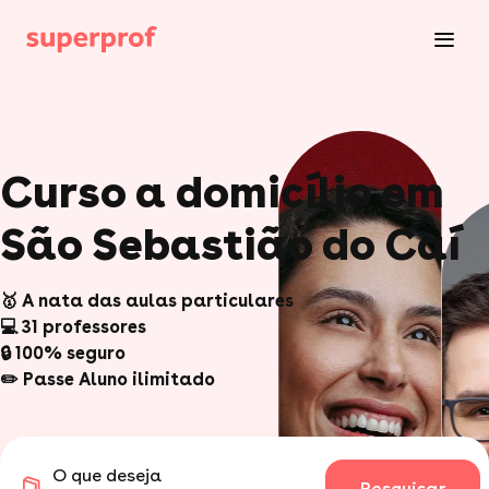
Curso a domicílio em
São Sebastião do Caí
🥇 A nata das aulas particulares
💻 31 professores
🔒 100% seguro
✏️ Passe Aluno ilimitado
O que deseja
Pesquisar