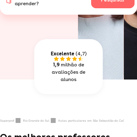
aprender?
Excelente
(4,7)
1,9
milhão de
avaliações de
alunos
Superprof
Rio Grande do Sul
Aulas particulares em São Sebastião do Caí