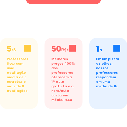
5
50
1
/5
R$/h
h
Professores
Melhores
Em um piscar
Star com
preços: 100%
de olhos,
uma
dos
nossos
avaliação
professores
professores
média de 5
oferecem a
respondem
estrelas e
1ª aula
em uma
mais de 8
gratuita
e a
média de 1h.
avaliações.
hora/aula
custa em
média R$50