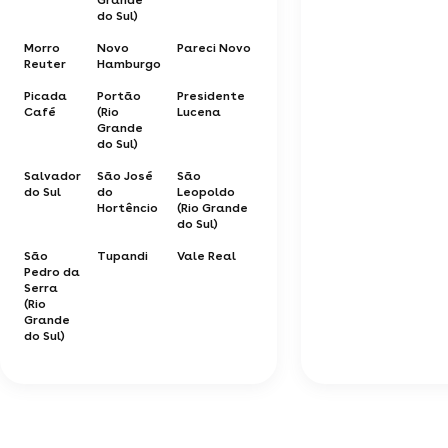
do Sul)
Morro
Novo
Pareci Novo
Reuter
Hamburgo
Picada
Portão
Presidente
Café
(Rio
Lucena
Grande
do Sul)
Salvador
São José
São
do Sul
do
Leopoldo
Hortêncio
(Rio Grande
do Sul)
São
Tupandi
Vale Real
Pedro da
Serra
(Rio
Grande
do Sul)