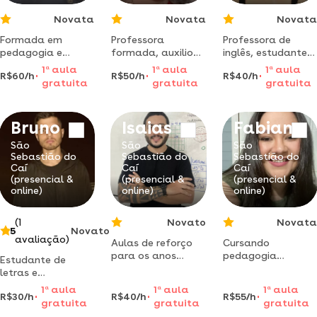
Novata
Novata
Novata
Formada em
Professora
Professora de
pedagogia e
formada, auxilio
inglês, estudante
neuroaprendizagem,
todos os níveis
de letras,
1
a
aula
1
a
aula
1
a
aula
R$60/h
R$50/h
R$40/h
tenho mais de dez
com reforço
trabalhando na
gratuita
gratuita
gratuita
anos de
escolar.
área desde 2022.
experiências em
planejamento
metodologia
diversas áreas da
pensado para
personalizada e de
Bruno
Isaias
Fabiana
educação.
melhor lhe atender
acordo com as
metodologia
necessidades.
São
São
São
própria para
Sebastião do
Sebastião do
Sebastião do
desenvolver a
Caí
Caí
Caí
(presencial &
(presencial &
(presencial &
melhor
online)
online)
online)
aprendizagem
possível.
(1
Novato
Novata
5
Novato
avaliação)
Aulas de reforço
Cursando
para os anos
pedagogia
Estudante de
iniciais, geografia,
emagistério( curso
letras e
história e
normal),
apaixonado pelo
1
a
aula
1
a
aula
1
a
aula
organização de
estagiária já na
R$30/h
R$40/h
R$55/h
aprendizado de
gratuita
gratuita
gratuita
rotina escolar.
área da educação
outro idioma!