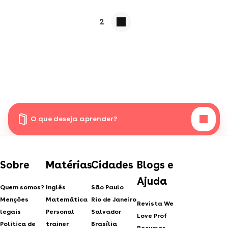
2
O que deseja aprender?
Sobre
Matérias
Cidades
Blogs e
Ajuda
Quem somos?
Inglês
São Paulo
Menções
Matemática
Rio de Janeiro
Revista We
legais
Personal
Salvador
Love Prof
Politica de
trainer
Brasília
Recursos