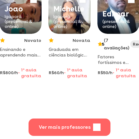
personalizada
particular infantil
Joao
Michelle
Edimar
Igaporã
Igaporã
(presencial &
(presencial &
(presencial &
online)
online)
online)
Novato
Novata
(7
5
Re
avaliações)
Ensinando e
Graduada em
aprendendo mais!
ciências biológicas
Fatores
cada vez mais
pela universidade
fortíssimos e
sabendo! cada
do estado da
importante para o
1
a
aula
1
a
aula
1
a
aula
vez melhores o
bahia- uneb. 8
R$800/h
R$60/h
R$50/h
comportamento e
gratuita
gratuita
gratuita
importante é a
anos lecionando
a aprendizagem
sabedoria e o
como professora
no momento que
aprendizado
na rede pública de
estamos vivendo...
ensino.
Ver mais professores