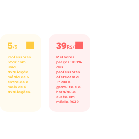
5
39
/5
R$/h
Professores
Melhores
Star com
preços: 100%
uma
dos
avaliação
professores
média de 5
oferecem a
estrelas e
1ª aula
mais de 6
gratuita
e a
avaliações.
hora/aula
custa em
média R$39