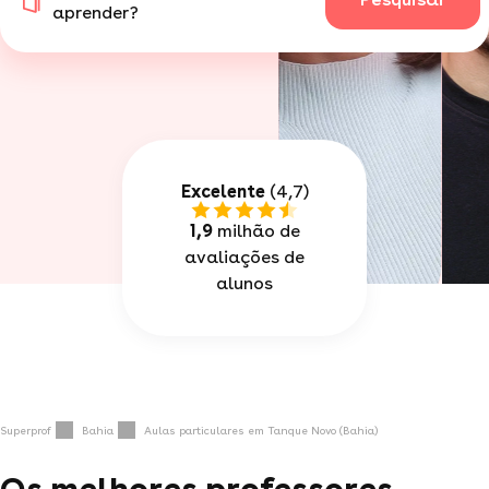
aprender?
Excelente
(4,7)
1,9
milhão de
avaliações de
alunos
Superprof
Bahia
Aulas particulares em Tanque Novo (Bahia)