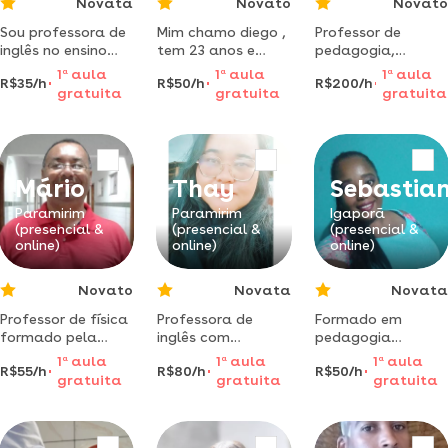
Novata
Novato
Novato
Sou professora de
Mim chamo diego ,
Professor de
inglês no ensino
tem 23 anos e
pedagogia,
fundamental
tenho o ensino
psicologia as
1
a
aula
1
a
aula
1
a
aula
R$35/h
R$50/h
R$200/h
i,também ensino
médio completo e
aulas de
gratuita
gratuita
gratuita
inglês para jovens
tenho experiência
pedagogia
e adultos. amo a
na área da
oferecidas por
prática de
educação , onde
mário são
conversação,pois
fui professor
adaptadas às
é a partir dela que
auxiliar de um
necessidades e ao
Mário
Thay
Sebastia
de fato vamos
aluno com
nível de cada
desbloquear o
deficiência
aluno. as
Paramirim
Paramirim
Igaporã
(presencial &
(presencial &
(presencial &
inglês para usar na
online)
online)
online)
vida
Novato
Novata
Novata
Professor de física
Professora de
Formado em
formado pela
inglês com
pedagogia
ufba, tenho
experiência,
cursando
1
a
aula
1
a
aula
1
a
aula
R$55/h
R$80/h
R$50/h
experiências em
ofereço aulas
licenciatura em
gratuita
gratuita
gratuita
várias instituições
para todos os
ciências biológicas
ens
níveis com
técnico em
metodologia
administração
interativa e
professora