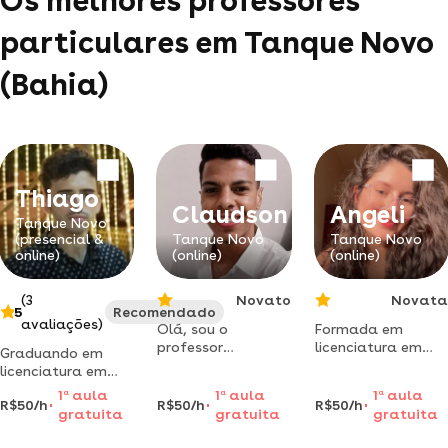
Os melhores professores
particulares em Tanque Novo
(Bahia)
Thiago
Claudson
Angeli
Tanque Novo
(presencial &
Tanque Novo
Tanque Novo
online)
(online)
(online)
(3
Novato
Novata
5
Recomendado
avaliações)
Olá, sou o
Formada em
professor
licenciatura em
Graduando em
claudson,
química pelo
licenciatura em
licenciado em
instituto federal
matemática pelo
1
a
aula
1
a
aula
1
a
aula
matemática pela
baiano campus
R$50/h
R$50/h
R$50/h
centro universitário
gratuita
gratuita
gratuita
universidade do
guanambi em
internacional(3/4).
estado da bahia -
2025
vasta experiência