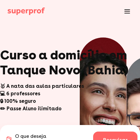
Curso a domicílio em
Tanque Novo (Bahia)
🥇 A nata das aulas particulares
💻 6 professores
🔒 100% seguro
✏️ Passe Aluno ilimitado
O que deseja
Pesquisar