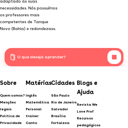
adaptado às suas
necessidades. Nós possuímos
os professores mais
competentes de Tanque
Novo (Bahia) e redondezass.
O que deseja aprender?
Sobre
Matérias
Cidades
Blogs e
Ajuda
Quem somos?
Inglês
São Paulo
Menções
Matemática
Rio de Janeiro
Revista We
legais
Personal
Salvador
Love Prof
Politica de
trainer
Brasília
Recursos
Privacidade
Canto
Fortaleza
pedagógicos