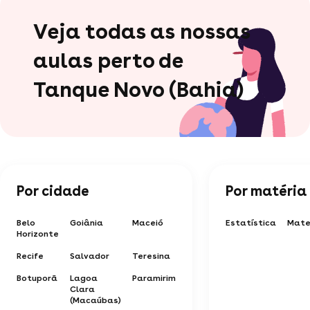
Veja todas as nossas
aulas perto de
Tanque Novo (Bahia)
Por cidade
Por matéria
Belo
Goiânia
Maceió
Estatística
Mate
Horizonte
Recife
Salvador
Teresina
Botuporã
Lagoa
Paramirim
Clara
(Macaúbas)