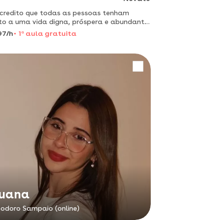
credito que todas as pessoas tenham
ito a uma vida digna, próspera e abundante,
lhor maneira que encontrei de ajudar, foi
97/h
1
a
aula gratuita
s de vendas e negociação. já ajudei 13977
ntes e tenho
uana
odoro Sampaio (online)