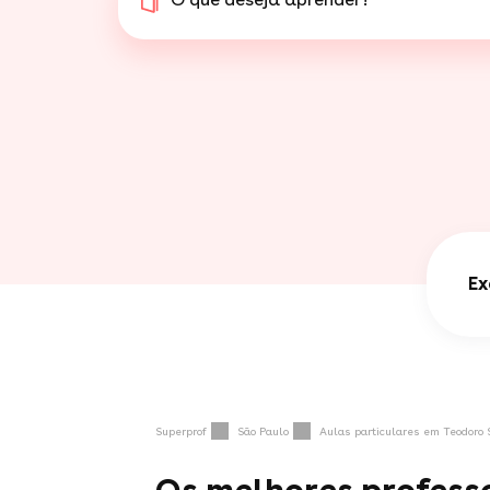
Ex
Superprof
São Paulo
Aulas particulares em Teodoro 