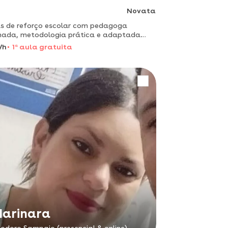
Novata
s de reforço escolar com pedagoga
mada, metodologia prática e adaptada
a cada estudante
/h
1
a
aula gratuita
arinara