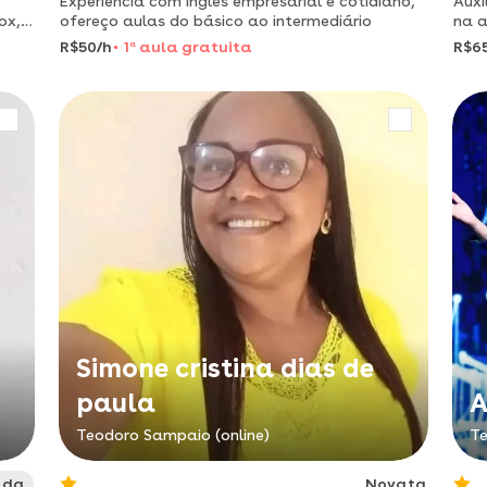
Experiência com inglês empresarial e cotidiano,
Auxí
ox,
ofereço aulas do básico ao intermediário
na a
habi
R$50/h
1
a
aula gratuita
R$6
.
Simone cristina dias de
paula
A
Teodoro Sampaio (online)
Te
ada
Novata