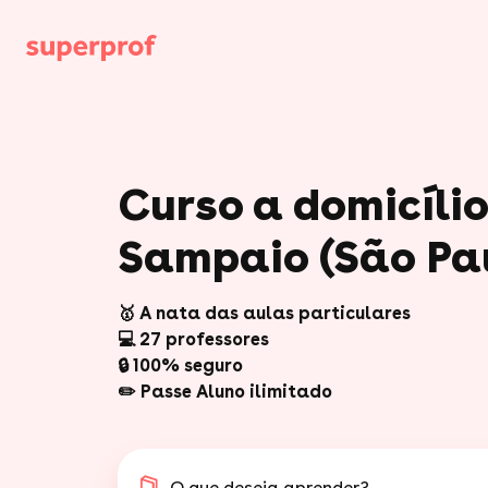
Curso a domicíli
Sampaio (São Pa
🥇 A nata das aulas particulares
💻 27 professores
🔒 100% seguro
✏️ Passe Aluno ilimitado
O que deseja aprender?