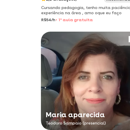
Cursando pedagogia, tenho muita paciênci
experiência na área , amo oque eu faço
R$54/h
1
a
aula gratuita
Maria aparecida
Teodoro Sampaio (presencial)