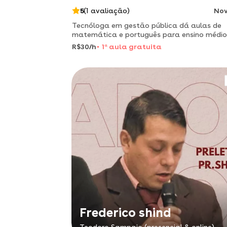
5
(1 avaliação)
No
Tecnóloga em gestão pública dá aulas de
matemática e português para ensino médio
maneira objetiva e descontraída.
R$30/h
1
a
aula gratuita
Frederico shind