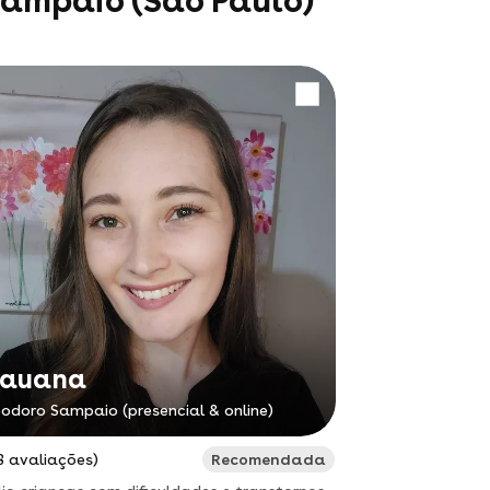
Sampaio (São Paulo)
auana
odoro Sampaio (presencial & online)
3 avaliações)
Recomendada