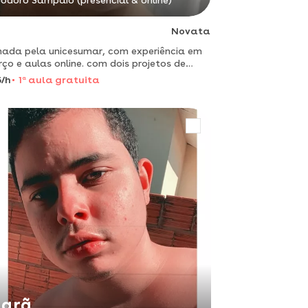
odoro Sampaio (presencial & online)
Novata
ada pela unicesumar, com experiência em
rço e aulas online. com dois projetos de
etria em currículo.
/h
1
a
aula gratuita
arã