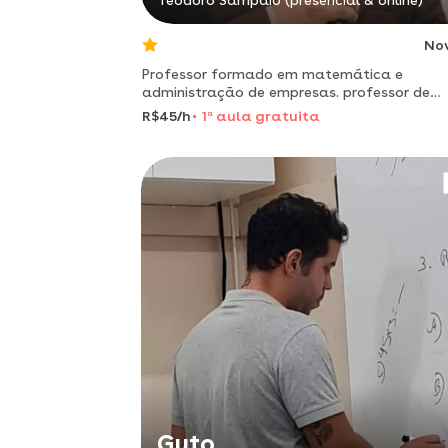
Teodoro Sampaio (presencial & online)
No
Professor formado em matemática e
administração de empresas. professor de
administração no centro tecnico paula de
R$45/h
1
a
aula gratuita
souza
Guto