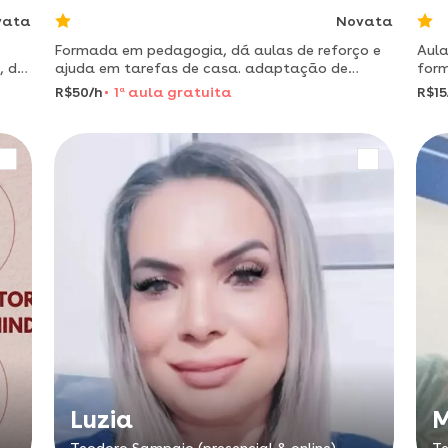
vata
Novata
Formada em pedagogia, dá aulas de reforço e
Aula
, de
ajuda em tarefas de casa. adaptação de
for
métodos de ensino de acordo com o perfil do
par
R$50/h
1
a
aula gratuita
R$15
aluno.
Luzia
M