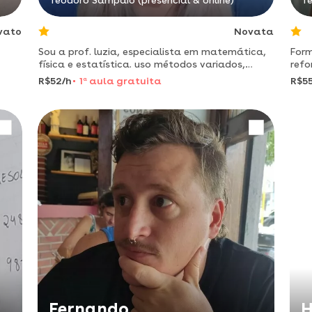
Teodoro Sampaio (presencial & online)
Te
vato
Novata
Sou a prof. luzia, especialista em matemática,
Form
física e estatística. uso métodos variados,
refo
avaliação contínua e tecnologia para criar um
geom
R$52/h
1
a
aula gratuita
R$55
ambiente de aprendizado motivador e
adaptado aos alunos. acredi
Fernando
H