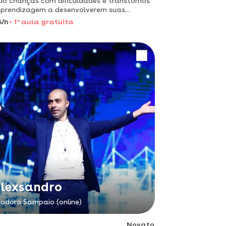
lio crianças com dificuldades e transtornos
prendizagem a desenvolverem suas
lidades com criatividade!
5/h
1
a
aula gratuita
lexsandro
odoro Sampaio (online)
Novato