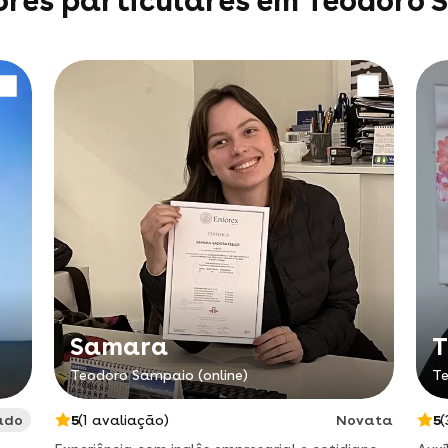
ores particulares em Teodoro 
Samara
T
Teodoro Sampaio (online)
Te
ado
5
(1 avaliação)
Novata
5
(