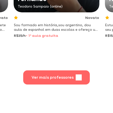
Teodoro Sampaio (online)
Te
vato
Novato
ete
Sou formado em história,sou argentino, dou
Estu
 o
aula de espanhol em duas escolas e ofereço um
seu 
método voltado a cada aluno como ele precisa.
R$35/h
1
a
aula gratuita
R$15
Ver mais professores