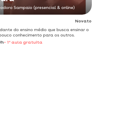
odoro Sampaio (presencial & online)
Novato
dante do ensino médio que busca ensinar o
pouco conhecimento para os outros.
/h
1
a
aula gratuita