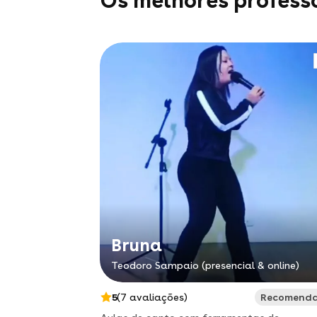
Os melhores profess
Bruna
Teodoro Sampaio (presencial & online)
5
(7 avaliações)
Recomend