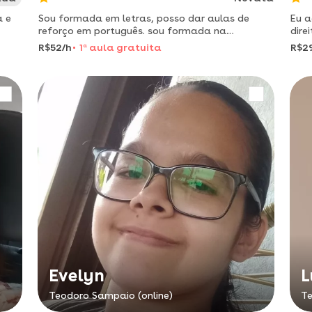
a e
Sou formada em letras, posso dar aulas de
Eu a
reforço em português. sou formada na
dire
universidade unifatecie paranavai. pilo em
a me
R$52/h
1
a
aula gratuita
R$2
teodoro sampaio sp.
atravé
clie
Evelyn
L
Teodoro Sampaio (online)
Te