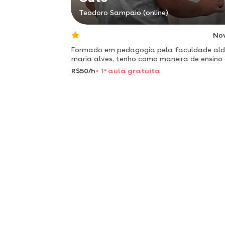
Teodoro Sampaio (online)
No
Formado em pedagogia pela faculdade ald
maria alves. tenho como maneira de ensino
ensino humanizado buscando sanar as
R$50/h
1
a
aula gratuita
dificuldades do aluno.