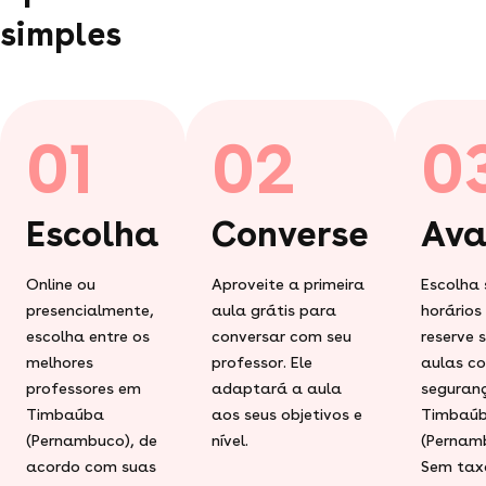
simples
01
02
0
Escolha
Converse
Ava
Online ou
Aproveite a primeira
Escolha 
presencialmente,
aula grátis para
horários
escolha entre os
conversar com seu
reserve 
melhores
professor. Ele
aulas c
professores em
adaptará a aula
seguran
Timbaúba
aos seus objetivos e
Timbaú
(Pernambuco), de
nível.
(Pernam
acordo com suas
Sem tax