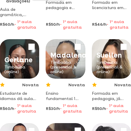
avaliações)
Formada em
Formado em
pedagogia e
licenciatura em
Aula de
educação
história e
gramática,
especial, aulas de
sociologia com
redação,
1
a
aula
1
a
aula
1
a
aula
reforço escolar.
especialização em
R$60/h
R$50/h
R$46/h
ortografia,
gratuita
gratuita
gratuita
auxilio para alunos
história do brasil,
orientação para
com autismo.
15 anos de
artigos e
experiência na
monografias.
área da educação.
aulas e treinos
para estrangeiros
Madalena
Suellen
que são
Gerlane
apaixonados pela
Timbaúba
Timbaúba
Timbaúba
(presencial &
(presencial &
língua portuguesa
(online)
online)
online)
Novata
Novata
Novata
Estudante de
Ensino
Formada em
idiomas dá aula
fundamental 1
pedagogia, já
de inglês para
com excelência e
trabalhei como
1
a
aula
1
a
aula
1
a
aula
R$60/h
R$30/h
R$50/h
iniciantes.
entrego bons
docente na
gratuita
gratuita
gratuita
metodologia
resultados,já
educação infantil
personalizada e
trabalho a mais
e fundamental i.
descontraída.
de 2anos na área.
tenho cursos em
intervenções