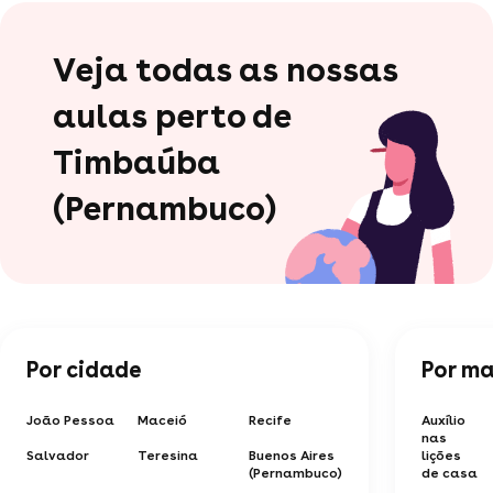
Veja todas as nossas
aulas perto de
Timbaúba
(Pernambuco)
Por cidade
Por ma
João Pessoa
Maceió
Recife
Auxílio
nas
Salvador
Teresina
Buenos Aires
lições
(Pernambuco)
de casa