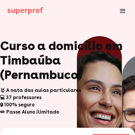
Curso a domicílio em
Timbaúba
(Pernambuco)
🥇 A nata das aulas particulares
💻 37 professores
🔒 100% seguro
✏️ Passe Aluno ilimitado