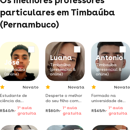
Os melhores professores
particulares em Timbaúba
(Pernambuco)
Luana
Antonio
José
Timbaúba
Timbaúba
Timbaúba
(presencial &
(presencial &
(online)
online)
online)
Novato
Novata
Novato
Estudante de
Desperte o melhor
Formado na
ciência da
do seu filho com
universidade de
computação dá
aulas particulares
pernambuco em
1
a
aula
1
a
aula
1
a
aula
R$40/h
R$80/h
R$45/h
aulas de
transformadoras
licenciatura plena
gratuita
gratuita
gratuita
matemática e
que vão além de
em geografia;
afins para o ensino
ensinar.
domine geografia
médio em pe.
e ciências