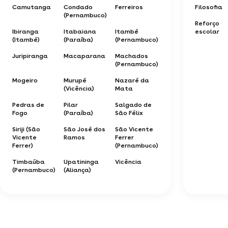
Camutanga
Condado
Ferreiros
Filosofia
(Pernambuco)
Reforço
Ibiranga
Itabaiana
Itambé
escolar
(Itambé)
(Paraíba)
(Pernambuco)
Juripiranga
Macaparana
Machados
(Pernambuco)
Mogeiro
Murupé
Nazaré da
(Vicência)
Mata
Pedras de
Pilar
Salgado de
Fogo
(Paraíba)
São Félix
Siriji (São
São José dos
São Vicente
Vicente
Ramos
Ferrer
Ferrer)
(Pernambuco)
Timbaúba
Upatininga
Vicência
(Pernambuco)
(Aliança)