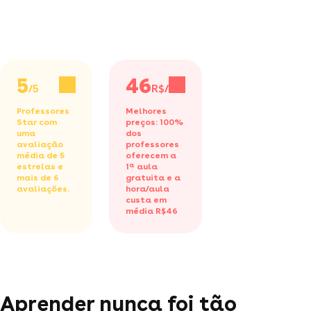
5
46
/5
R$/h
Professores
Melhores
Star com
preços: 100%
uma
dos
avaliação
professores
média de 5
oferecem a
estrelas e
1ª aula
mais de 6
gratuita
e a
avaliações.
hora/aula
custa em
média R$46
Aprender nunca foi tão