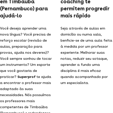
em Timbaúba
coaching te
(Pernambuco) para
permitem progredir
ajudá-lo
mais rápido
Você deseja aprender uma
Seja através de aulas em
nova língua? Você precisa de
domicílio ou numa sala,
reforço escolar (revisão de
benficie-se de uma aula feita
aulas, preparação para
à medida por um professor
provas, ajuda nos deveres)?
experiente. Melhorar suas
Você sempre sonhou de tocar
notas, reduzir seu sotaque,
um instrumento? Um esporte
aprender a fundo uma
que você gostaria de
disciplina é mais eficaz
praticar?
Superprof
te ajuda
quando acompanhado por
a encontrar o professor mais
um especialista.
adaptado às suas
necessidades. Nós possuímos
os professores mais
competentes de Timbaúba
(Pernambuco) e redondezass.