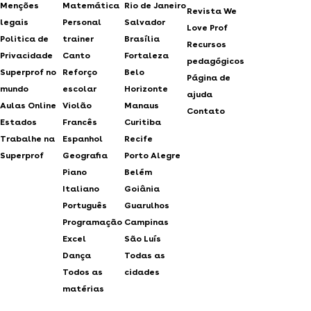
Menções
Matemática
Rio de Janeiro
Revista We
legais
Personal
Salvador
Love Prof
Politica de
trainer
Brasília
Recursos
Privacidade
Canto
Fortaleza
pedagógicos
Superprof no
Reforço
Belo
Página de
mundo
escolar
Horizonte
ajuda
Aulas Online
Violão
Manaus
Contato
Estados
Francês
Curitiba
Trabalhe na
Espanhol
Recife
Superprof
Geografia
Porto Alegre
Piano
Belém
Italiano
Goiânia
Português
Guarulhos
Programação
Campinas
Excel
São Luís
Dança
Todas as
Todos as
cidades
matérias