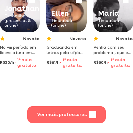
inclusivas, aulas
Jonathan
didática e
Ellen
Maria
metodologia
Timbaúba
(presencial &
Timbaúba
Timbaúba
diversas. posso
online)
(online)
(online)
apoiar em tarefas
de casas,
Novato
Novata
Novata
No viii período em
Graduanda em
Venha com seu
licenciatura em
letras pela ufpb
problema , que eu
história pela
experiência como
vou com a solução
1
a
aula
1
a
aula
1
a
aula
R$30/h
R$61/h
R$50/h
universidade
monitora pela gre
, ajudo vc com
gratuita
gratuita
gratuita
estácio de sá.
de pernambuco o
suas atividades
que ofereço?
aulas
descontraídas e
dinâmicas
explicações
didáticas que
facilitam o
aprendizado ️
Ver mais professores
aprenda de forma