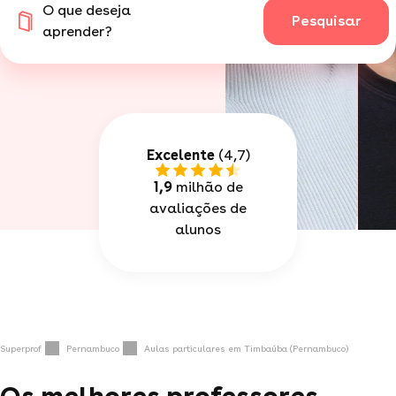
O que deseja
Pesquisar
aprender?
Excelente
(4,7)
1,9
milhão de
avaliações de
alunos
Superprof
Pernambuco
Aulas particulares em Timbaúba (Pernambuco)