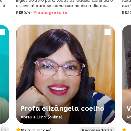
do
Inglês do zero para todas as idades! aprenda o
Aula
 :d
essencial para se comunicar no dia a dia de
auxi
forma simples e descomplicada!
a pr
R$50/h
1
a
aula gratuita
R$2
pess
(exc
Profa elizângela coelho
V
Abreu e Lima (online)
Ab
ada
5
(3 avaliações)
Recomendada