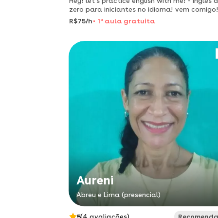
Hey! let's practice english with me! - inglês 
zero para iniciantes no idioma! vem comigo!
R$75/h
1
a
aula gratuita
Aureni
Abreu e Lima (presencial)
5
(4 avaliações)
Recomend