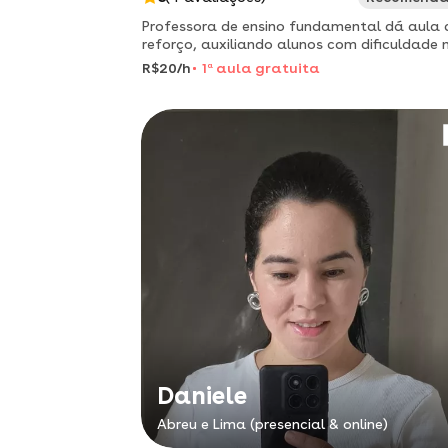
Professora de ensino fundamental dá aula 
reforço, auxiliando alunos com dificuldade 
leitura.
R$20/h
1
a
aula gratuita
Daniele
Abreu e Lima (presencial & online)