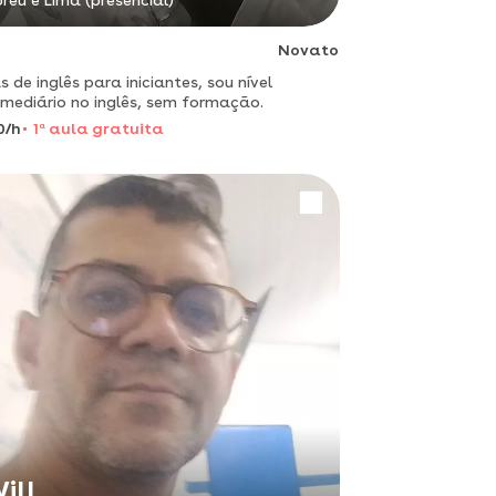
reu e Lima (presencial)
Novato
s de inglês para iniciantes, sou nível
rmediário no inglês, sem formação.
0/h
1
a
aula gratuita
ill