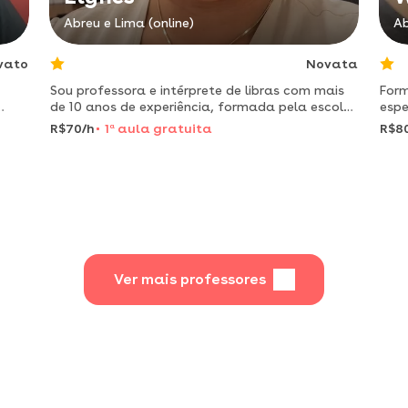
Abreu e Lima (online)
Ab
vato
Novata
Sou professora e intérprete de libras com mais
For
de 10 anos de experiência, formada pela escola
espe
técnica estadual de pernambuco e pedagoga.
aula
R$70/h
1
a
aula gratuita
R$8
sou pós-graduada em educaçã especial.
de 2
tecn
Ver mais professores