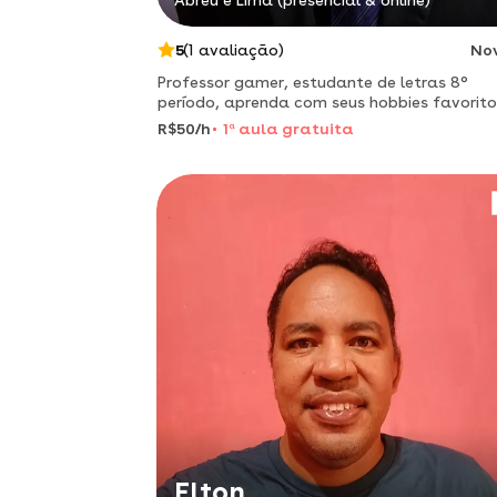
Abreu e Lima (presencial & online)
5
(1 avaliação)
No
Professor gamer, estudante de letras 8°
período, aprenda com seus hobbies favorito
R$50/h
1
a
aula gratuita
Elton