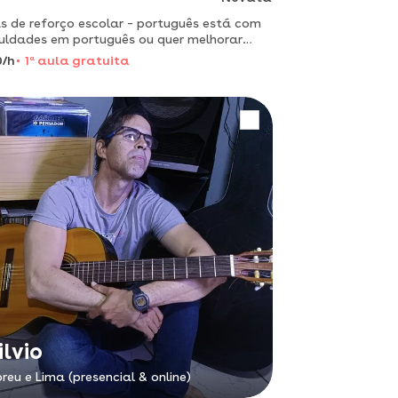
 de reforço escolar – português está com
culdades em português ou quer melhorar
ndimento para alunos do ensino
0/h
1
a
aula gratuita
amental e ensino médio. entre em contato
 mais informaç
ilvio
reu e Lima (presencial & online)