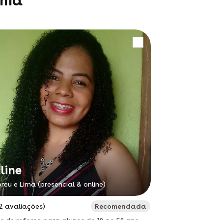
ima
line
reu e Lima (presencial & online)
2 avaliações)
Recomendada