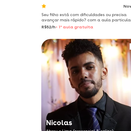
No
Seu filho está com dificuldades ou precisa
avançar mais rápido? com a aula particula
ele aprende com uma metodologia
R$52/h
1
a
aula gratuita
personalizada, focada em alfabetização,
leitura e escrita, memorização, matemátic
Nicolas