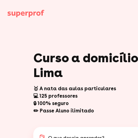
Curso a domicíli
Lima
🥇 A nata das aulas particulares
💻 125 professores
🔒 100% seguro
✏️ Passe Aluno ilimitado
O que deseja aprender?