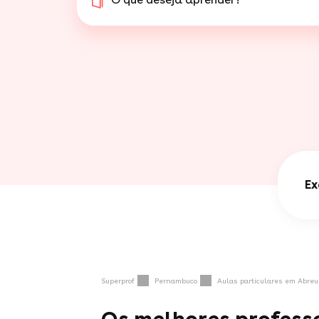
Ex
Superprof
Pernambuco
Aulas particulares em Abreu