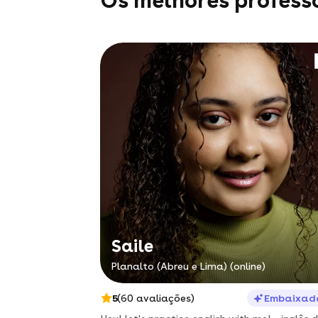
Os melhores profess
Saile
Planalto (Abreu e Lima) (online)
5
(60 avaliações)
Embaixad