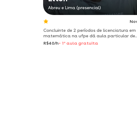
Abreu e Lima (presencial)
No
Concluinte de 2 períodos de licenciatura em
matemática na ufpe dá aula particular de
matemática do ensino médio. sou muito
R$40/h
1
a
aula gratuita
paciente e atencioso e acredito que qualquer
pessoa pode aprender matemática