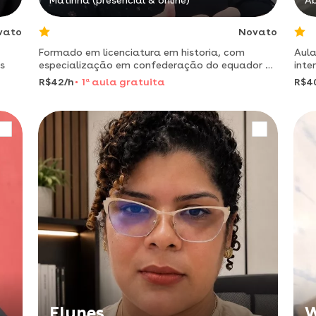
Matinha (presencial & online)
Ab
vato
Novato
Formado em licenciatura em historia, com
Aula
s
especialização em confederação do equador e
inte
brasil império
R$42/h
1
a
aula gratuita
R$4
Elynes
W