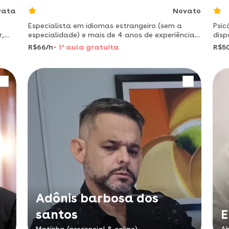
vata
Novato
Especialista em idiomas estrangeiro (sem a
Psic
r,
especialidade) e mais de 4 anos de experiência
disp
na área do aprendizagem!!
auto
R$66/h
1
a
aula gratuita
R$5
real
pref
Adônis barbosa dos
santos
E