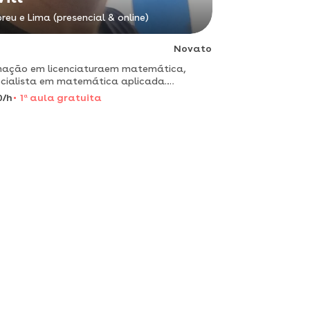
reu e Lima (presencial & online)
Novato
mação em licenciaturaem matemática,
cialista em matemática aplicada.
sfinalizadas, profissional qualificadoa mais
0/h
1
a
aula gratuita
0 anos no mercado, e tambémprofessorde
ologia robótica e informátic