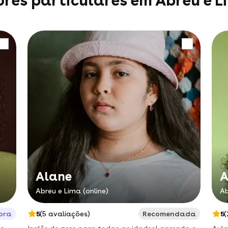
ores particulares em Abreu e L
Alane
A
Abreu e Lima (online)
Ab
ora
5
(5 avaliações)
Recomendada
5
(