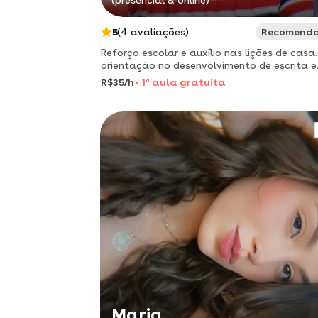
(presencial & online)
5
(4 avaliações)
Recomend
Reforço escolar e auxílio nas lições de casa.
orientação no desenvolvimento de escrita e
leitura.
R$35/h
1
a
aula gratuita
Maria