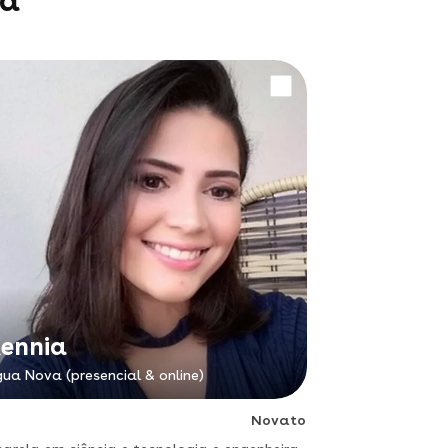
va
ennia
ua Nova (presencial & online)
Novato