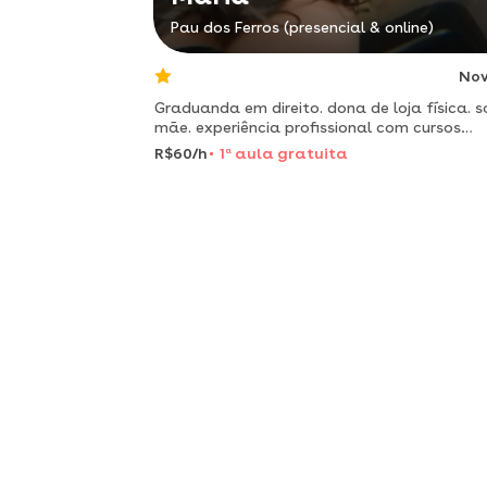
Pau dos Ferros (presencial & online)
No
Graduanda em direito. dona de loja física. s
mãe. experiência profissional com cursos
administrado pelo sebrae
R$60/h
1
a
aula gratuita