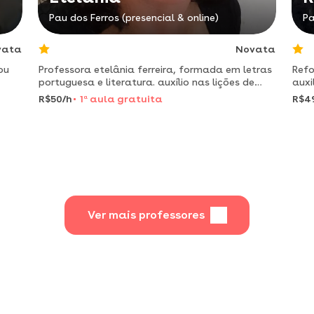
Pau dos Ferros (presencial & online)
Pa
vata
Novata
ou
Professora etelânia ferreira, formada em letras
Refo
portuguesa e literatura. auxílio nas lições de
auxi
casa, aula de reforço e aulas de português e
R$50/h
1
a
aula gratuita
R$4
literatura. formada em 2018 pela ufrn e pós
graduada em gest
Ver mais professores