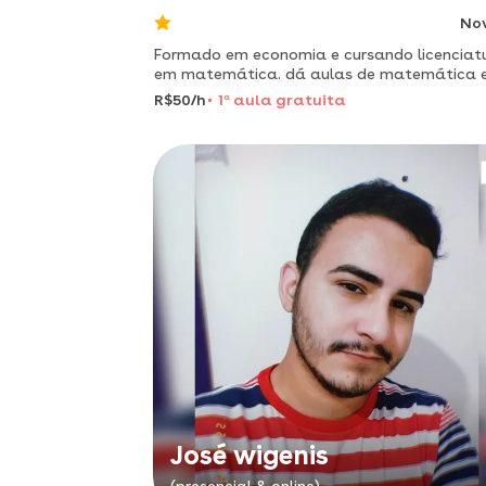
No
Formado em economia e cursando licenciat
em matemática. dá aulas de matemática em
pau dos ferros e região.
R$50/h
1
a
aula gratuita
José wigenis