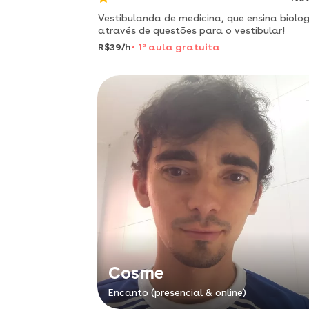
Vestibulanda de medicina, que ensina biolog
através de questões para o vestibular! ️
R$39/h
1
a
aula gratuita
Cosme
Encanto (presencial & online)