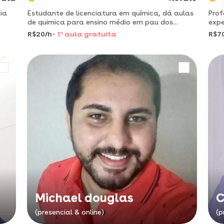
ia
Estudante de licenciatura em química, dá aulas
Prof
de quimica para ensino médio em pau dos
expe
ferros/rn.
esco
R$20/h
1
a
aula gratuita
R$7
Michael douglas
C
(presencial & online)
(p