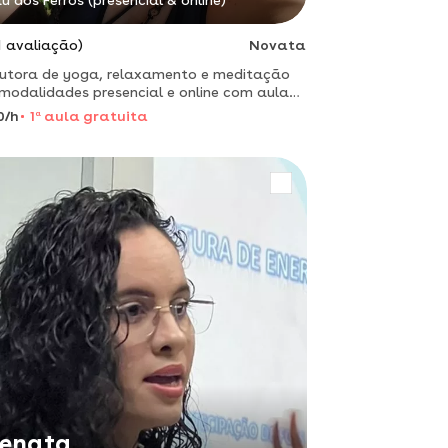
u dos Ferros (presencial & online)
1 avaliação)
Novata
rutora de yoga, relaxamento e meditação
modalidades presencial e online com aulas
 todos os níveis
0/h
1
a
aula gratuita
enata