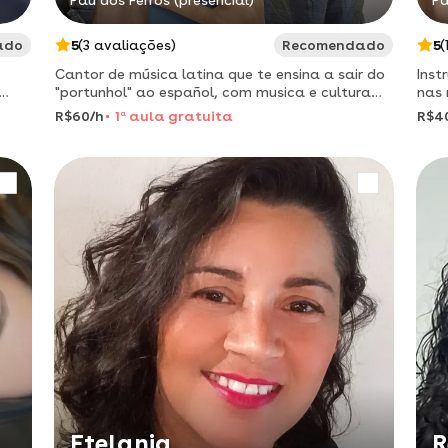
Pau dos Ferros (presencial)
Pa
ado
5
(3 avaliações)
Recomendado
5
(
Cantor de música latina que te ensina a sair do
Inst
"portunhol" ao español, com musica e cultura
nas 
mexicana!
para
R$60/h
1
a
aula gratuita
R$4
Etelania
R