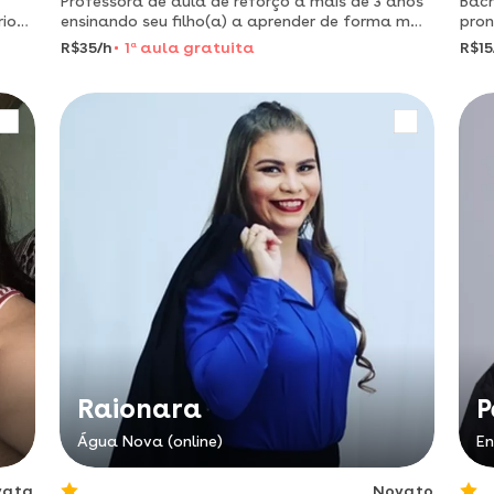
Professora de aula de reforço a mais de 3 anos
Bach
rio
ensinando seu filho(a) a aprender de forma mais
pron
fácil.
R$35/h
1
a
aula gratuita
R$15
Raionara
P
Água Nova (online)
En
vata
Novato