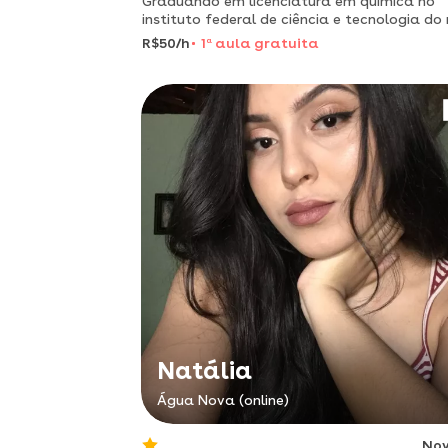
Graduando em licenciatura em química no
instituto federal de ciência e tecnologia do 
grande do norte
R$50/h
1
a
aula gratuita
Natália
Água Nova (online)
No