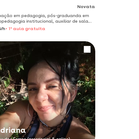
Novata
mação em pedagogia, pós-graduanda em
opedagogia institucional, auxiliar de sala
ducação infantil, habilidades com alunos
5/h
1
a
aula gratuita
° ao 5° ano do ensino fundamental
driana