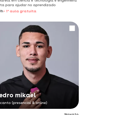
arela em ciência e tecnologia e engenheira
ta para ajudar no aprendizado
/h
1
a
aula gratuita
edro mikael
canto (presencial & online)
Novato