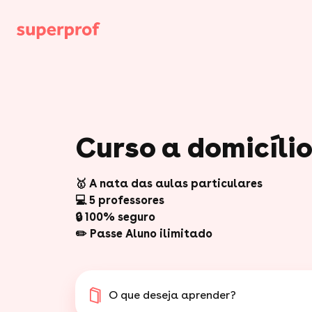
Curso a domicíl
🥇 A nata das aulas particulares
💻 5 professores
🔒 100% seguro
✏️ Passe Aluno ilimitado
O que deseja aprender?