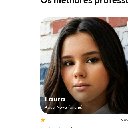
Os melhores profess
Laura
Água Nova (online)
No