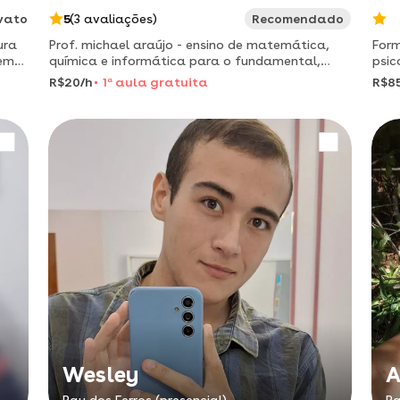
vato
5
(3 avaliações)
Recomendado
ura
Prof. michael araújo - ensino de matemática,
For
química e informática para o fundamental,
psic
médio, superior e concursos em geral.
na e
R$20/h
1
a
aula gratuita
R$8
no 1
Wesley
A