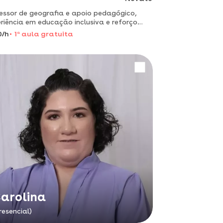
essor de geografia e apoio pedagógico,
riência em educação inclusiva e reforço
lar.
0/h
1
a
aula gratuita
arolina
resencial)