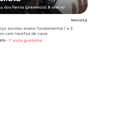
u dos Ferros (presencial & online)
Novata
rço escolar ensino fundamental 1 e 2.
lio com tarefas de casa
9/h
1
a
aula gratuita