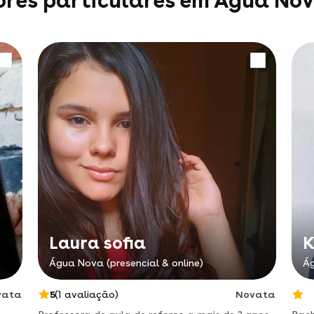
ores particulares em Água No
Laura sofia
K
Água Nova (presencial & online)
Ág
vata
5
(1 avaliação)
Novata