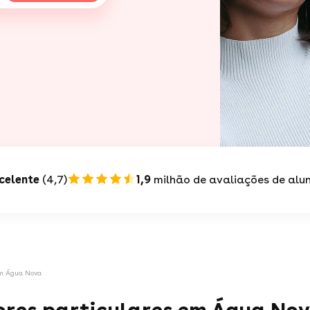
celente
(4,7)
1,9
milhão de avaliações de alu
em Água Nova