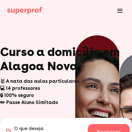
Curso a domicílio em
Alagoa Nova
🥇 A nata das aulas particulares
💻 14 professores
🔒 100% seguro
✏️ Passe Aluno ilimitado
O que deseja
Pesquisar