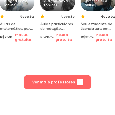
Alagoa Nova
Alagoa Nova
(presencial &
(online)
(online)
online)
Novata
Novato
Novata
Aulas de
Aulas particulares
Sou estudante de
matemática para
de redação,
licenciatura em
alunos de ensino
gramática e
história pela
1
a
aula
1
a
aula
1
a
aula
R$25/h
R$20/h
R$35/h
fundamental e
literatura a um
faculdade
gratuita
gratuita
gratuita
médio, dadas por
clique de você
unifatecie , ensino
uma engenheira
reforço escolar
civil da paraíba
para fudametal 1
e 2
Ver mais professores