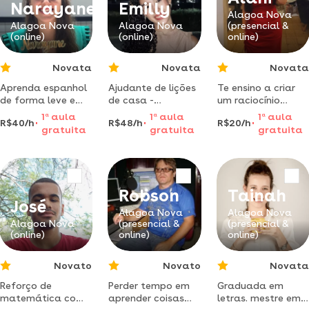
ufcg. 915 pontos
pré-provas.
Narayane
Emilly
em matemática
Alagoa Nova
Alagoa Nova
Alagoa Nova
(presencial &
no enem 2024.
(online)
(online)
online)
método direto,
focado em exercíci
Novata
Novata
Novata
Aprenda espanhol
Ajudante de lições
Te ensino a criar
de forma leve e
de casa -
um raciocínio
eficaz com
profissional e
rápido para
1
a
aula
1
a
aula
1
a
aula
R$40/h
R$48/h
R$20/h
professora
paciente aprenda
resolver questões
gratuita
gratuita
gratuita
formada e
com mais
matemáticas. ️
atenciosa.
confiança em si!
Robson
Tainah
José
Alagoa Nova
Alagoa Nova
Alagoa Nova
(presencial &
(presencial &
(online)
online)
online)
Novato
Novato
Novata
Reforço de
Perder tempo em
Graduada em
matemática com
aprender coisas
letras. mestre em