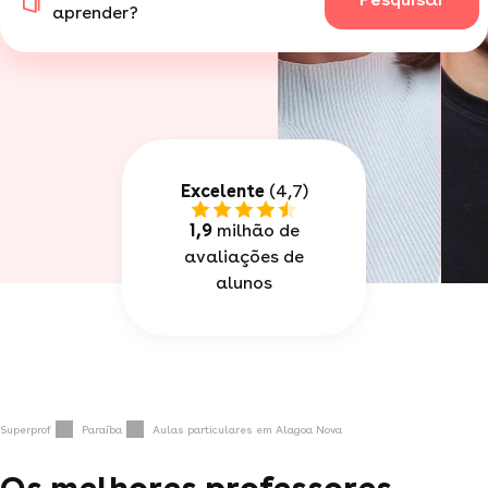
aprender?
Excelente
(4,7)
1,9
milhão de
avaliações de
alunos
Superprof
Paraíba
Aulas particulares em Alagoa Nova