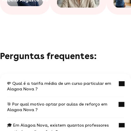
Perguntas frequentes:
💸 Qual é a tarifa média de um curso particular em
Alagoa Nova ?
🎯 Por qual motivo optar por aulas de reforço em
O valor médio de uma aula particular
Alagoa Nova ?
em Alagoa Nova é de R$ 36.
🎓 Em Alagoa Nova, existem quantos professores
Ter aulas com um professor experiente na
Esses valores podem variar de acordo com