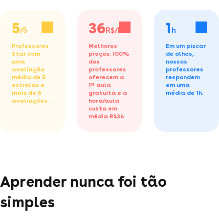
5
36
1
/5
R$/h
h
Professores
Melhores
Em um piscar
Star com
preços: 100%
de olhos,
uma
dos
nossos
avaliação
professores
professores
média de 5
oferecem a
respondem
estrelas e
1ª aula
em uma
mais de 6
gratuita
e a
média de 1h.
avaliações.
hora/aula
custa em
média R$36
Aprender nunca foi tão
simples