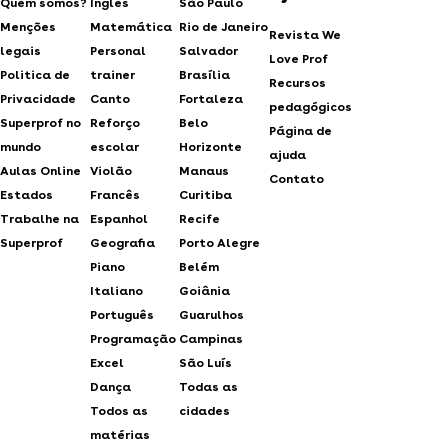
Quem somos?
Inglês
São Paulo
Menções
Matemática
Rio de Janeiro
Revista We
legais
Personal
Salvador
Love Prof
Politica de
trainer
Brasília
Recursos
Privacidade
Canto
Fortaleza
pedagógicos
Superprof no
Reforço
Belo
Página de
mundo
escolar
Horizonte
ajuda
Aulas Online
Violão
Manaus
Contato
Estados
Francês
Curitiba
Trabalhe na
Espanhol
Recife
Superprof
Geografia
Porto Alegre
Piano
Belém
Italiano
Goiânia
Português
Guarulhos
Programação
Campinas
Excel
São Luís
Dança
Todas as
Todos as
cidades
matérias