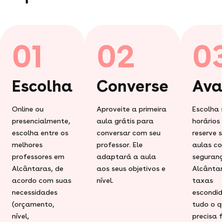
01
02
0
Escolha
Converse
Ava
Online ou
Aproveite a primeira
Escolha 
presencialmente,
aula grátis para
horários
escolha entre os
conversar com seu
reserve 
melhores
professor. Ele
aulas c
professores em
adaptará a aula
seguran
Alcântaras, de
aos seus objetivos e
Alcânta
acordo com suas
nível.
taxas
necessidades
escondid
(orçamento,
tudo o q
nível,
precisa 