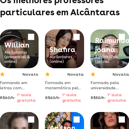
Os melhores professores
particulares em Alcântaras
Raimund
Willian
Shafira
joana
Alcântaras
(presencial &
Alcântaras
Alcântaras
online)
(online)
(online)
Novato
Novata
Novata
Formando em
Formada em
Formada pela
letras com
matemática pelo
universidade
habilitação em
ifce, atuei no
federal do ceará,
1
a
aula
1
a
aula
1
a
aula
R$60/h
R$60/h
R$50/h
língua inglesa pela
colégio da policia
dá aula de
gratuita
gratuita
gratuita
universidade
militar em anos
conversação em
estadual vale do
fundamentais e
espanhol para
acaraú-uva
médio
iniciantes.
Adilson