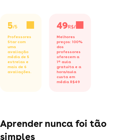
5
49
/5
R$/h
Professores
Melhores
Star com
preços: 100%
uma
dos
avaliação
professores
média de 5
oferecem a
estrelas e
1ª aula
mais de 6
gratuita
e a
avaliações.
hora/aula
custa em
média R$49
Aprender nunca foi tão
simples