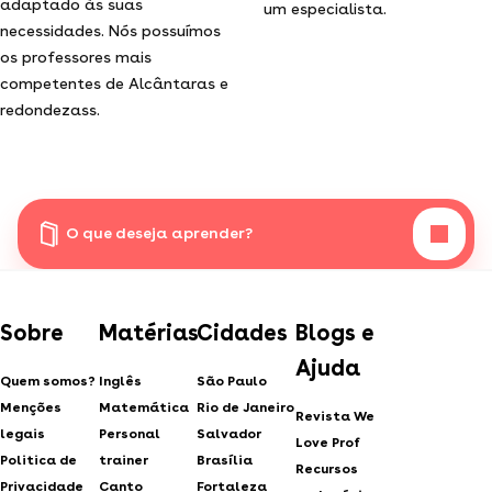
adaptado às suas
um especialista.
necessidades. Nós possuímos
os professores mais
competentes de Alcântaras e
redondezass.
O que deseja aprender?
Sobre
Matérias
Cidades
Blogs e
Ajuda
Quem somos?
Inglês
São Paulo
Menções
Matemática
Rio de Janeiro
Revista We
legais
Personal
Salvador
Love Prof
Politica de
trainer
Brasília
Recursos
Privacidade
Canto
Fortaleza