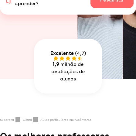
aprender?
Excelente
(4,7)
1,9
milhão de
avaliações de
alunos
Superprof
Ceará
Aulas particulares em Alcântaras