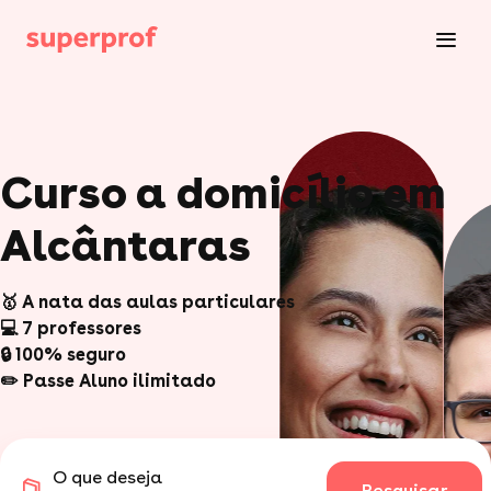
Curso a domicílio em
Alcântaras
🥇 A nata das aulas particulares
💻 7 professores
🔒 100% seguro
✏️ Passe Aluno ilimitado
O que deseja
Pesquisar