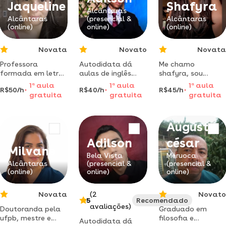
Jaqueline
Shafyra
Alcântaras
Alcântaras
(presencial &
Alcântaras
(online)
online)
(online)
Novata
Novato
Novata
Professora
Autodidata dá
Me chamo
formada em letras
aulas de inglês
shafyra, sou
português.
ensinando técnicas
professora
1
a
aula
1
a
aula
1
a
aula
R$50/h
R$40/h
R$45/h
aprendizagem
de aprendizado
dematemática,
gratuita
gratuita
gratuita
garantida,
inovadoras e
formada pelo ifce
trabalho com
dinâmicas, e com
-instituto federal
reforço escolar e
acompanhamento
docceará. estou
Augusto
trabalho com
por whatsapp
aqui para ajuda-
turmas do ensino
los a embarcar no
Adilson
césar
fundamental.
mundo da
Milvane
matemática,
Bela Vista
Meruoca
Alcântaras
(presencial &
(presencial &
dando-lhes todo
(online)
online)
online)
suporte possível
para que ava
Novata
(2
Novato
5
Recomendado
avaliações)
Doutoranda pela
Graduado em
ufpb, mestre e
filosofia e
Autodidata dá