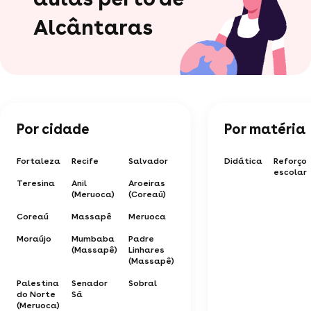
Alcântaras
Por cidade
Por matéria
Fortaleza
Recife
Salvador
Didática
Reforço
escolar
Teresina
Anil
Aroeiras
(Meruoca)
(Coreaú)
Coreaú
Massapê
Meruoca
Moraújo
Mumbaba
Padre
(Massapê)
Linhares
(Massapê)
Palestina
Senador
Sobral
do Norte
Sá
(Meruoca)