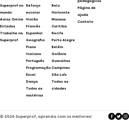
pedagógicos
Superprof no
Reforço
Belo
Página de
mundo
escolar
Horizonte
ajuda
Aulas Online
Violão
Manaus
Contato
Estados
Francês
Curitiba
Trabalhe na
Espanhol
Recife
Superprof
Geografia
Porto Alegre
Piano
Belém
Italiano
Goiânia
Português
Guarulhos
Programação
Campinas
Excel
São Luís
Dança
Todas as
Todos as
cidades
matérias
© 2026 Superprof, aprenda com os melhores!