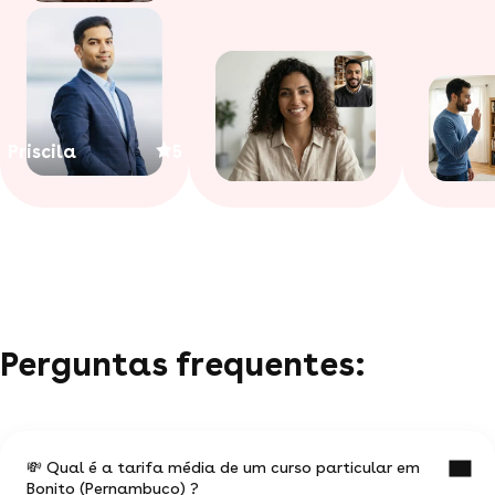
Priscila
5
Perguntas frequentes:
💸 Qual é a tarifa média de um curso particular em
Bonito (Pernambuco) ?