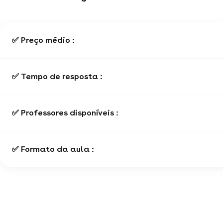
✅ Preço médio :
✅ Tempo de resposta :
✅ Professores disponíveis :
✅ Formato da aula :