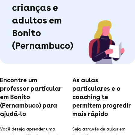
crianças e
adultos em
Bonito
(Pernambuco)
Encontre um
As aulas
professor particular
particulares e o
em Bonito
coaching te
(Pernambuco) para
permitem progredir
ajudá-lo
mais rápido
Você deseja aprender uma
Seja através de aulas em