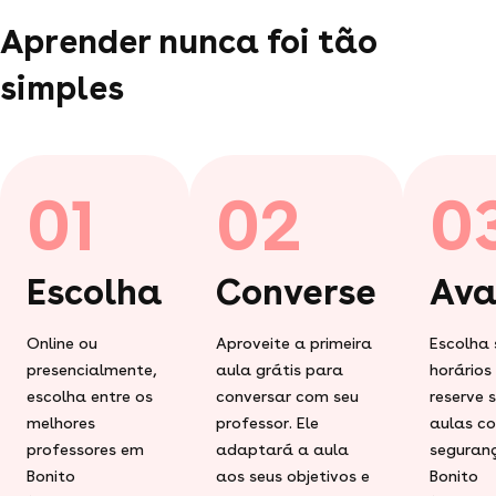
Aprender nunca foi tão
simples
01
02
0
Escolha
Converse
Ava
Online ou
Aproveite a primeira
Escolha 
presencialmente,
aula grátis para
horários
escolha entre os
conversar com seu
reserve 
melhores
professor. Ele
aulas c
professores em
adaptará a aula
seguran
Bonito
aos seus objetivos e
Bonito