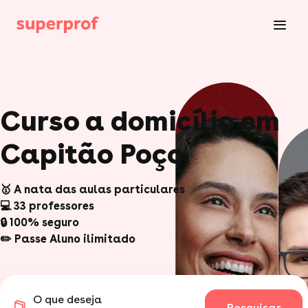
Curso a domicílio em
Capitão Poço
🥇 A nata das aulas particulares
💻 33 professores
🔒 100% seguro
✏️ Passe Aluno ilimitado
O que deseja
Pesquisar