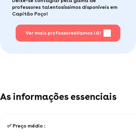
Deixe-se contagiar pela gama de
consumidor de qualidade disponível para te ajudar
fácil
.
professores talentosíssimos disponíveis em
(por telefone e e-mail, 5J/7).
Capitão Poço!
Para saber + acesse nossa página de perguntas
mais frequentes
Ver mais professores
.
Vamos lá!
As informações essenciais
✅ Preço médio :