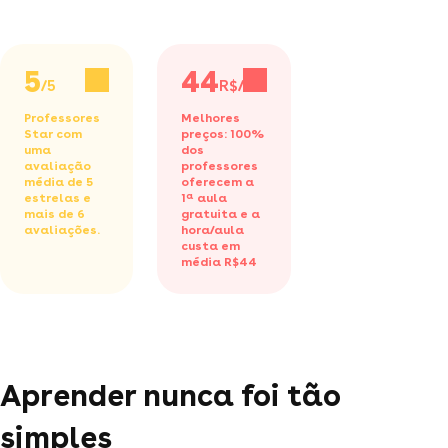
5
44
/5
R$/h
Professores
Melhores
Star com
preços: 100%
uma
dos
avaliação
professores
média de 5
oferecem a
estrelas e
1ª aula
mais de 6
gratuita
e a
avaliações.
hora/aula
custa em
média R$44
Aprender nunca foi tão
simples