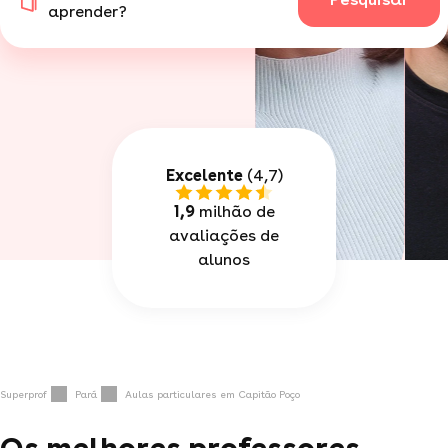
aprender?
Excelente
(4,7)
1,9
milhão de
avaliações de
alunos
Superprof
Pará
Aulas particulares em Capitão Poço