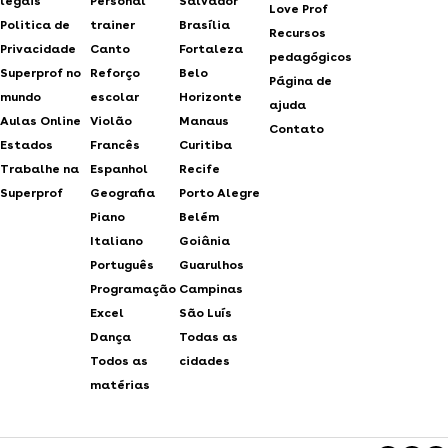
legais
Personal
Salvador
Love Prof
Politica de
trainer
Brasília
Recursos
Privacidade
Canto
Fortaleza
pedagógicos
Superprof no
Reforço
Belo
Página de
mundo
escolar
Horizonte
ajuda
Aulas Online
Violão
Manaus
Contato
Estados
Francês
Curitiba
Trabalhe na
Espanhol
Recife
Superprof
Geografia
Porto Alegre
Piano
Belém
Italiano
Goiânia
Português
Guarulhos
Programação
Campinas
Excel
São Luís
Dança
Todas as
Todos as
cidades
matérias