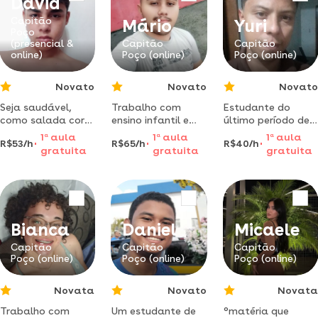
David
contemporânea
de ciências.
em educação
maneiras fáceis de
Capitão
Mário
Yuri
financeira.
memorização dos
Poço
(presencial &
Capitão
Capitão
assuntos
online)
Poço (online)
Poço (online)
abordados.
Novato
Novato
Novato
Seja saudável,
Trabalho com
Estudante do
como salada corer
ensino infantil e
último período de
e faze exercício
disciplina de
ciências biológicas
1
a
aula
1
a
aula
1
a
aula
R$53/h
R$65/h
R$40/h
físico ajuda na
história e ensino
- ufra dou aulas
gratuita
gratuita
gratuita
circulação do
língua portuguesa
de geografia
sangue para ter
especificamente
uma força física
geopolítica. aulas
melhor
de biologia,
matemática e
português para
Bianca
Daniel
Micaele
ensino médio e
Capitão
Capitão
Capitão
fundamental
Poço (online)
Poço (online)
Poço (online)
Novata
Novato
Novata
Trabalho com
Um estudante de
°matéria que