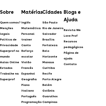
Sobre
Matérias
Cidades
Blogs e
Ajuda
Quem somos?
Inglês
São Paulo
Menções
Matemática
Rio de Janeiro
Revista We
legais
Personal
Salvador
Love Prof
Politica de
trainer
Brasília
Recursos
Privacidade
Canto
Fortaleza
pedagógicos
Superprof no
Reforço
Belo
Página de
mundo
escolar
Horizonte
ajuda
Aulas Online
Violão
Manaus
Contato
Estados
Francês
Curitiba
Trabalhe na
Espanhol
Recife
Superprof
Geografia
Porto Alegre
Piano
Belém
Italiano
Goiânia
Português
Guarulhos
Programação
Campinas