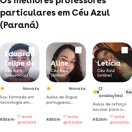
Os melhores professores
particulares em Céu Azul
(Paraná)
Eduardo
felipe de
Aline
Letícia
Céu Azul
Céu Azul
Céu Azul
(presencial)
(online)
(online)
Novato
Novata
(2
5
Re
avaliações)
Sou formado em
Aulas de língua
tecnologia em
portuguesa,
Aulas de reforço
gestão ambiental,
redação e leitura,
escolar para o
pela utfpr
interpretação de
ensino médio e
1
a
aula
1
a
aula
1
a
aula
(medianeira, pr);
textos e análise
R$54/h
R$50/h
R$25/h
fundamental por
gratuita
gratuita
gratuita
formadoem
textual.
professora com
administração,
experiência em