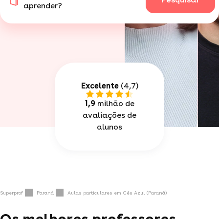
aprender?
Excelente
(4,7)
1,9
milhão de
avaliações de
alunos
Superprof
Paraná
Aulas particulares em Céu Azul (Paraná)