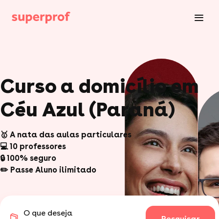
Curso a domicílio em
Céu Azul (Paraná)
🥇 A nata das aulas particulares
💻 10 professores
🔒 100% seguro
✏️ Passe Aluno ilimitado
O que deseja
Pesquisar