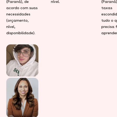
(Paraná), de
nível.
(Paraná)
acordo com suas
taxas
necessidades
escondid
(orçamento,
tudo o q
nível,
precisa 
disponibilidade).
aprender