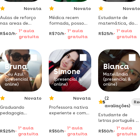
Novata
Novato
Novato
Aulas de reforço
Médica recem
Estudante de
nas areas de
formada, posso
matemática, dou
língua portuguesa
ajudar a entender
aulas particulares
1
a
aula
1
a
aula
1
a
aula
R$40/h
R$70/h
R$25/h
e matemática
melhor o conteúdo
pra ensino
gratuita
gratuita
gratuita
para alunos de
de medicina.
fundamental 1 e 2
anos iniciais.
e ensino médio
também. paraná
Bruna
Bianca
Simone
Céu Azul
Matelândia
(presencial &
(presencial &
(presencial &
online)
online)
online)
Novato
Novata
(2
5
Re
avaliações)
Graduando
Professora nativa
pedagogia
experiente e com
Estudante de
cursando pôs em
grande vivência
letras português -
análise do
internacional:
inglês, falo inglês
1
a
aula
1
a
aula
1
a
aula
comportamento
descubra o
R$25/h
R$50/h
R$50/h
há 10 anos. ensino
gratuita
gratuita
gratuita
aplicado ex
espanhol e sua
desde o básico do