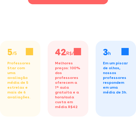
5
42
3
/5
R$/h
h
Professores
Melhores
Em um piscar
Star com
preços: 100%
de olhos,
uma
dos
nossos
avaliação
professores
professores
média de 5
oferecem a
respondem
estrelas e
1ª aula
em uma
mais de 6
gratuita
e a
média de 3h.
avaliações.
hora/aula
custa em
média R$42