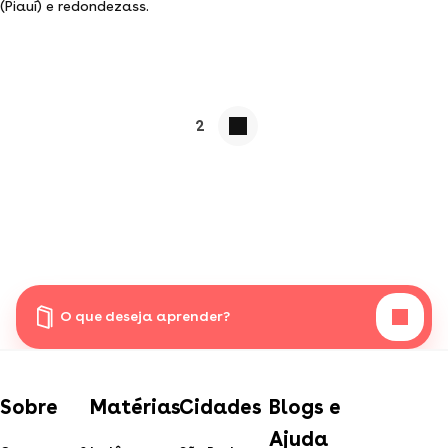
(Piauí) e redondezass.
2
O que deseja aprender?
Sobre
Matérias
Cidades
Blogs e
Ajuda