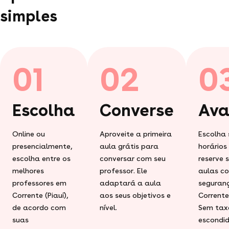
simples
01
02
0
Escolha
Converse
Ava
Online ou
Aproveite a primeira
Escolha 
presencialmente,
aula grátis para
horários
escolha entre os
conversar com seu
reserve 
melhores
professor. Ele
aulas c
professores em
adaptará a aula
seguran
Corrente (Piauí),
aos seus objetivos e
Corrente 
de acordo com
nível.
Sem tax
suas
escondid