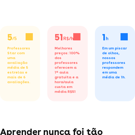
5
51
1
/5
R$/h
h
Professores
Melhores
Em um piscar
Star com
preços: 100%
de olhos,
uma
dos
nossos
avaliação
professores
professores
média de 5
oferecem a
respondem
estrelas e
1ª aula
em uma
mais de 6
gratuita
e a
média de 1h.
avaliações.
hora/aula
custa em
média R$51
Aprender nunca foi tão