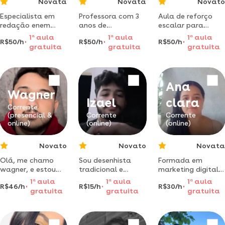
Novata
Novata
Novato
Especialista em
Professora com 3
Aula de reforço
redação enem
anos de
escalar para
com centenas de
experiência em
alunos com
1
a
aula
1
a
aula
1
a
aula
R$50/h
R$50/h
R$50/h
redações
reforço escolar
dificuldades nas
gratuita
gratuita
gratuita
corrigidas e
oferece aulas
disciplinas de
metodologia para
personalizadas
ciências e química.
conquistar 900+
para ensino
fundamental e
Ana
médio.
Wagner
Izael
clara
Corrente
(presencial &
Corrente
Corrente
online)
(online)
(online)
Novato
Novato
Novata
Olá, me chamo
Sou desenhista
Formada em
wagner, e estou
tradicional e
marketing digital e
aqui para te
autodidata.
sou acadêmica em
1
a
aula
1
a
aula
1
a
aula
R$46/h
R$15/h
R$30/h
ajudar, me diga do
desenvolvi minha
licenciatura em
gratuita
gratuita
gratuita
que você precisa.
própria
física. estou aqui
metodologia de
para transmitir
ensino, voltada
mais
para quem quer
conhecimentos