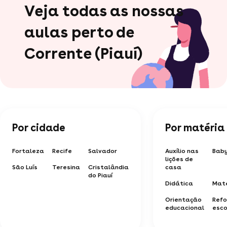
Veja todas as nossas
aulas perto de
Corrente (Piauí)
Por cidade
Por matéria
Fortaleza
Recife
Salvador
Auxílio nas
Baby
lições de
São Luís
Teresina
Cristalândia
casa
do Piauí
Didática
Mat
Orientação
Refo
educacional
esco