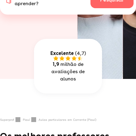
aprender?
Excelente
(4,7)
1,9
milhão de
avaliações de
alunos
Superprof
Piauí
Aulas particulares em Corrente (Piauí)