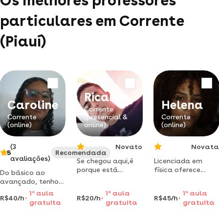
Os melhores professores
particulares em Corrente
(Piauí)
Ricardo
Caroline
Helena
Corrente
Corrente
(presencial &
Corrente
(online)
online)
(online)
(3
Novato
Novata
5
Recomendada
avaliações)
Se chegou aqui,é
Licenciada em
porque está
física oferece
Do básico ao
precisando de
aulas e química
avançado, tenho
minha ajuda, pode
com metodologia
14 anos de
1
a
aula
1
a
aula
1
a
aula
contar comigo.
clara, prática e
R$40/h
R$20/h
R$45/h
experiência no
gratuita
gratuita
gratuita
personalizada
crochê.
para ensino médio
vamosjuntos!