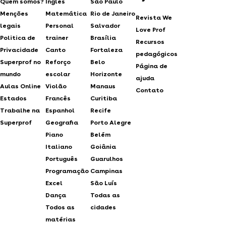
Quem somos?
Inglês
São Paulo
Menções
Matemática
Rio de Janeiro
Revista We
legais
Personal
Salvador
Love Prof
Politica de
trainer
Brasília
Recursos
Privacidade
Canto
Fortaleza
pedagógicos
Superprof no
Reforço
Belo
Página de
mundo
escolar
Horizonte
ajuda
Aulas Online
Violão
Manaus
Contato
Estados
Francês
Curitiba
Trabalhe na
Espanhol
Recife
Superprof
Geografia
Porto Alegre
Piano
Belém
Italiano
Goiânia
Português
Guarulhos
Programação
Campinas
Excel
São Luís
Dança
Todas as
Todos as
cidades
matérias