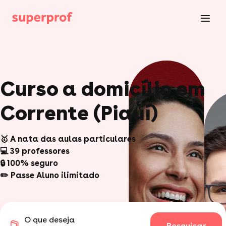
Curso a domicílio em
Corrente (Piauí)
🥇 A nata das aulas particulares
💻 39 professores
🔒 100% seguro
✏️ Passe Aluno ilimitado
O que deseja
Pesquisar