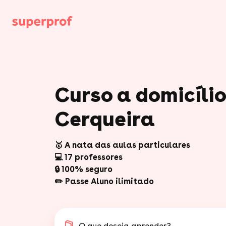
Curso a domicílio
Cerqueira
🥇 A nata das aulas particulares
💻 17 professores
🔒 100% seguro
✏️ Passe Aluno ilimitado
O que deseja aprender?