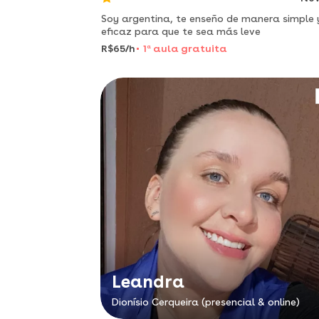
Soy argentina, te enseño de manera simple 
eficaz para que te sea más leve
R$65/h
1
a
aula gratuita
Leandra
Dionísio Cerqueira (presencial & online)