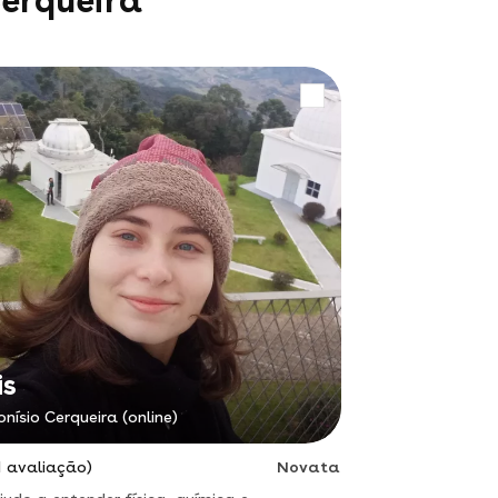
Cerqueira
is
onísio Cerqueira (online)
1 avaliação)
Novata