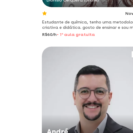
Dionísio Cerqueira (online)
No
Estudante de química, tenho uma metodolo
criativa e didática. gosto de ensinar e sou 
paciente.
R$60/h
1
a
aula gratuita
André