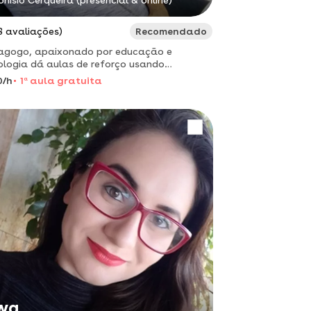
onísio Cerqueira (presencial & online)
3 avaliações)
Recomendado
agogo, apaixonado por educação e
ologia dá aulas de reforço usando
dologias ativas
0/h
1
a
aula gratuita
wa