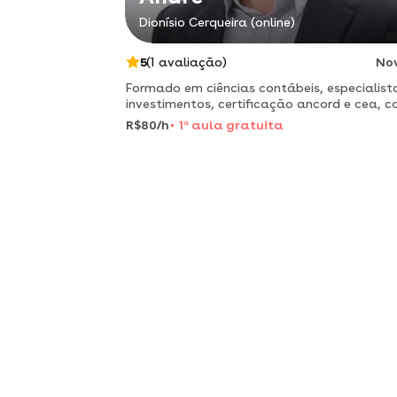
Dionísio Cerqueira (online)
5
(1 avaliação)
No
Formado em ciências contábeis, especialis
investimentos, certificação ancord e cea, 
mais de 15 anos no ramo bancário.
R$80/h
1
a
aula gratuita