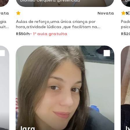
Dionísio Cerqueira (presencial)
Di
vata
Novata
5
(
gia
Aulas de reforço,uma única criança por
Pad
muito
hora,atividade lúdicas ,que facilitam na
psic
memorização!
meto
R$50/h
1
a
aula gratuita
R$2
Iara
I