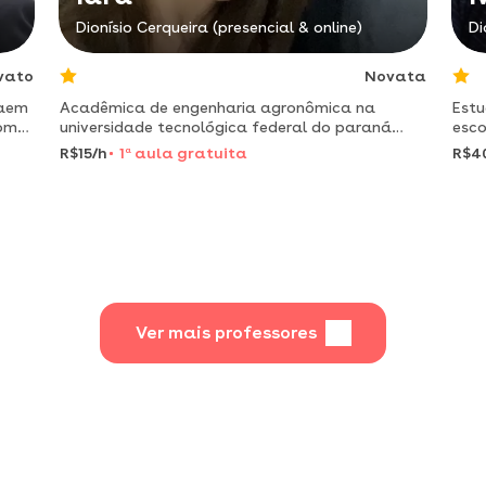
Dionísio Cerqueira (presencial & online)
Di
vato
Novata
taem
Acadêmica de engenharia agronômica na
Estu
com
universidade tecnológica federal do paraná
esco
(utfpr), atualmente atuo como monitora para
R$15/h
1
a
aula gratuita
R$4
as matérias do ensino superior, com enfoque
maior na área de exatas.
Ver mais professores