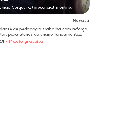
onísio Cerqueira (presencial & online)
Novata
dante de pedagogia trabalha com reforço
lar, para alunos do ensino fundamental.
0/h
1
a
aula gratuita