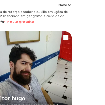
Novata
s de reforço escolar e auxílio em lições de
! licenciada em geografia e ciências da
gião, pós graduada em estudo de história e
0/h
1
a
aula gratuita
rafia- aprendendo de forma divertida- a
rafia não pre
itor hugo