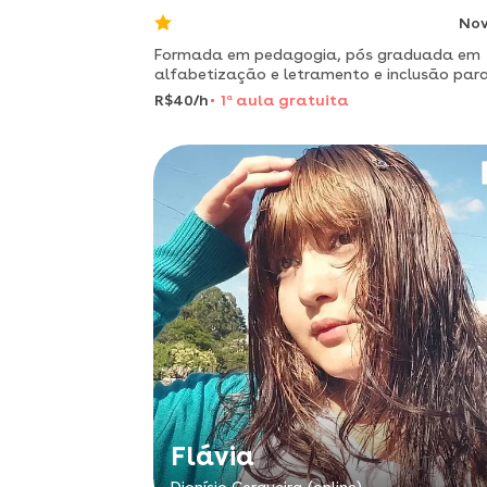
No
Formada em pedagogia, pós graduada em
alfabetização e letramento e inclusão par
transtorno do espectro autista. adora dar
R$40/h
1
a
aula gratuita
aulas, sou criativa e dinâmica.
Flávia