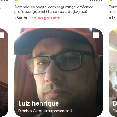
y
Aprenda capoeira com segurança e técnica —
Form
professor gabriel (faixa roxa de jiu-jitsu)
recond
específico atuo na
R$60/h
1
a
aula gratuita
R$6
toq
Luiz henrique
D
Dionísio Cerqueira (presencial)
Di