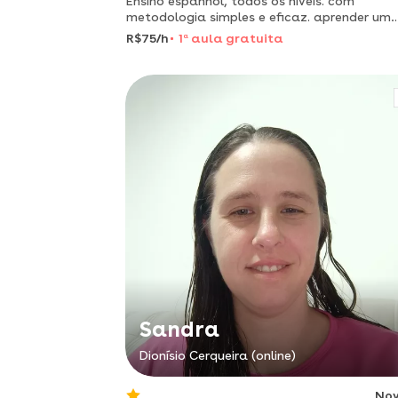
Ensino espanhol, todos os níveis. com
metodologia simples e eficaz. aprender um
idioma nunca foi tão fácil e tranquilo. gost
R$75/h
1
a
aula gratuita
muito ser sua professora!!
Sandra
Dionísio Cerqueira (online)
No