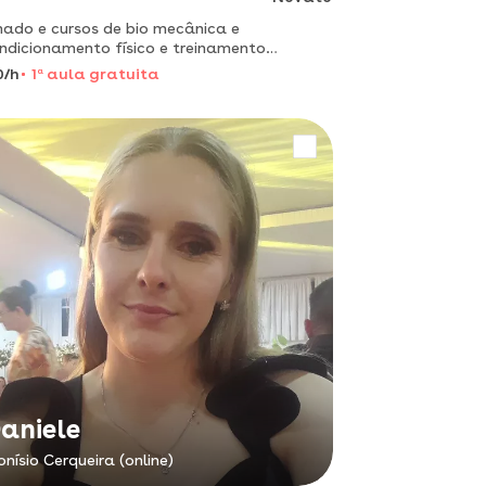
ado e cursos de bio mecânica e
icionamento físico e treinamento
 área a 3 ano + 10 anos de
0/h
1
a
aula gratuita
ue com a musculação
aniele
onísio Cerqueira (online)