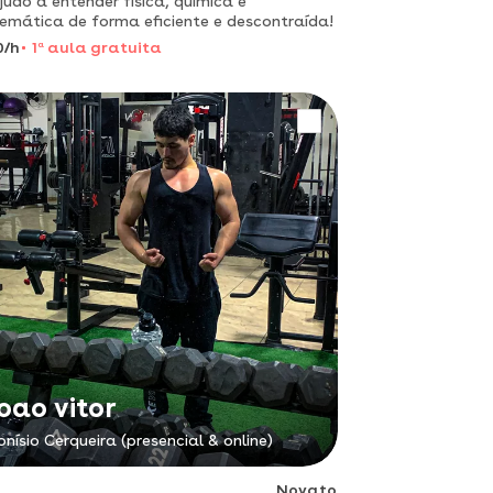
judo a entender física, química e
mática de forma eficiente e descontraída!
0/h
1
a
aula gratuita
oao vitor
onísio Cerqueira (presencial & online)
Novato