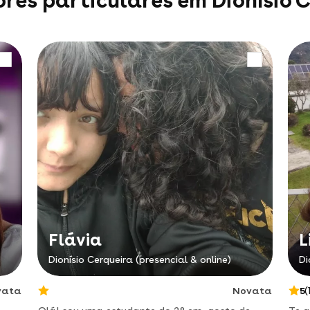
res particulares em Dionísio 
Flávia
L
Dionísio Cerqueira (presencial & online)
Di
vata
Novata
5
(