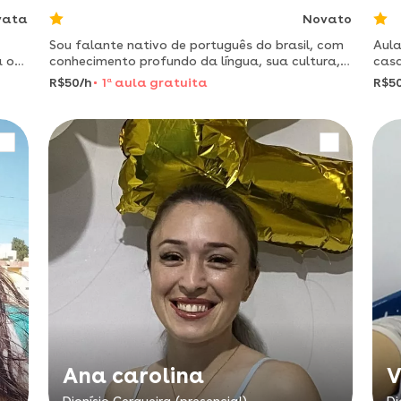
vata
Novato
Sou falante nativo de português do brasil, com
Aula
a o
conhecimento profundo da língua, sua cultura,
casa
expressões e tudo o que envolve a comunicação
reli
R$50/h
1
a
aula gratuita
R$5
real do dia a dia. possuo diploma em língua
geog
portuguesa — níve
geog
Ana carolina
V