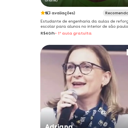
online)
5
(3 avaliações)
Recomend
Estudante de engenharia da aulas de refor
escolar para alunos no interior de são paul
R$40/h
1
a
aula gratuita
Adriana