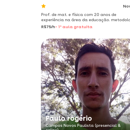
No
Prof. de mat. e física com 20 anos de
experiência na área da educação. metodol
personalizada, acompanhamento
R$75/h
1
a
aula gratuita
individualizado e feedback de qualidade. f
na resolução de problemas e em soluções i
Paulo rogério
Campos Novos Paulista (presencial &