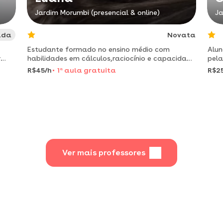
Jardim Morumbi (presencial & online)
Ja
ada
Novata
Estudante formado no ensino médio com
Alun
r
habilidades em cálculos,raciocínio e capacidade
pela
rma
de explicação
para
R$45/h
1
a
aula gratuita
R$2
Ver mais professores