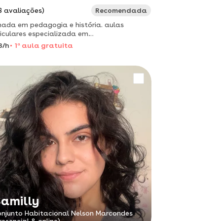
3 avaliações)
Recomendada
ada em pedagogia e história. aulas
iculares especializada em
betização;dificuldade em aprendizagem e
8/h
1
a
aula gratuita
lectual.
amilly
njunto Habitacional Nelson Marcondes