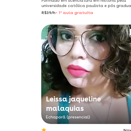
Formado em licenciatura em história pela
universidade católica paulista e pós gradu
R$39/h
1
a
aula gratuita
Leissa jaqueline
malaquias
Echaporã (presencial)
No