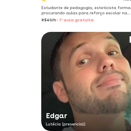
Estudante de pedagogia, esteticista forma
procurando aulas para reforço escolar na
região de echaporã-sp
R$40/h
1
a
aula gratuita
Edgar
Lutécia (presencial)