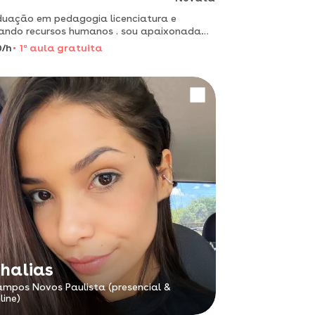
uação em pedagogia licenciatura e
ando recursos humanos . sou apaixonada
 pedagogia amo ensinar crianças. sou
0/h
1
a
aula gratuita
nicativa e bem paciente.
halias
mpos Novos Paulista (presencial &
line)