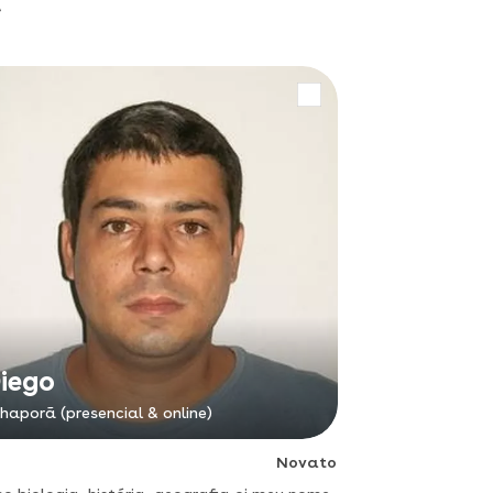
ã
iego
haporã (presencial & online)
Novato