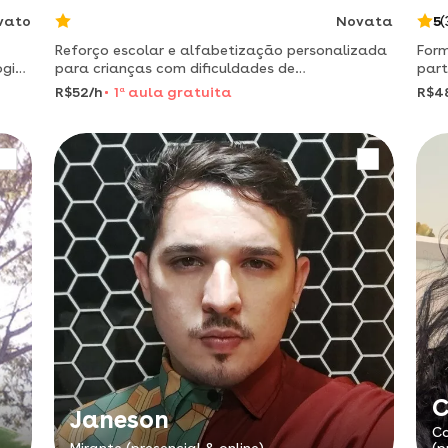
vato
Novata
5
(
Reforço escolar e alfabetização personalizada
Form
ogia
para crianças com dificuldades de
part
aprendizagem e atenção
alfa
R$52/h
1
a
aula gratuita
R$4
oco
inte
C
Janeson
Co