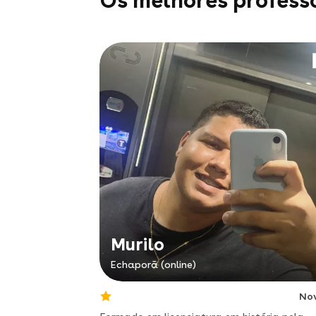
Os melhores profess
Murilo
Echaporã (online)
No