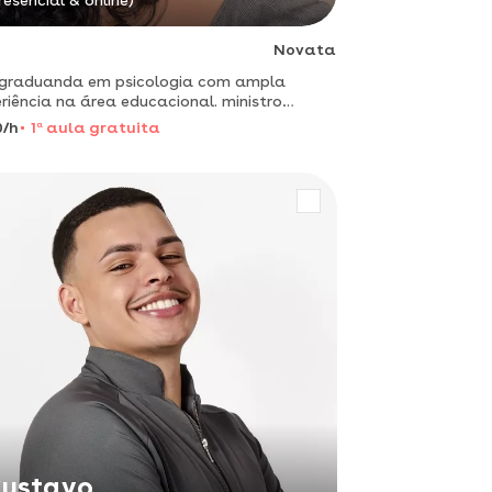
resencial & online)
Novata
 graduanda em psicologia com ampla
riência na área educacional. ministro
idades pedagógicas como apoio escolar
0/h
1
a
aula gratuita
ndo o desenvolvimento da criança a partir
suas necessidades.
ustavo