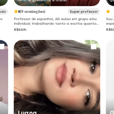
Mirante (presencial & online)
(p
ado
5
(9 avaliações)
Super professor
ço
Professor de espanhol, dá aulas em grupo e/ou
Sou
o
individual trabalhando tanto a escrita quanto
expe
a pronúncia.
ativ
R$60/h
R$5
visa
das 
Luana
G