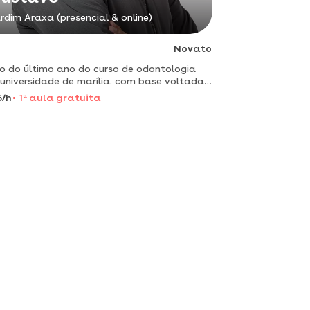
rdim Araxa (presencial & online)
Novato
o do último ano do curso de odontologia
universidade de marília. com base voltada
 periodontia e cirurgia.
5/h
1
a
aula gratuita