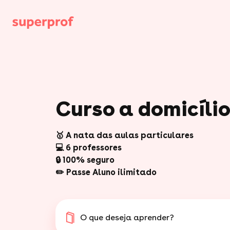
Curso a domicíli
🥇 A nata das aulas particulares
💻 6 professores
🔒 100% seguro
✏️ Passe Aluno ilimitado
O que deseja aprender?