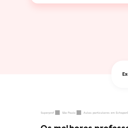
Ex
Superprof
São Paulo
Aulas particulares em Echapor