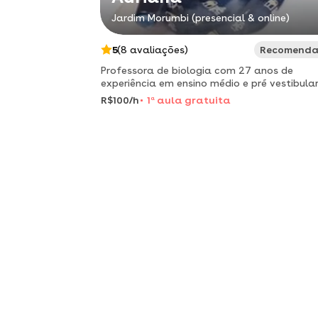
Jardim Morumbi (presencial & online)
5
(8 avaliações)
Recomend
Professora de biologia com 27 anos de
experiência em ensino médio e pré vestibula
oferece serviço de aulas particulares de fo
R$100/h
1
a
aula gratuita
remota ou presencial.