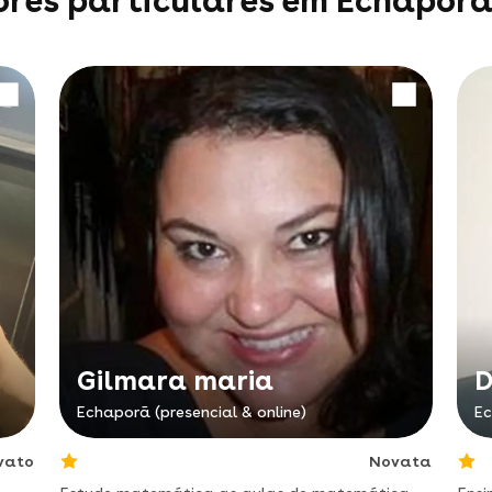
ores particulares em Echapor
Gilmara maria
D
Echaporã (presencial & online)
Ec
vato
Novata