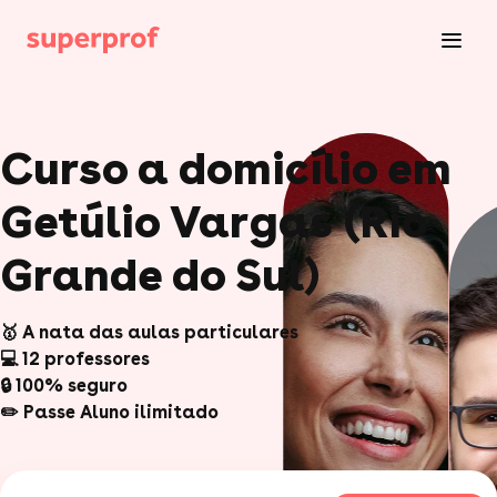
Curso a domicílio em
Getúlio Vargas (Rio
Grande do Sul)
🥇 A nata das aulas particulares
💻 12 professores
🔒 100% seguro
✏️ Passe Aluno ilimitado