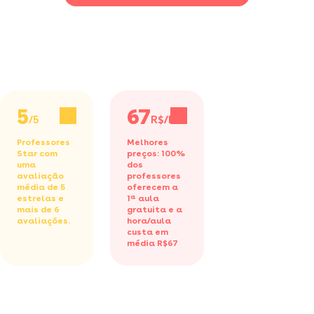
5
67
/5
R$/h
Professores
Melhores
Star com
preços: 100%
uma
dos
avaliação
professores
média de 5
oferecem a
estrelas e
1ª aula
mais de 6
gratuita
e a
avaliações.
hora/aula
custa em
média R$67