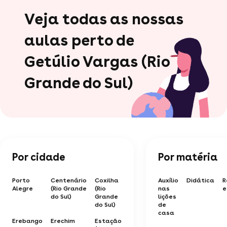
Veja todas as nossas
aulas perto de
Getúlio Vargas (Rio
Grande do Sul)
Por cidade
Por matéria
Porto
Centenário
Coxilha
Auxílio
Didática
R
Alegre
(Rio Grande
(Rio
nas
e
do Sul)
Grande
lições
do Sul)
de
casa
Erebango
Erechim
Estação