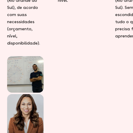
(Rio Grande do
nível.
(Rio Gra
Sul), de acordo
Sul). Se
com suas
escondid
necessidades
tudo o q
(orçamento,
precisa 
nível,
aprender
disponibilidade).