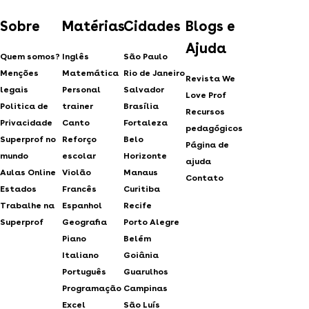
Sobre
Matérias
Cidades
Blogs e
Ajuda
Quem somos?
Inglês
São Paulo
Menções
Matemática
Rio de Janeiro
Revista We
legais
Personal
Salvador
Love Prof
Politica de
trainer
Brasília
Recursos
Privacidade
Canto
Fortaleza
pedagógicos
Superprof no
Reforço
Belo
Página de
mundo
escolar
Horizonte
ajuda
Aulas Online
Violão
Manaus
Contato
Estados
Francês
Curitiba
Trabalhe na
Espanhol
Recife
Superprof
Geografia
Porto Alegre
Piano
Belém
Italiano
Goiânia
Português
Guarulhos
Programação
Campinas
Excel
São Luís