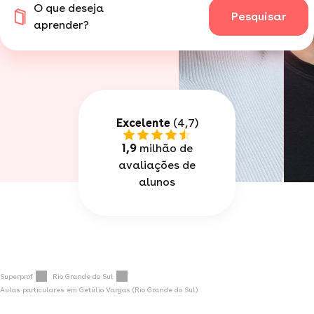
O que deseja
Pesquisar
aprender?
Excelente
(4,7)
1,9
milhão de
avaliações de
alunos
Superprof
Rio Grande do Sul
Aulas particulares em Getúlio Vargas (Rio Grande do Sul)