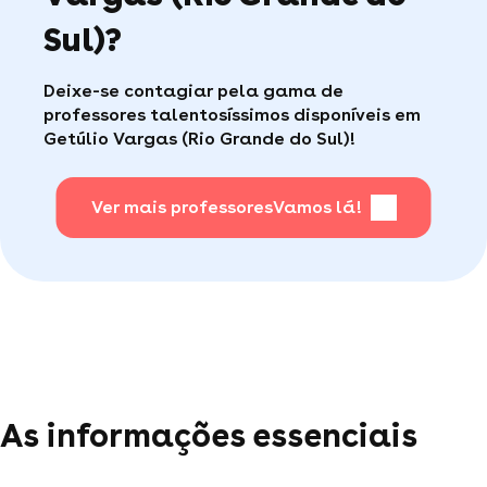
Caso encontre algum problema durante suas
Sul)?
aulas, a Superprof possui um serviço ao
Faça sua busca, com apena um clique, é muito
consumidor de qualidade disponível para te ajudar
fácil
.
(por telefone e e-mail, 5J/7).
Deixe-se contagiar pela gama de
professores talentosíssimos disponíveis em
Getúlio Vargas (Rio Grande do Sul)!
Para saber + acesse nossa página de perguntas
mais frequentes
.
Ver mais professores
Vamos lá!
As informações essenciais