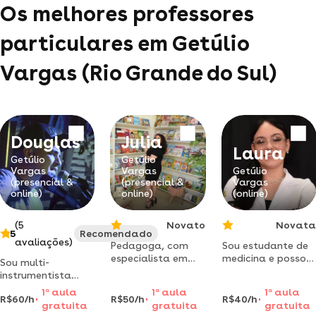
Os melhores professores
particulares em Getúlio
Vargas (Rio Grande do Sul)
Douglas
Julia
Laura
Getúlio
Getúlio
Vargas
Vargas
Getúlio
(presencial &
(presencial &
Vargas
online)
online)
(online)
(5
Novato
Novata
5
Recomendado
avaliações)
Pedagoga, com
Sou estudante de
especialista em
medicina e posso
Sou multi-
educação
ensinar crianças de
instrumentista
especial,
forma simples
com mais de 20
1
a
aula
1
a
aula
1
a
aula
arteterapia,
conteúdos de
R$60/h
R$50/h
R$40/h
anos de
gratuita
gratuita
gratuita
musicalização
biologia,
experiência, faço