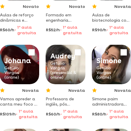
Novato
Novato
Novata
Aulas de reforço
Formado em
Aulas de
dinâmicas e
engenharia
biotecnologia com
interessantes para
ambiental, pela
doutora em
1
a
aula
1
a
aula
1
a
aula
R$60/h
R$52/h
R$90/h
você expandir seus
universidade
biotecnologia e
gratuita
gratuita
gratuita
horizontes e
federal da
biociências para
cultura
fronteira sul.
graduação, pós-
metodo de ensino
graduação e
pratico,teoria
pesquisa científica.
Audrey
mais exercicios
Johana
Simone
com enfase em
Getúlio
exemplos reais e
Getúlio
Vargas
Getúlio
Vargas
(presencial &
Vargas
aplicaveis para
(online)
online)
(online)
casos de
engenharia.
Novata
Novata
Novata
Vamos apreder a
Professora de
Simone paim
canta meu foco e
inglês, pós
administradora
ensinar você
graduada e com
pós graduação
1
a
aula
1
a
aula
1
a
aula
R$109/h
R$60/h
R$80/h
apreder a canta
vários cursos de
gestão de pessoas
gratuita
gratuita
gratuita
comigo
especialização na
e coach mestrado
área.
em educação