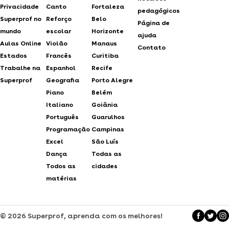
Privacidade
Canto
Fortaleza
pedagógicos
Superprof no
Reforço
Belo
Página de
mundo
escolar
Horizonte
ajuda
Aulas Online
Violão
Manaus
Contato
Estados
Francês
Curitiba
Trabalhe na
Espanhol
Recife
Superprof
Geografia
Porto Alegre
Piano
Belém
Italiano
Goiânia
Português
Guarulhos
Programação
Campinas
Excel
São Luís
Dança
Todas as
Todos as
cidades
matérias
© 2026 Superprof, aprenda com os melhores!