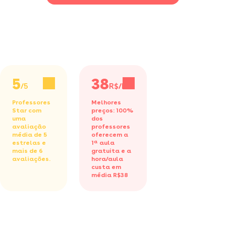
5
38
/5
R$/h
Professores
Melhores
Star com
preços: 100%
uma
dos
avaliação
professores
média de 5
oferecem a
estrelas e
1ª aula
mais de 6
gratuita
e a
avaliações.
hora/aula
custa em
média R$38