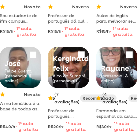
Novato
Novato
Novato
Sou estudante do
Professor de
Aulas de inglês
ifrn campus
português dá aula
para melhorar seu
mossoró e estou
para concurso
vocabulário e a
1
a
aula
1
a
aula
1
a
aula
R$15/h
R$15/h
R$15/h
disposto a dar
público. conquiste
sua conversação
gratuita
gratuita
gratuita
aula de física para
já sua vaga!
aqui!
os interessados.
Kerginaldo
José
felix
Rayane
Felipe Guerra
(presencial &
Alto do Sumaré
(presencial &
online)
(presencial)
online)
Novato
(7
(4
5
Recomendado
5
Re
avaliações)
avaliações)
A matemática é a
base de todas as
Professor de
Formanda em
belezas da vida,
português.
espanhol da aula
vamos conhece-la
formado pela
a niveis iniciais
1
a
aula
1
a
aula
1
a
aula
juntos?
R$40/h
R$20/h
R$30/h
universidade do
com metodologia
gratuita
gratuita
gratuita
estado do rio
personalizada e