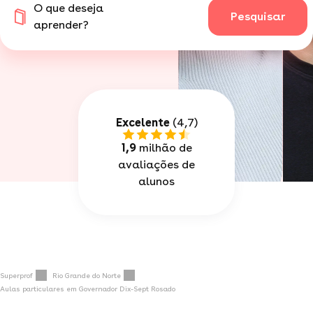
O que deseja
Pesquisar
aprender?
Excelente
(4,7)
1,9
milhão de
avaliações de
alunos
Superprof
Rio Grande do Norte
Aulas particulares em Governador Dix-Sept Rosado