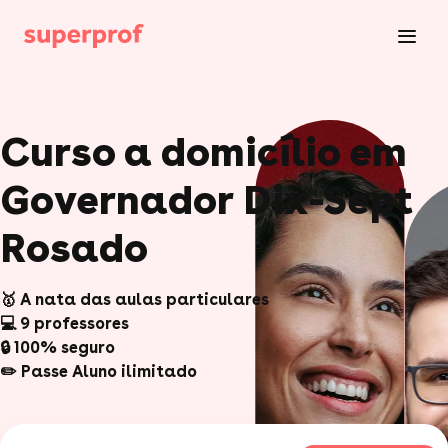
Curso a domicílio em
Governador Dix-Sept
Rosado
🥇 A nata das aulas particulares
💻 9 professores
🔒 100% seguro
✏️ Passe Aluno ilimitado