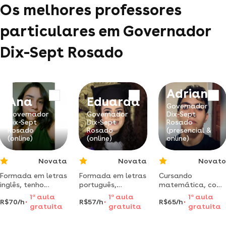
Os melhores professores
particulares em Governador
Dix-Sept Rosado
Adrian
Ana
Eduarda
Governador
Governador
Governador
Dix-Sept
Dix-Sept
Dix-Sept
Rosado
Rosado
Rosado
(presencial &
(online)
(online)
online)
Novata
Novata
Novato
Formada em letras
Formada em letras
Cursando
inglês, tenho
português,
matemática, com
experiência salas
ministra aula para
experiência em
1
a
aula
1
a
aula
1
a
aula
R$70/h
R$57/h
R$65/h
de aula no ensino
os níveis
monitorias, e
Francisco
gratuita
gratuita
gratuita
fundamental i e ii.
fundamental ii e
também em aulas
das
médio. com um
de reforço e eja