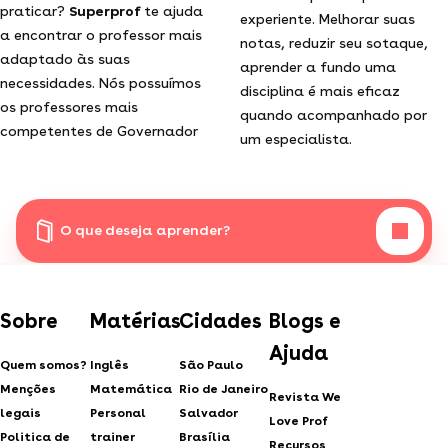
praticar?
Superprof
te ajuda
experiente. Melhorar suas
a encontrar o professor mais
notas, reduzir seu sotaque,
adaptado às suas
aprender a fundo uma
necessidades. Nós possuímos
disciplina é mais eficaz
os professores mais
quando acompanhado por
competentes de Governador
um especialista.
O que deseja aprender?
Sobre
Matérias
Cidades
Blogs e
Ajuda
Quem somos?
Inglês
São Paulo
Menções
Matemática
Rio de Janeiro
Revista We
legais
Personal
Salvador
Love Prof
Politica de
trainer
Brasília
Recursos