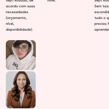
Sept Rosado, de
nível.
Sept Ro
acordo com suas
Sem tax
necessidades
escondid
(orçamento,
tudo o q
nível,
precisa 
disponibilidade).
aprender