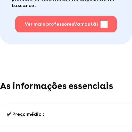
fácil
.
Lassance!
Para saber + acesse nossa página de perguntas
mais frequentes
Ver mais professores
.
Vamos lá!
As informações essenciais
✅ Preço médio :