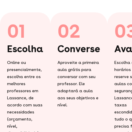
01
02
0
Escolha
Converse
Ava
Online ou
Aproveite a primeira
Escolha 
presencialmente,
aula grátis para
horários
escolha entre os
conversar com seu
reserve 
melhores
professor. Ele
aulas c
professores em
adaptará a aula
seguran
Lassance, de
aos seus objetivos e
Lassanc
acordo com suas
nível.
taxas
necessidades
escondid
(orçamento,
tudo o q
nível,
precisa 