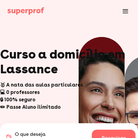
Curso a domicílio em
Lassance
🥇 A nata das aulas particulares
💻 0 professores
🔒 100% seguro
✏️ Passe Aluno ilimitado
O que deseja
Pesquisar