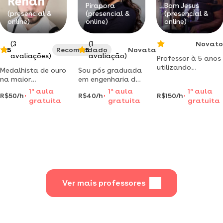
Renan
Pirapora
Bom Jesus
(presencial &
(presencial &
(presencial &
online)
online)
online)
(3
(1
Novato
5
Recomendado
5
Novata
avaliações)
avaliação)
Professor à 5 anos
utilizando
Medalhista de ouro
Sou pós graduada
metodos
na maior
em engenharia de
daptáveis para
olimpíada de
segurança e
1
a
aula
1
a
aula
1
a
aula
evolução e
R$50/h
R$40/h
R$150/h
matemática do
trabalho e
gratuita
gratuita
gratuita
aprebdizado
mundo dá aulas
bacharel em
teórico e pratico
particulares
engenharia
na música.
mecânica. aulas
de matemática
para nível
fundamental e
nível médio. aulas
para concursos e
enem. todas as
Ver mais professores
idades