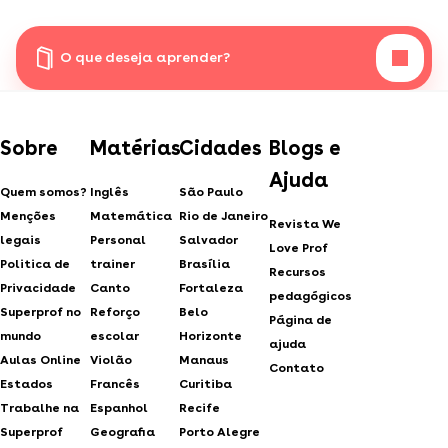
O que deseja aprender?
Sobre
Matérias
Cidades
Blogs e
Ajuda
Quem somos?
Inglês
São Paulo
Menções
Matemática
Rio de Janeiro
Revista We
legais
Personal
Salvador
Love Prof
Politica de
trainer
Brasília
Recursos
Privacidade
Canto
Fortaleza
pedagógicos
Superprof no
Reforço
Belo
Página de
mundo
escolar
Horizonte
ajuda
Aulas Online
Violão
Manaus
Contato
Estados
Francês
Curitiba
Trabalhe na
Espanhol
Recife
Superprof
Geografia
Porto Alegre