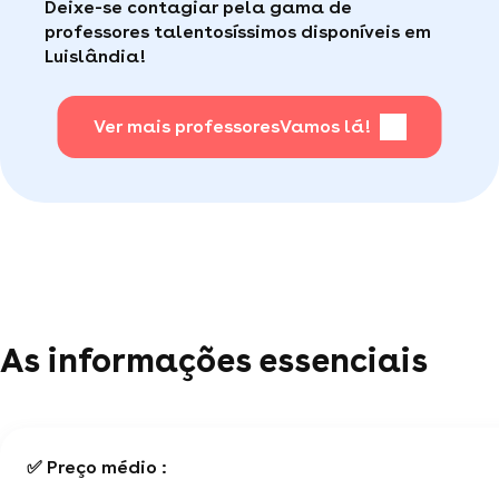
Deixe-se contagiar pela gama de
consumidor de qualidade disponível para te ajudar
Faça sua busca, com apena um clique, é muito
professores talentosíssimos disponíveis em
(por telefone e e-mail, 5J/7).
fácil
.
Luislândia!
Para saber + acesse nossa página de perguntas
mais frequentes
Ver mais professores
.
Vamos lá!
As informações essenciais
✅ Preço médio :