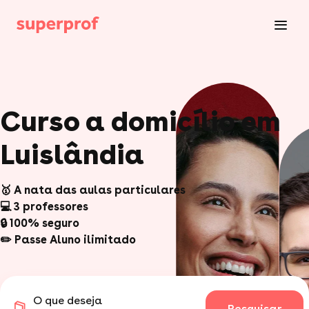
Curso a domicílio em
Luislândia
🥇 A nata das aulas particulares
💻 3 professores
🔒 100% seguro
✏️ Passe Aluno ilimitado
O que deseja
Pesquisar