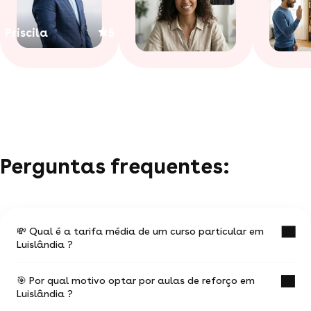
Priscila
5
Perguntas frequentes:
💸 Qual é a tarifa média de um curso particular em
Luislândia ?
🎯 Por qual motivo optar por aulas de reforço em
O valor médio de uma aula particular
Luislândia ?
em Luislândia é de R$ 89.