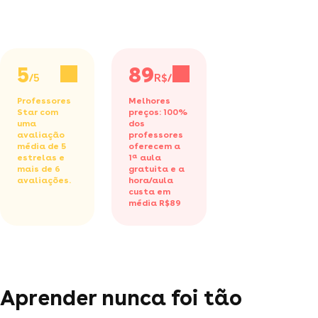
5
89
/5
R$/h
Professores
Melhores
Star com
preços: 100%
uma
dos
avaliação
professores
média de 5
oferecem a
estrelas e
1ª aula
mais de 6
gratuita
e a
avaliações.
hora/aula
custa em
média R$89
Aprender nunca foi tão