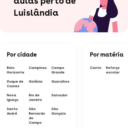
aulas perto de
Luislândia
Por cidade
Por matéria
Belo
Campinas
Campo
Canto
Reforço
Horizonte
Grande
escolar
Duque de
Goiânia
Guarulhos
Caxias
Nova
Rio de
Salvador
Iguaçu
Janeiro
Santo
São
São
André
Bernardo
Gonçalo
do
Campo