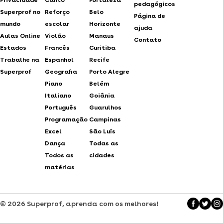
pedagógicos
Superprof no
Reforço
Belo
Página de
mundo
escolar
Horizonte
ajuda
Aulas Online
Violão
Manaus
Contato
Estados
Francês
Curitiba
Trabalhe na
Espanhol
Recife
Superprof
Geografia
Porto Alegre
Piano
Belém
Italiano
Goiânia
Português
Guarulhos
Programação
Campinas
Excel
São Luís
Dança
Todas as
Todos as
cidades
matérias
© 2026 Superprof, aprenda com os melhores!