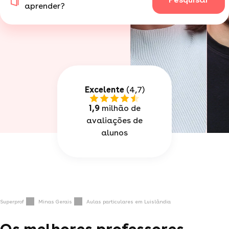
aprender?
Excelente
(4,7)
1,9
milhão de
avaliações de
alunos
Superprof
Minas Gerais
Aulas particulares em Luislândia