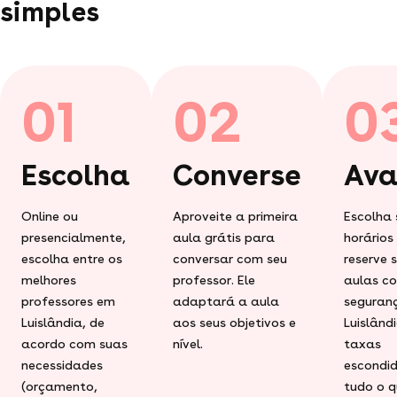
simples
01
02
0
Escolha
Converse
Ava
Online ou
Aproveite a primeira
Escolha 
presencialmente,
aula grátis para
horários
escolha entre os
conversar com seu
reserve 
melhores
professor. Ele
aulas c
professores em
adaptará a aula
seguran
Luislândia, de
aos seus objetivos e
Luislând
acordo com suas
nível.
taxas
necessidades
escondid
(orçamento,
tudo o q