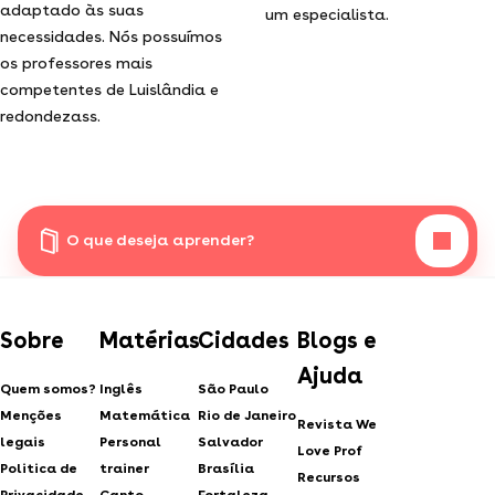
adaptado às suas
um especialista.
necessidades. Nós possuímos
os professores mais
competentes de Luislândia e
redondezass.
O que deseja aprender?
Sobre
Matérias
Cidades
Blogs e
Ajuda
Quem somos?
Inglês
São Paulo
Menções
Matemática
Rio de Janeiro
Revista We
legais
Personal
Salvador
Love Prof
Politica de
trainer
Brasília
Recursos
Privacidade
Canto
Fortaleza