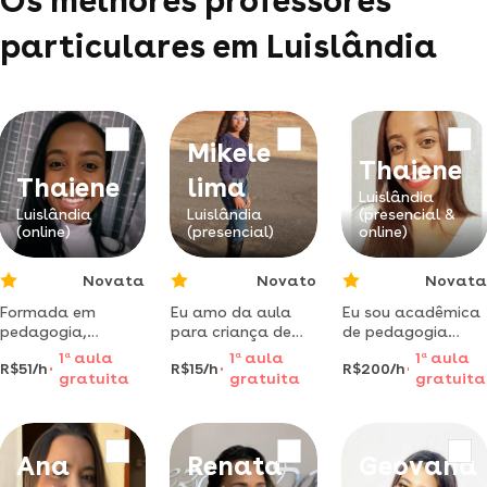
Os melhores professores
particulares em Luislândia
Mikele
Thaiene
Thaiene
lima
Luislândia
Luislândia
Luislândia
(presencial &
(online)
(presencial)
online)
Novata
Novato
Novata
Formada em
Eu amo da aula
Eu sou acadêmica
pedagogia,
para criança de
de pedagogia
habilidades em
música e eu em
estou no último
1
a
aula
1
a
aula
1
a
aula
R$51/h
R$15/h
R$200/h
alfabetização
sino
semestre,
gratuita
gratuita
gratuita
leitura, auxílio de
pretendo atender
atividades p/
as necessidades
casa.
dos meus alunos.
Ana
Renata
Geovana