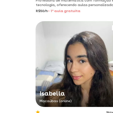
Professora de matemática com formação
tecnologia, oferecendo aulas personalizada
metodologia simples e eficiente, adaptada
R$50/h
1
a
aula gratuita
ritmo de cada aluno.
Isabella
Macaúbas (online)
No