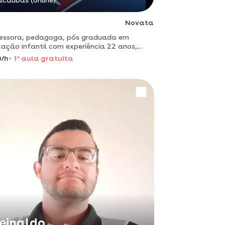
caúbas (online)
Novata
essora, pedagoga, pós graduada em
ação infantil com experiência 22 anos,
minha profissão, alfabetizar é minha
0/h
1
a
aula gratuita
ão, venha conferir meu trabalho.
einaldo