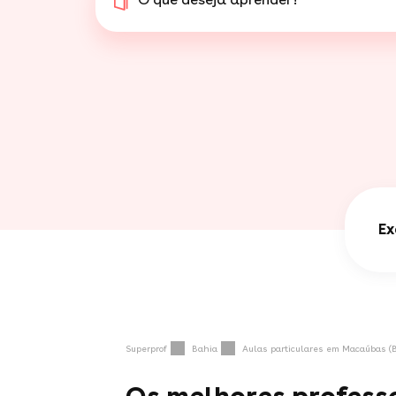
Ex
Superprof
Bahia
Aulas particulares em Macaúbas (