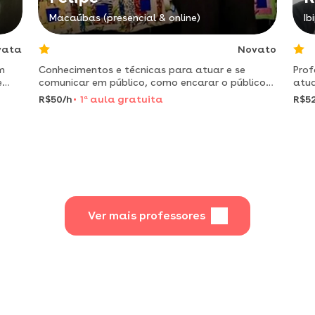
Macaúbas (presencial & online)
Ib
vata
Novato
m
Conhecimentos e técnicas para atuar e se
Prof
e
comunicar em público, como encarar o público ,
atua
,
como olhar para o público e se posicionar no
ao m
R$50/h
1
a
aula gratuita
R$5
palco .
Ver mais professores