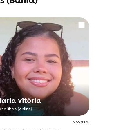
s (Bahia)
aria vitória
caúbas (online)
Novata