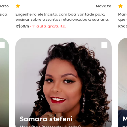
vato
Novato
sica
Engenheiro eletricista com boa vontade para
Mari
ensinar sobre assuntos relacionados a sua aria.
que 
como
R$50/h
1
a
aula gratuita
R$6
natu
Samara stefeni
M