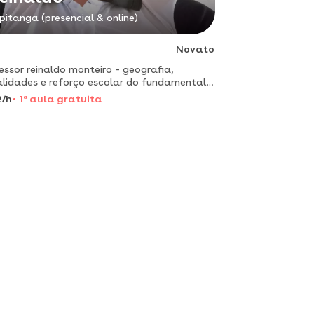
ipitanga (presencial & online)
Novato
essor reinaldo monteiro – geografia,
lidades e reforço escolar do fundamental
édio e enem.
2/h
1
a
aula gratuita