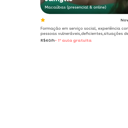
Macaúbas (presencial & online)
No
Formação em serviço social, experiência co
pessoas vulneráveis,deficientes,situações d
ruas. matérias que ensino no reforço escolar
R$40/h
1
a
aula gratuita
português e matemática