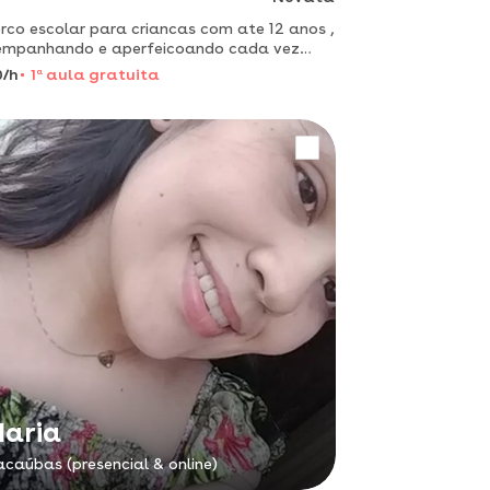
rco escolar para criancas com ate 12 anos ,
empanhando e aperfeicoando cada vez
 para ajuda no melhor aprendizado para
0/h
1
a
aula gratuita
criança
aria
caúbas (presencial & online)