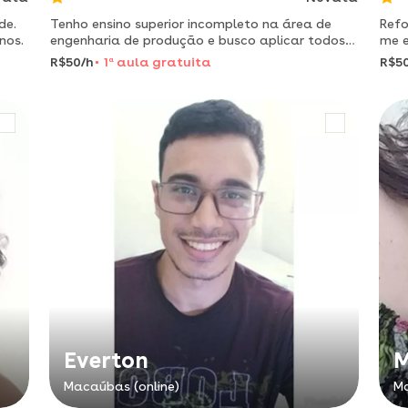
de.
Tenho ensino superior incompleto na área de
Refo
nos.
engenharia de produção e busco aplicar todos
me 
os meus conhecimentos adquiridos até aqui
mais
R$50/h
1
a
aula gratuita
R$5
como forma de auxílio para
sua 
crianças/adolescentes que busca melhorar a
Everton
M
Macaúbas (online)
Ma