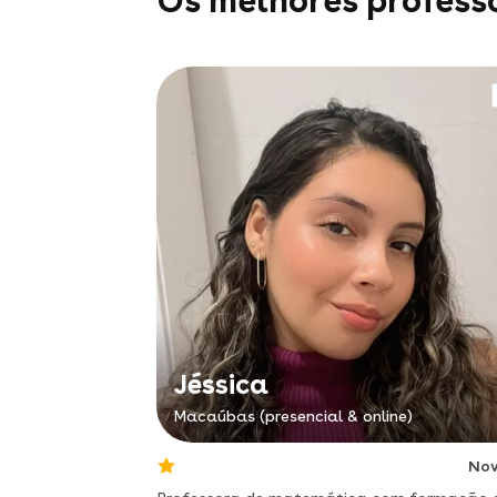
Os melhores profess
Jéssica
Macaúbas (presencial & online)
No