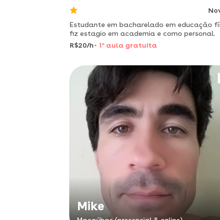
No
Estudante em bacharelado em educação fí
fiz estagio em academia e como personal.
R$20/h
1
a
aula gratuita
Mike