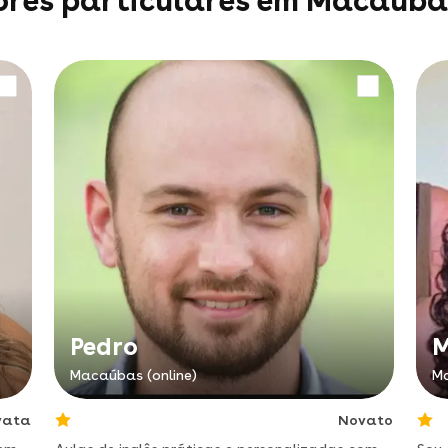
ores particulares em Macaúba
Pedro
M
Macaúbas (online)
Ma
vata
Novato