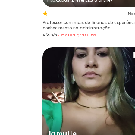
Macaúbas (presencial & online)
No
Professor com mais de 15 anos de experiênci
conhecimento na administração.
R$50/h
1
a
aula gratuita
Jamylle