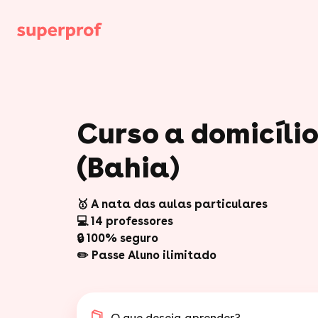
Curso a domicíl
(Bahia)
🥇 A nata das aulas particulares
💻 14 professores
🔒 100% seguro
✏️ Passe Aluno ilimitado
O que deseja aprender?