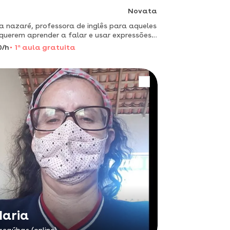
Novata
a nazaré, professora de inglês para aqueles
querem aprender a falar e usar expressões
( linguagem corporal, pronunciar com
0/h
1
a
aula gratuita
ralidade.)
aria