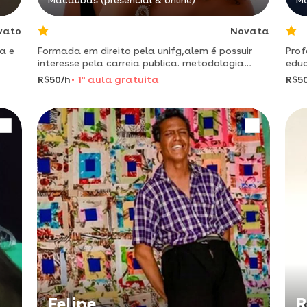
Macaúbas (presencial & online)
Ma
vato
Novata
a e
Formada em direito pela unifg,alem é possuir
Prof
interesse pela carreia publica. metodologia
educ
didática, com base nas leis regentes.
amo 
R$50/h
1
a
aula gratuita
R$5
paix
Felipe
R