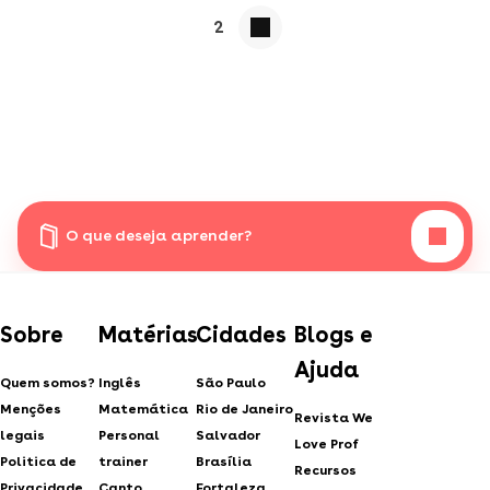
2
O que deseja aprender?
Sobre
Matérias
Cidades
Blogs e
Ajuda
Quem somos?
Inglês
São Paulo
Menções
Matemática
Rio de Janeiro
Revista We
legais
Personal
Salvador
Love Prof
Politica de
trainer
Brasília
Recursos
Privacidade
Canto
Fortaleza