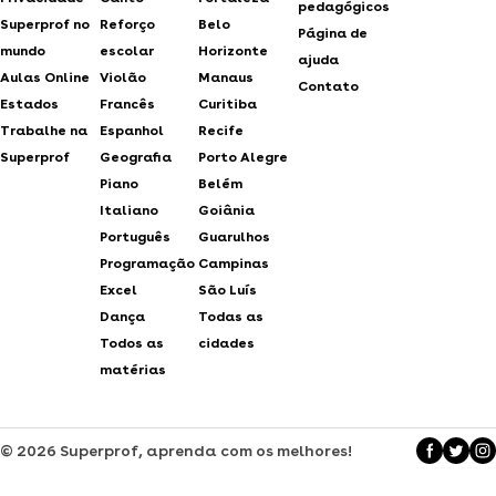
pedagógicos
Superprof no
Reforço
Belo
Página de
mundo
escolar
Horizonte
ajuda
Aulas Online
Violão
Manaus
Contato
Estados
Francês
Curitiba
Trabalhe na
Espanhol
Recife
Superprof
Geografia
Porto Alegre
Piano
Belém
Italiano
Goiânia
Português
Guarulhos
Programação
Campinas
Excel
São Luís
Dança
Todas as
Todos as
cidades
matérias
© 2026 Superprof, aprenda com os melhores!