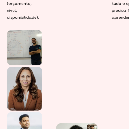
(orçamento,
tudo o q
nível,
precisa 
disponibilidade).
aprender