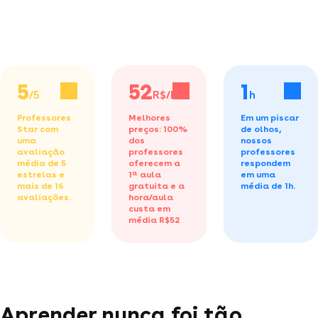
5
52
1
/5
R$/h
h
Professores
Melhores
Em um piscar
Star com
preços: 100%
de olhos,
uma
dos
nossos
avaliação
professores
professores
média de 5
oferecem a
respondem
estrelas e
1ª aula
em uma
mais de 16
gratuita
e a
média de 1h.
avaliações.
hora/aula
custa em
média R$52
Aprender nunca foi tão