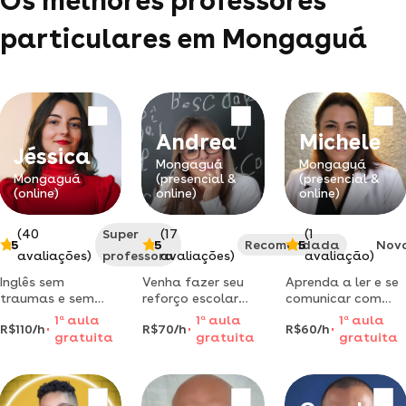
Os melhores professores
particulares em Mongaguá
Andrea
Michele
Jéssica
Mongaguá
Mongaguá
Mongaguá
(presencial &
(presencial &
(online)
online)
online)
(40
Super
(17
(1
5
5
Recomendada
5
Nov
avaliações)
professora
avaliações)
avaliação)
Inglês sem
Venha fazer seu
Aprenda a ler e se
traumas e sem
reforço escolar
comunicar com
complicação! -
comigo! aqui você
excelência!
1
a
aula
1
a
aula
1
a
aula
R$110/h
R$70/h
R$60/h
aulas online
consegue aprender
aumente suas
gratuita
gratuita
gratuita
focadas em
através da
notas. conquiste
conversação,
construção.
seu futuro.
séries e vida real.
professor(a)
particular: aulas