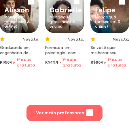
focadas em
desenvolvimento
Alisson
Gabrielle
Felipe
real da fluência.
Mongaguá
Mongaguá
Mongaguá
(presencial &
(presencial &
(presencial &
online)
online)
online)
Novato
Novata
Novata
Graduando em
Formada em
Se você quer
engenharia de
psicologia, com
melhorar seu
controle e
segunda
condicionamento
1
a
aula
1
a
aula
1
a
aula
R$50/h
R$49/h
R$80/h
automação no
graduação em
físico, ganhar
gratuita
gratuita
gratuita
instituto federal
pedagogia, possuo
massa muscular
de são paulo
experiências
ou simplesmente .
pedagógicas e
clínicas, unindo o
ensino com as
relações
emocionais e
comportamentais.
Ver mais professores