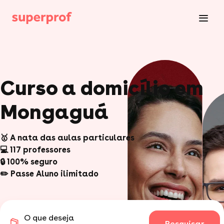
Curso a domicílio em
Mongaguá
🥇 A nata das aulas particulares
💻 117 professores
🔒 100% seguro
✏️ Passe Aluno ilimitado
O que deseja
Pesquisar