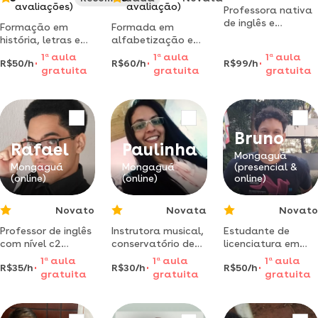
avaliações)
avaliação)
Professora nativa
de inglês e
Formação em
Formada em
português, ex-cna,
história, letras e
alfabetização e
oferece aulas
pedagogia.pós
letramento,
1
a
aula
1
a
aula
1
a
aula
online
R$50/h
R$60/h
R$99/h
graduada em
pedagogia e
gratuita
gratuita
gratuita
personalizadas
atendimento
letras, aulas de
para profissionais,
educacional
reforço e aulas de
fluência,
especializado e
língua portuguesa.
apresentações e
psicopedagogia.
exames
Bruno
Rafael
Paulinha
Mongaguá
Mongaguá
Mongaguá
(presencial &
(online)
(online)
online)
Novato
Novata
Novato
Professor de inglês
Instrutora musical,
Estudante de
com nível c2
conservatório de
licenciatura em
certificado (efset)
piano erudito,
matemática.
1
a
aula
1
a
aula
1
a
aula
R$35/h
R$30/h
R$50/h
e experiência
flauta , sou
aulas para ensino
gratuita
gratuita
gratuita
acadêmica em
organista e
fundamental e
universidade
instrutora ccb
médio com
americana. aulas
didática clara!