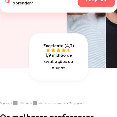
aprender?
Excelente
(4,7)
1,9
milhão de
avaliações de
alunos
Superprof
São Paulo
Aulas particulares em Mongaguá