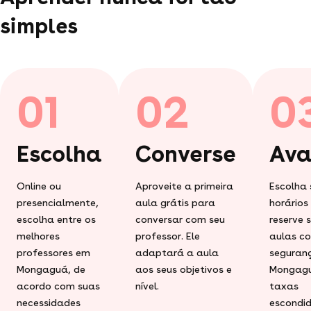
simples
01
02
0
Escolha
Converse
Ava
Online ou
Aproveite a primeira
Escolha 
presencialmente,
aula grátis para
horários
escolha entre os
conversar com seu
reserve 
melhores
professor. Ele
aulas c
professores em
adaptará a aula
seguran
Mongaguá, de
aos seus objetivos e
Mongagu
acordo com suas
nível.
taxas
necessidades
escondid