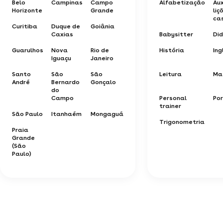
Belo
Campinas
Campo
Alfabetização
Aux
Horizonte
Grande
liç
ca
Curitiba
Duque de
Goiânia
Caxias
Babysitter
Di
Guarulhos
Nova
Rio de
História
Ing
Iguaçu
Janeiro
Santo
São
São
Leitura
Ma
André
Bernardo
Gonçalo
do
Campo
Personal
Po
trainer
São Paulo
Itanhaém
Mongaguá
Trigonometria
Praia
Grande
(São
Paulo)