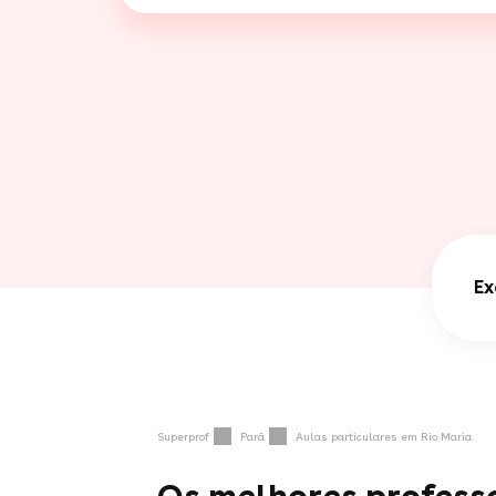
Ex
Superprof
Pará
Aulas particulares em Rio Maria