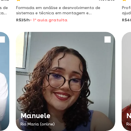
s de
Formada em análise e desnvolvimento de
Prof
ta
sistemas e técnica em montagem e
ajud
manutenção de computadores. autodidata em
vilsa. ao concluir a graduação em p
R$35/h
1
a
aula gratuita
R$4
excel, word, todo o pacote office.
deci
Manuele
N
Rio Maria (online)
Ri