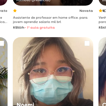
Formoso (presencial)
Bu
vato
Novata
5
(
de
Assistente de professor em home office. para
Venh
ica,
jovem aprendiz salario mil brl
para
ila
R$50/h
1
a
aula gratuita
R$4
Noemi
C