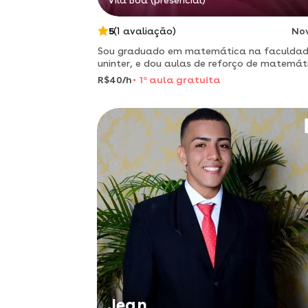
Vila Boa (presencial)
5
(1 avaliação)
No
Sou graduado em matemática na faculda
uninter, e dou aulas de reforço de matemát
no ensino fundamental e médio na cidade, v
R$40/h
1
a
aula gratuita
boa-go.
Jean