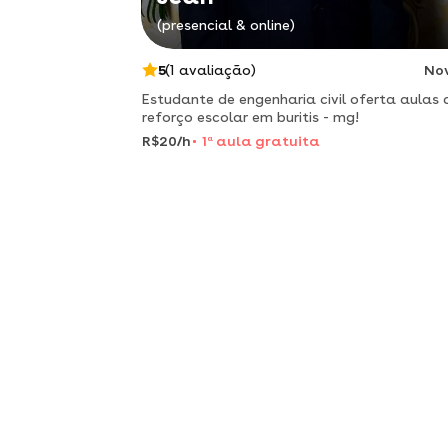
(presencial & online)
5
(1 avaliação)
No
Estudante de engenharia civil oferta aulas 
reforço escolar em buritis - mg!
R$20/h
1
a
aula gratuita