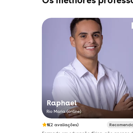
Os melhores profess
Raphael
Rio Maria (online)
5
(2 avaliações)
Recomend