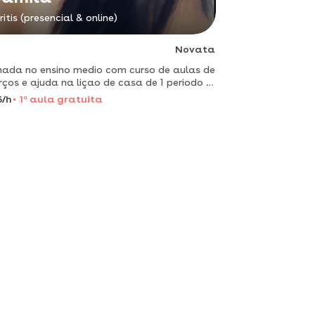
ritis (presencial & online)
Novata
ada no ensino medio com curso de aulas de
rços e ajuda na liçao de casa de 1 periodo a
rie do ensino fundamental.
5/h
1
a
aula gratuita