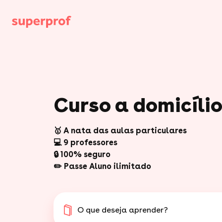
Curso a domicíli
🥇 A nata das aulas particulares
💻 9 professores
🔒 100% seguro
✏️ Passe Aluno ilimitado
O que deseja aprender?