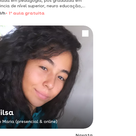
mada em pedagogia, pós graduada em
ncia de nível superior, neuro educação,
opsicopedagogia, graduanda em artes
0/h
1
a
aula gratuita
ticas.
ilsa
o Maria (presencial & online)
Novata