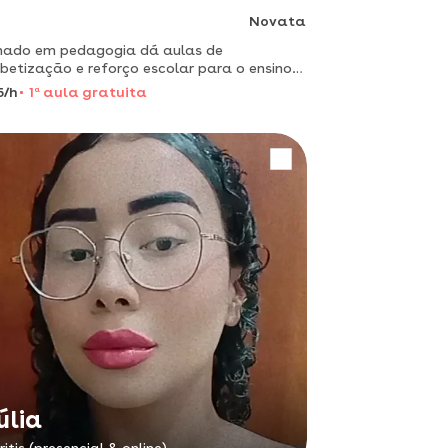
Novata
mado em pedagogia dá aulas de
betização e reforço escolar para o ensino
amental 1.
5/h
1
a
aula gratuita
úlia