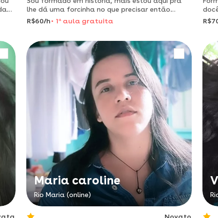
dou
Sou formado em história, mais estou aqui pra
For
da
lhe dá uma forcinha no que precisar então
docê
venha já aprende um pouco mais comigo
neur
R$60/h
1
a
aula gratuita
R$7
plás
Maria caroline
V
Rio Maria (online)
Ri
vata
Novato