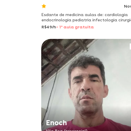
No
Esdante de medicina aulas de: cardiologia
endocrinologia pediatria infectologia cirurg
trauma
R$49/h
1
a
aula gratuita
Enoch