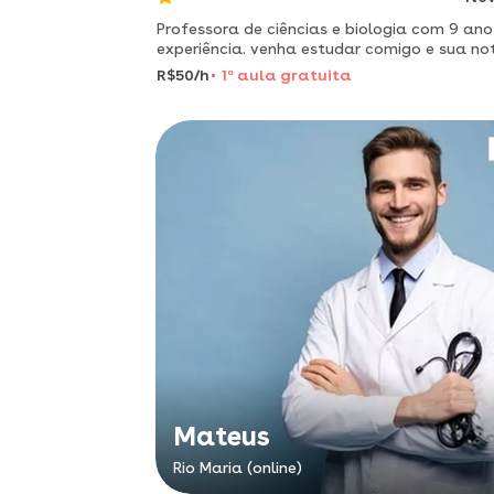
Professora de ciências e biologia com 9 ano
experiência. venha estudar comigo e sua no
será 10,0¹
R$50/h
1
a
aula gratuita
Mateus
Rio Maria (online)