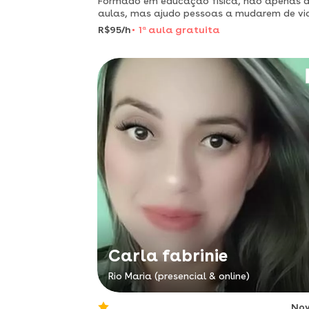
Formado em educação física, não apenas 
aulas, mas ajudo pessoas a mudarem de vi
através do movimento !
R$95/h
1
a
aula gratuita
Carla fabrinie
Rio Maria (presencial & online)
No