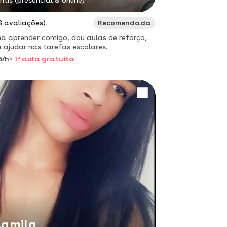
ritis (presencial & online)
3 avaliações)
Recomendada
a aprender comigo, dou aulas de reforço,
 ajudar nas tarefas escolares.
5/h
1
a
aula gratuita
amila