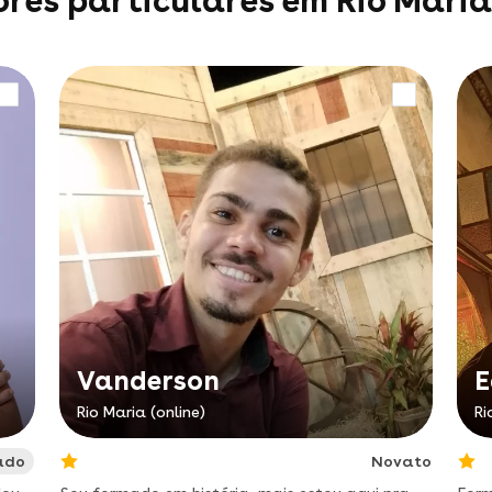
ores particulares em Rio Maria
Vanderson
E
Rio Maria (online)
Ri
ado
Novato