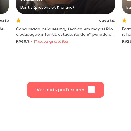
Buritis (presencial & online)
Bu
vato
Novata
de
Concursada pela seemg, tecnica em magistério
Form
e educação infantil, estudante do 5° periodo de
refo
pedagogia pela ifnmg. otima prática com
5 se
R$60/h
1
a
aula gratuita
R$2
crianças e adolescentes, com resultados
garantidos.
Ver mais professores