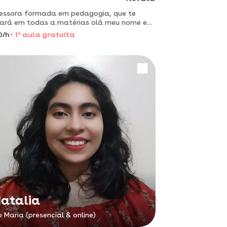
essora formada em pedagogia, que te
ará em todas a matérias olá meu nome e
edagogia,
0/h
1
a
aula gratuita
di
atalia
o Maria (presencial & online)