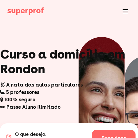
Curso a domicílio em
Rondon
🥇 A nata das aulas particulares
💻 5 professores
🔒 100% seguro
✏️ Passe Aluno ilimitado
O que deseja
Pesquisar