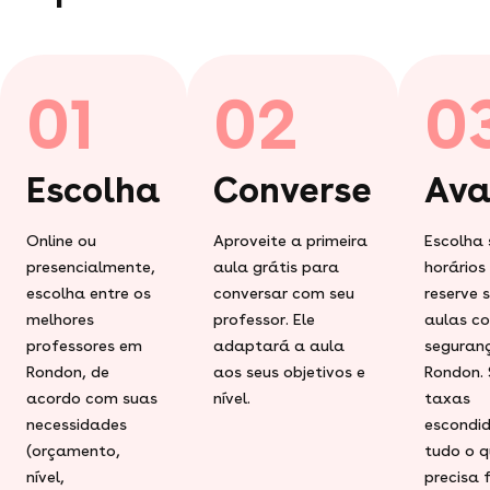
01
02
0
Escolha
Converse
Ava
Online ou
Aproveite a primeira
Escolha 
presencialmente,
aula grátis para
horários
escolha entre os
conversar com seu
reserve 
melhores
professor. Ele
aulas c
professores em
adaptará a aula
seguran
Rondon, de
aos seus objetivos e
Rondon.
acordo com suas
nível.
taxas
necessidades
escondid
(orçamento,
tudo o q
nível,
precisa 