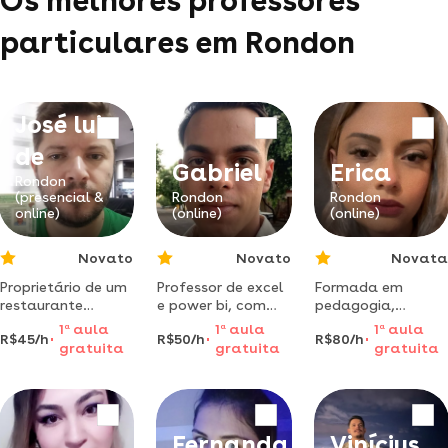
Os melhores professores
particulares em Rondon
José luiz
de
Gabriel
Erica
Rondon
(presencial &
Rondon
Rondon
online)
(online)
(online)
Novato
Novato
Novata
Proprietário de um
Professor de excel
Formada em
restaurante
e power bi, com
pedagogia,
delivery durante 4
aulas práticas e
especialista em
1
a
aula
1
a
aula
1
a
aula
R$45/h
R$50/h
R$80/h
anos, tenho
personalizadas,
neuropsicopedagog
gratuita
gratuita
gratuita
grande experiência
focadas em
psicopedagogia
no fator
resultados,
clínica,
praticidade,
relatórios e uso
institucional e
trazendo receitas
real no dia a dia.
hospitalar, artes
incríveis com
visuais e cursando
Fernanda
Vinícius