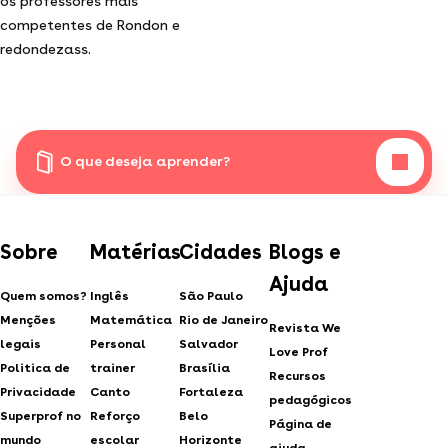
os professores mais
competentes de Rondon e
redondezass.
O que deseja aprender?
Sobre
Matérias
Cidades
Blogs e
Ajuda
Quem somos?
Inglês
São Paulo
Menções
Matemática
Rio de Janeiro
Revista We
legais
Personal
Salvador
Love Prof
Politica de
trainer
Brasília
Recursos
Privacidade
Canto
Fortaleza
pedagógicos
Superprof no
Reforço
Belo
Página de
mundo
escolar
Horizonte
ajuda