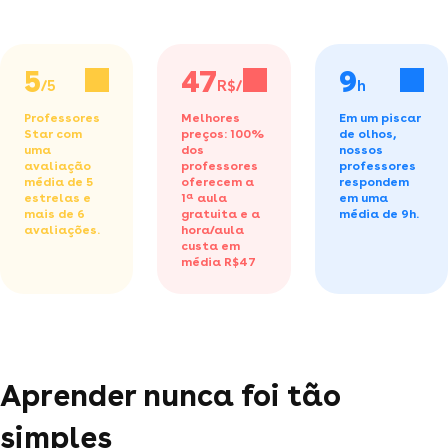
5
47
9
/5
R$/h
h
Professores
Melhores
Em um piscar
Star com
preços: 100%
de olhos,
uma
dos
nossos
avaliação
professores
professores
média de 5
oferecem a
respondem
estrelas e
1ª aula
em uma
mais de 6
gratuita
e a
média de 9h.
avaliações.
hora/aula
custa em
média R$47
Aprender nunca foi tão
simples