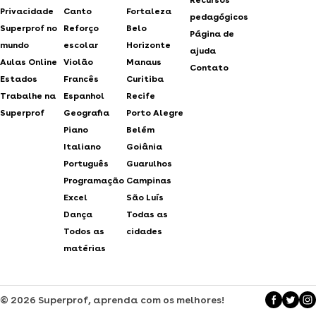
Privacidade
Canto
Fortaleza
pedagógicos
Superprof no
Reforço
Belo
Página de
mundo
escolar
Horizonte
ajuda
Aulas Online
Violão
Manaus
Contato
Estados
Francês
Curitiba
Trabalhe na
Espanhol
Recife
Superprof
Geografia
Porto Alegre
Piano
Belém
Italiano
Goiânia
Português
Guarulhos
Programação
Campinas
Excel
São Luís
Dança
Todas as
Todos as
cidades
matérias
© 2026 Superprof, aprenda com os melhores!