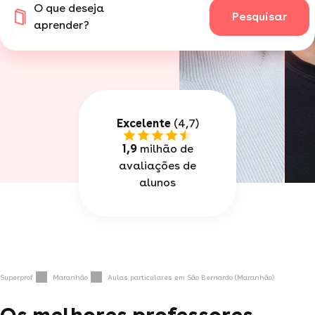
O que deseja
Pesquisar
aprender?
Excelente
(4,7)
1,9
milhão de
avaliações de
alunos
Superprof
Maranhão
Aulas particulares em São Bernardo (Maranhão)