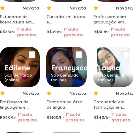
Novata
Novata
Novata
Estudante de
Cursada em letras
Professora com
licenciatura em
e
graduação em
ciências naturais-
códigos,estuando
linguagens e
1
a
aula
1
a
aula
1
a
aula
R$35/h
R$39/h
R$50/h
química, 4 período
no momento
códigos - língua
gratuita
gratuita
gratuita
pretendo me
dando aulas
portuguesa -
esforçar ao
particulares para
ufma, atualmente
máximo para
crianças e
cursando
ajudar.
adolescentes.
especialização em
informáticana na
educação - ifma
Edilene
Francysca
Layna
São Bernardo
São Bernardo
São Bernardo
(online)
(online)
(online)
Novata
Novata
Novata
Professora de
Formada na área
Graduanda em
linguagens e
de língua
formação em
códigos ensina
portuguesa dou
ciências naturais-
1
a
aula
1
a
aula
1
a
aula
R$40/h
R$100/h
R$40/h
português para
aulas de
química pela
gratuita
gratuita
gratuita
ensino médio e
gramática e
universidade
fundamental
literatura
federal do