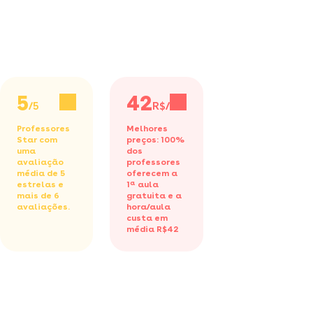
5
42
/5
R$/h
Professores
Melhores
Star com
preços: 100%
uma
dos
avaliação
professores
média de 5
oferecem a
estrelas e
1ª aula
mais de 6
gratuita
e a
avaliações.
hora/aula
custa em
média R$42