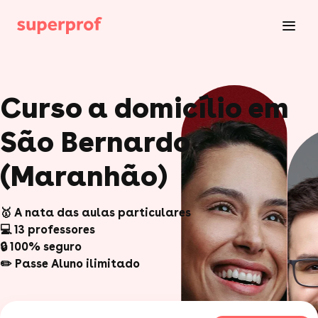
Curso a domicílio em
São Bernardo
(Maranhão)
🥇 A nata das aulas particulares
💻 13 professores
🔒 100% seguro
✏️ Passe Aluno ilimitado