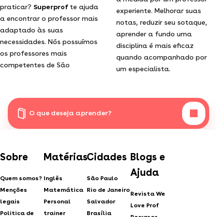
praticar?
Superprof
te ajuda
experiente. Melhorar suas
a encontrar o professor mais
notas, reduzir seu sotaque,
adaptado às suas
aprender a fundo uma
necessidades. Nós possuímos
disciplina é mais eficaz
os professores mais
quando acompanhado por
competentes de São
um especialista.
O que deseja aprender?
Sobre
Matérias
Cidades
Blogs e
Ajuda
Quem somos?
Inglês
São Paulo
Menções
Matemática
Rio de Janeiro
Revista We
legais
Personal
Salvador
Love Prof
Politica de
trainer
Brasília
Recursos