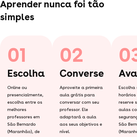
Aprender nunca foi tão
simples
01
02
0
Escolha
Converse
Ava
Online ou
Aproveite a primeira
Escolha 
presencialmente,
aula grátis para
horários
escolha entre os
conversar com seu
reserve 
melhores
professor. Ele
aulas c
professores em
adaptará a aula
seguran
São Bernardo
aos seus objetivos e
São Ber
(Maranhão), de
nível.
(Maranh