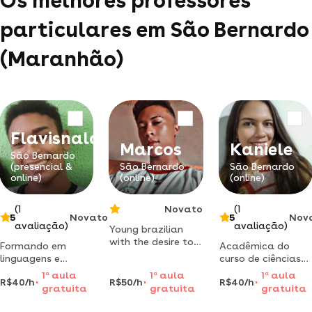
Os melhores professores
particulares em São Bernardo
(Maranhão)
Flavisnaldo
Marcos
Kaniele
São Bernardo
(presencial &
São Bernardo
São Bernardo
online)
(online)
(online)
(1
Novato
(1
5
Novato
5
Nov
avaliação)
avaliação)
Young brazilian
with the desire to
Formando em
Acadêmica do
facilitate learning
linguagens e
curso de ciências
with our foreign
códigos língua
humanas/sociologi
1
a
aula
1
a
aula
1
a
aula
friends!
R$40/h
R$50/h
R$40/h
portuguêsa, pela
com habilitação
gratuita
gratuita
gratuita
universidade
em geografia,
federal do
história e filosofia.