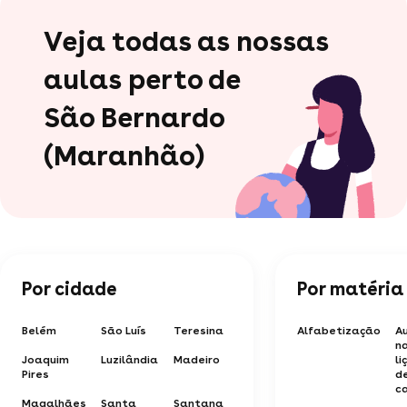
Veja todas as nossas
aulas perto de
São Bernardo
(Maranhão)
Por cidade
Por matéria
Belém
São Luís
Teresina
Alfabetização
Au
n
Joaquim
Luzilândia
Madeiro
li
Pires
d
c
Magalhães
Santa
Santana