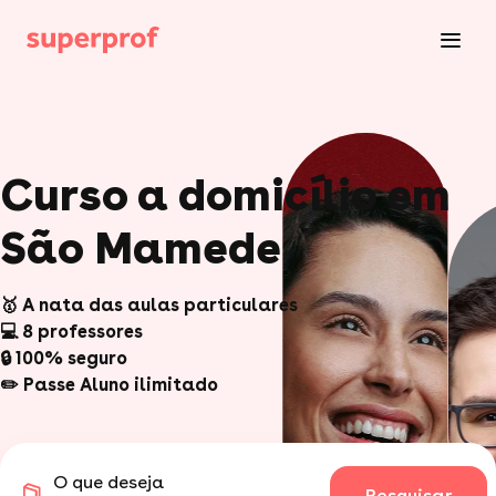
Curso a domicílio em
São Mamede
🥇 A nata das aulas particulares
💻 8 professores
🔒 100% seguro
✏️ Passe Aluno ilimitado
O que deseja
Pesquisar