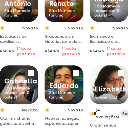
especialização em
Antônio
Renato
metodologiado
São Mamede
São Mamede
São Mamede
(presencial &
ensino de língua
(online)
(online)
online)
portuguesa e
matemática
Novato
Novato
Novato
Estudante de
Graduando em
Biomédico e
análise e
história, amo dar
licenciado em
desenvolvimento
aula experiente em
biologia. 10 anos
1
a
aula
1
a
aula
1
a
aula
R$60/h
R$40/h
R$45/h
de sistemas pela
sala de aula, e
no campo
gratuita
gratuita
gratuita
unifip campus
amo oque faço.
educacional.
patos-pb, com
metodologia
técnico em
simples e
informática pelo
aprendizagem
instituto federal
ativa. venha
Gabriella
da paraíba - ifpb
conhecer
Eduardo
Elizabeth
campus patos.
São Mamede
(presencial &
São Mamede
foco em ensinar de
online)
(online)
(presencial)
uma forma mais
de a
Novata
Novato
(4
5
Re
avaliações)
Olá, me chamo
Fluente na língua
gabriella e venha
espanhola, aprendi
Organize sua