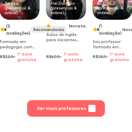
significativa.
Tereza
Frei Damião
Patos
(presencial &
(presencial &
(presencial &
atualmente
online)
online)
online)
trabalha na área
administrativ
(2
Novata
(1
5
Recomendada
5
Nov
avaliações)
avaliação)
Aulas de inglês
para iniciantes
Formada em
Sou professor
aulas presenciais e
pedagogia com
formado em
online learning
experiência de
ciências biológicas
1
a
aula
1
a
aula
1
a
aula
step by step!
R$20/h
R$60/h
R$38/h
quase 10 anos,
pela ufcg
gratuita
gratuita
gratuita
marque sua aula!
ensino reforço da
(universidade
pré escola ao 5°
federal de
ano
campina grande) e
atuo com aulas
particulares para
estudantes do
ensino
fundamental,
médio e pré-
Ver mais professores
vestibular