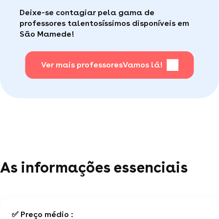
aulas, a Superprof possui um serviço ao
Faça sua busca, com apena um clique, é muito
Deixe-se contagiar pela gama de
consumidor de qualidade disponível para te ajudar
fácil
.
professores talentosíssimos disponíveis em
(por telefone e e-mail, 5J/7).
São Mamede!
Para saber + acesse nossa página de perguntas
mais frequentes
Ver mais professores
.
Vamos lá!
As informações essenciais
✅ Preço médio :