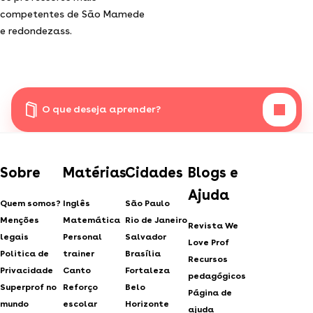
competentes de São Mamede
e redondezass.
O que deseja aprender?
Sobre
Matérias
Cidades
Blogs e
Ajuda
Quem somos?
Inglês
São Paulo
Menções
Matemática
Rio de Janeiro
Revista We
legais
Personal
Salvador
Love Prof
Politica de
trainer
Brasília
Recursos
Privacidade
Canto
Fortaleza
pedagógicos
Superprof no
Reforço
Belo
Página de
mundo
escolar
Horizonte
ajuda