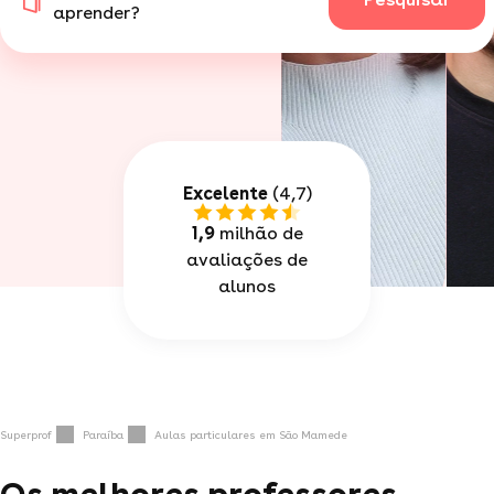
aprender?
Excelente
(4,7)
1,9
milhão de
avaliações de
alunos
Superprof
Paraíba
Aulas particulares em São Mamede