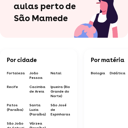
aulas perto de
São Mamede
Por cidade
Por matéria
Fortaleza
João
Natal
Biologia
Didática
Pessoa
Recife
Cacimba
Ipueira (Rio
de Areia
Grande do
Norte)
Patos
Santa
São José
(Paraíba)
Luzia
de
(Paraíba)
Espinharas
São João
Várzea
do Sabugi
(Paraíba)