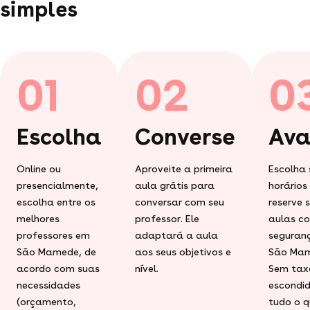
simples
01
02
0
Escolha
Converse
Ava
Online ou
Aproveite a primeira
Escolha 
presencialmente,
aula grátis para
horários
escolha entre os
conversar com seu
reserve 
melhores
professor. Ele
aulas c
professores em
adaptará a aula
seguran
São Mamede, de
aos seus objetivos e
São Mam
acordo com suas
nível.
Sem tax
necessidades
escondid
(orçamento,
tudo o q