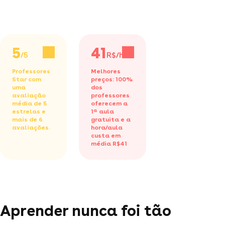
5
41
/5
R$/h
Professores
Melhores
Star com
preços: 100%
uma
dos
avaliação
professores
média de 5
oferecem a
estrelas e
1ª aula
mais de 6
gratuita
e a
avaliações.
hora/aula
custa em
média R$41
Aprender nunca foi tão