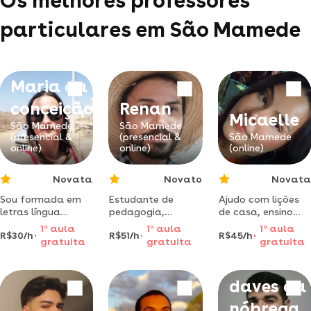
Os melhores professores
particulares em São Mamede
Maria da
conceição
Renan
Micaelle
São Mamede
São Mamede
(presencial &
(presencial &
São Mamede
online)
online)
(online)
Novata
Novato
Novata
Sou formada em
Estudante de
Ajudo com lições
letras língua
pedagogia,
de casa, ensino
portuguesa/geografia
cursando
métodos eficazes
1
a
aula
1
a
aula
1
a
aula
R$30/h
R$51/h
R$45/h
e concluindo
especialização na
para fixar melhor
gratuita
gratuita
gratuita
pedagogia. sou
área, com muita
conteúdos e para
Francisco
psicopedagoga
paciência e
melhorar a
clínica e
empatia.
concentração
daves da
institucional e
cursando
nóbrega