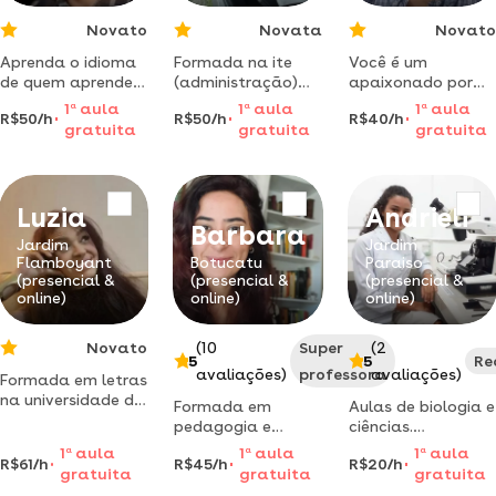
videoaulas
Novato
Novata
Novato
Aprenda o idioma
Formada na ite
Você é um
de quem aprendeu
(administração)
apaixonado por
na prática
superior completo
animais, mas está
1
a
aula
1
a
aula
1
a
aula
R$50/h
R$50/h
R$40/h
morando na
ensino
encontrando
gratuita
gratuita
gratuita
europa possuo
personalizado e
dificuldades nas
experiencia
cuidados infantis
disciplinas? estou
internacional por
professora |
aqui para ajudar!
ter morado na
babysitter.
Luzia
Andrieli
espanha e irlanda,
Barbara
aprendi os
Jardim
Jardim
respectivos
Flamboyant
Botucatu
Paraiso
(presencial &
(presencial &
(presencial &
online)
online)
online)
Novato
(10
Super
(2
5
5
Re
avaliações)
professora
avaliações)
Formada em letras
na universidade de
Formada em
Aulas de biologia e
são paulo, com
pedagogia e
ciências.
mestrado em
mestre em
cronograma de
1
a
aula
1
a
aula
1
a
aula
literatura
R$61/h
R$45/h
R$20/h
educação pela
estudos e
gratuita
gratuita
gratuita
comparada,
unifesp. sou
estratégias de