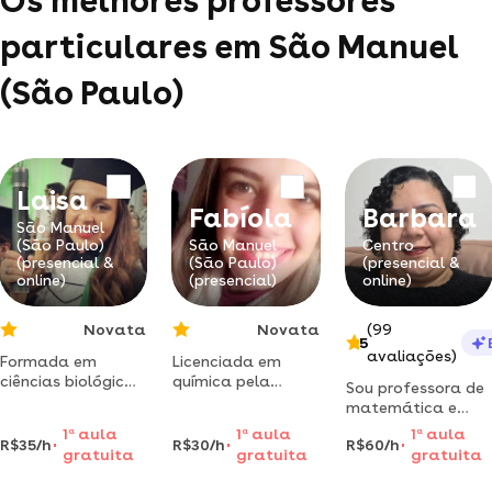
Os melhores professores
particulares em São Manuel
(São Paulo)
Laisa
Fabíola
Barbara
São Manuel
(São Paulo)
São Manuel
Centro
(presencial &
(São Paulo)
(presencial &
online)
(presencial)
online)
Novata
Novata
(99
5
avaliações)
Formada em
Licenciada em
ciências biológicas
química pela
Sou professora de
pela unesp
unesp. ofereço
matemática e
(botucatu),
aulas de
engenheira civil,
1
a
aula
1
a
aula
1
a
aula
leciona em
matemática,
R$35/h
R$30/h
R$60/h
tenho
gratuita
gratuita
gratuita
ciências e biologia
química e física.
Marcela
especialização em
reforço escolar,