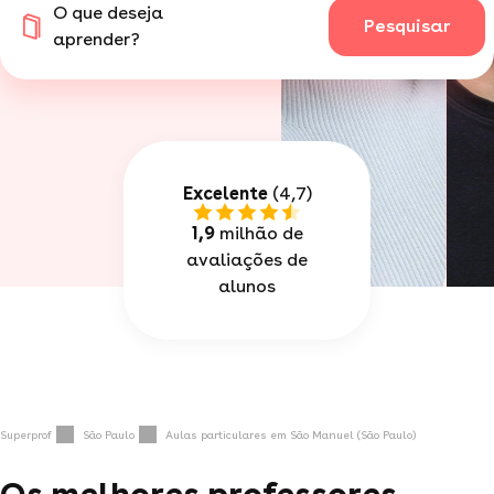
O que deseja
Pesquisar
aprender?
Excelente
(4,7)
1,9
milhão de
avaliações de
alunos
Superprof
São Paulo
Aulas particulares em São Manuel (São Paulo)