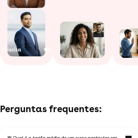
Priscila
5
Perguntas frequentes:
💸 Qual é a tarifa média de um curso particular em