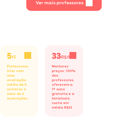
Ver mais professores
5
33
/5
R$/h
Professores
Melhores
Star com
preços: 100%
uma
dos
avaliação
professores
média de 5
oferecem a
estrelas e
1ª aula
mais de 6
gratuita
e a
avaliações.
hora/aula
custa em
média R$33