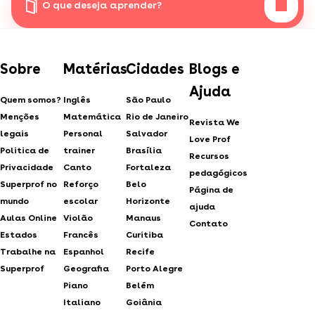
O que deseja aprender?
Sobre
Matérias
Cidades
Blogs e
Ajuda
Quem somos?
Inglês
São Paulo
Menções
Matemática
Rio de Janeiro
Revista We
legais
Personal
Salvador
Love Prof
Politica de
trainer
Brasília
Recursos
Privacidade
Canto
Fortaleza
pedagógicos
Superprof no
Reforço
Belo
Página de
mundo
escolar
Horizonte
ajuda
Aulas Online
Violão
Manaus
Contato
Estados
Francês
Curitiba
Trabalhe na
Espanhol
Recife
Superprof
Geografia
Porto Alegre
Piano
Belém
Italiano
Goiânia