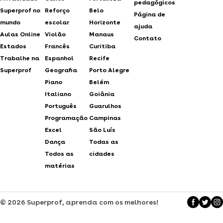
pedagógicos
Superprof no
Reforço
Belo
Página de
mundo
escolar
Horizonte
ajuda
Aulas Online
Violão
Manaus
Contato
Estados
Francês
Curitiba
Trabalhe na
Espanhol
Recife
Superprof
Geografia
Porto Alegre
Piano
Belém
Italiano
Goiânia
Português
Guarulhos
Programação
Campinas
Excel
São Luís
Dança
Todas as
Todos as
cidades
matérias
© 2026 Superprof, aprenda com os melhores!