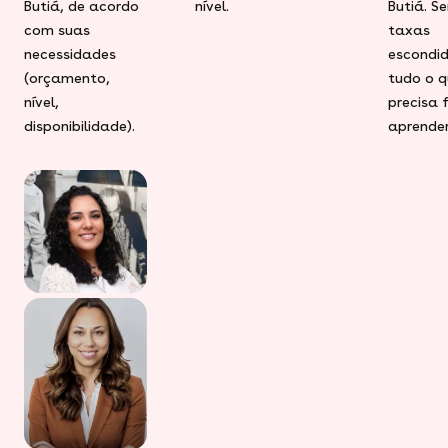
Butiá, de acordo
nível.
Butiá. S
com suas
taxas
necessidades
escondid
(orçamento,
tudo o q
nível,
precisa 
disponibilidade).
aprender