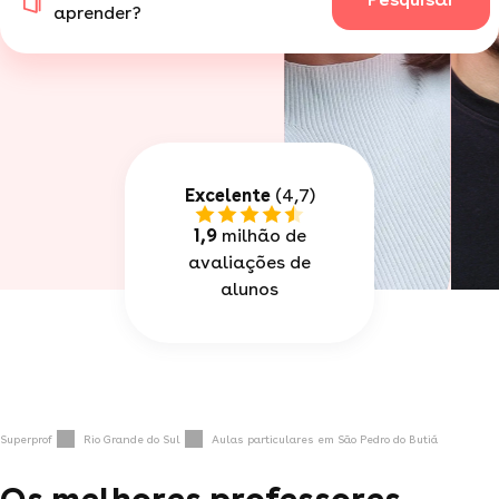
aprender?
Excelente
(4,7)
1,9
milhão de
avaliações de
alunos
Superprof
Rio Grande do Sul
Aulas particulares em São Pedro do Butiá