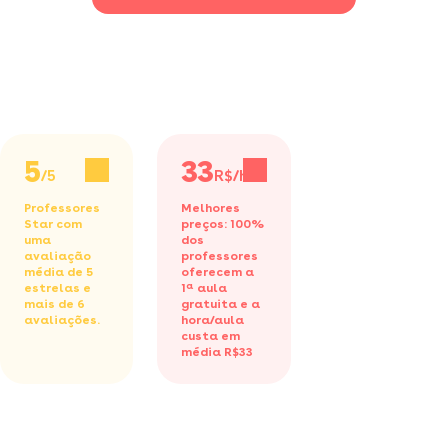
5
33
/5
R$/h
Professores
Melhores
Star com
preços: 100%
uma
dos
avaliação
professores
média de 5
oferecem a
estrelas e
1ª aula
mais de 6
gratuita
e a
avaliações.
hora/aula
custa em
média R$33