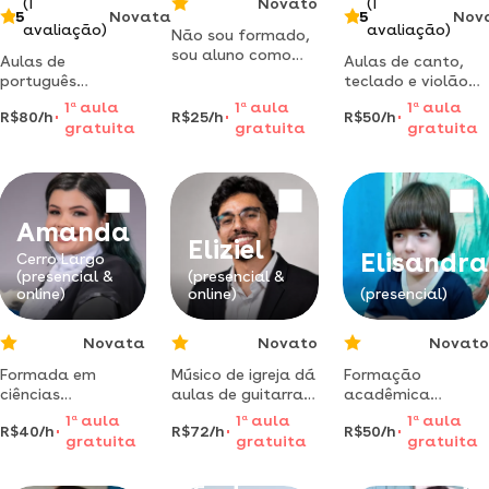
(1
Novato
(1
5
Novata
5
Nov
avaliação)
avaliação)
Não sou formado,
sou aluno como
Aulas de
Aulas de canto,
você que
português
teclado e violão
provavelmente
personalizadas
em cerro largo - rs
1
a
aula
1
a
aula
1
a
aula
está procurando
R$80/h
R$25/h
R$50/h
com foco na
em formação na
gratuita
gratuita
gratuita
esta aula,
comunicação! sou
certificaçãoexpert
metodologia
graduada em
em pedagogia
simples e fácil de
letras, mestre em
vocal - full voice
entender, sem
linguística e com
enrolação.
vivência
Amanda
conteúdo do
internacional.
Eliziel
ensino médio e
Elisandra
metodologia
Cerro Largo
fundamental
(presencial &
(presencial &
dinâmica, prática
completo.
online)
online)
(presencial)
oral desde o início
e conteúdos ada
Novata
Novato
Novato
Formada em
Músico de igreja dá
Formação
ciências
aulas de guitarra e
acadêmica
biológicas,
violão, do zero ao
especialista :
1
a
aula
1
a
aula
1
a
aula
R$40/h
R$72/h
R$50/h
licenciatura.
intermediário
gestão pública,
gratuita
gratuita
gratuita
atualmente,
educação
mestranda em
especial,