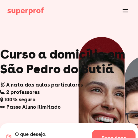
Curso a domicílio em
São Pedro do Butiá
🥇 A nata das aulas particulares
💻 2 professores
🔒 100% seguro
✏️ Passe Aluno ilimitado
O que deseja
Pesquisar