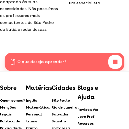
adaptado às suas
um especialista.
necessidades. Nós possuímos
os professores mais
competentes de São Pedro
do Butiá e redondezass.
O que deseja aprender?
Sobre
Matérias
Cidades
Blogs e
Ajuda
Quem somos?
Inglês
São Paulo
Menções
Matemática
Rio de Janeiro
Revista We
legais
Personal
Salvador
Love Prof
Politica de
trainer
Brasília
Recursos
Privacidade
Canto
Fortaleza