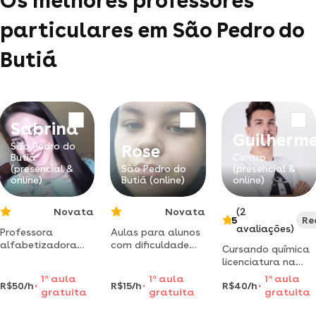
Os melhores professores
particulares em São Pedro do
Butiá
Sabrina
Guilherm
São Pedro do
Rose
Butiá
Centro
(presencial &
São Pedro do
(presencial &
online)
Butiá (online)
online)
Novata
Novata
(2
5
Re
avaliações)
Professora
Aulas para alunos
alfabetizadora
com dificuldade
Cursando química
dos anos inciais,
em aprender
licenciatura na
alfabetizando de
matemática do
uffs-cerro largo/rs,
1
a
aula
1
a
aula
1
a
aula
forma lúdica! olá,
ensino
R$50/h
R$15/h
R$40/h
ofereço meus
gratuita
gratuita
gratuita
meu nome é
fundamental e
conhecimentos a
sabrina da cruz
médio.
quem está no