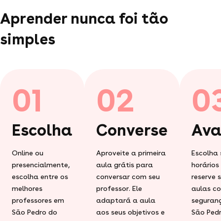
Aprender nunca foi tão
simples
01
02
0
Escolha
Converse
Ava
Online ou
Aproveite a primeira
Escolha 
presencialmente,
aula grátis para
horários
escolha entre os
conversar com seu
reserve 
melhores
professor. Ele
aulas c
professores em
adaptará a aula
seguran
São Pedro do
aos seus objetivos e
São Ped