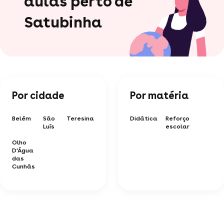
aulas perto de
Satubinha
Por cidade
Por matéria
Belém
São
Teresina
Didática
Reforço
Luís
escolar
Olho
D'Água
das
Cunhãs