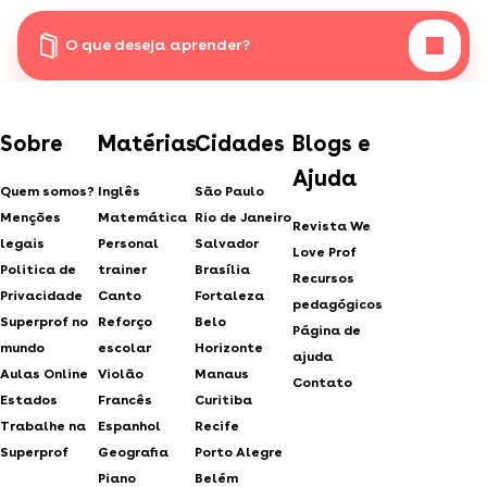
O que deseja aprender?
Sobre
Matérias
Cidades
Blogs e
Ajuda
Quem somos?
Inglês
São Paulo
Menções
Matemática
Rio de Janeiro
Revista We
legais
Personal
Salvador
Love Prof
Politica de
trainer
Brasília
Recursos
Privacidade
Canto
Fortaleza
pedagógicos
Superprof no
Reforço
Belo
Página de
mundo
escolar
Horizonte
ajuda
Aulas Online
Violão
Manaus
Contato
Estados
Francês
Curitiba
Trabalhe na
Espanhol
Recife
Superprof
Geografia
Porto Alegre
Piano
Belém