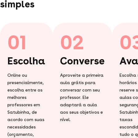
simples
01
02
0
Escolha
Converse
Ava
Online ou
Aproveite a primeira
Escolha 
presencialmente,
aula grátis para
horários
escolha entre os
conversar com seu
reserve 
melhores
professor. Ele
aulas c
professores em
adaptará a aula
seguran
Satubinha, de
aos seus objetivos e
Satubin
acordo com suas
nível.
taxas
necessidades
escondid
(orçamento,
tudo o q