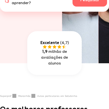
aprender?
Excelente
(4,7)
1,9
milhão de
avaliações de
alunos
Superprof
Maranhão
Aulas particulares em Satubinha