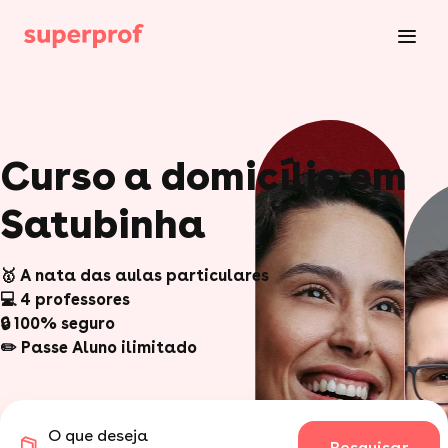
Curso a domicílio em
Satubinha
🥇 A nata das aulas particulares
💻 4 professores
🔒 100% seguro
✏️ Passe Aluno ilimitado
O que deseja
Pesquisar