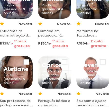
algum outro
faculdade
aspecto específico
Satubinha
Pio Xii
Pio Xii
(presencial &
(presencial &
(presencial &
do idioma?
online)
online)
online)
Novata
Novata
Novata
Estudante de
Formada em
Me formei na
administração da
pedagogia, já
faculdade
aulas de reforço
atuei na área de
fateh,atuo no
1
a
aula
1
a
aula
1
a
aula
R$39/h
R$50/h
R$30/h
de l. inglesa no
educação infantil
fundamental
gratuita
gratuita
gratuita
maranhão.
e atualmente
maior e tenho um
dando aula de
vasto experiência
reforço escolar
em reforço
Carlos
Keverson
Aletiane
Bela Vista do
Bela Vista do
Pio Xii
Maranhão
Maranhão
(presencial &
(presencial &
(presencial &
online)
online)
online)
Novata
Novato
Novato
Sou professora de
Português básico e
Sou bom e ajudar
português e ensino
avançado
pessoas com seus