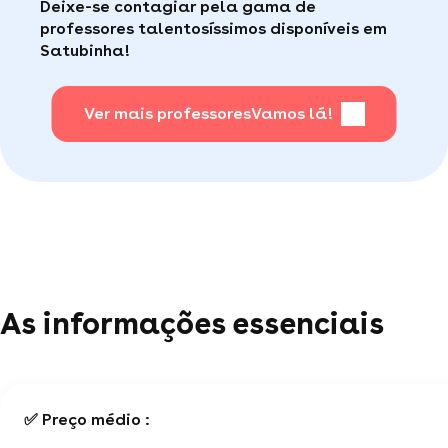
Deixe-se contagiar pela gama de
consumidor de qualidade disponível para te ajudar
Faça sua busca, com apena um clique, é muito
professores talentosíssimos disponíveis em
(por telefone e e-mail, 5J/7).
fácil
.
Satubinha!
Para saber + acesse nossa página de perguntas
mais frequentes
Ver mais professores
.
Vamos lá!
As informações essenciais
✅ Preço médio :