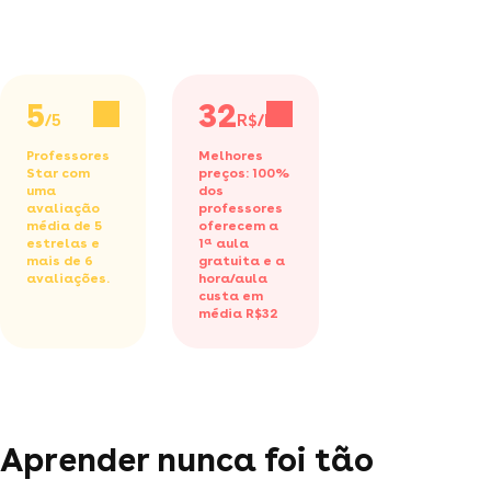
5
32
/5
R$/h
Professores
Melhores
Star com
preços: 100%
uma
dos
avaliação
professores
média de 5
oferecem a
estrelas e
1ª aula
mais de 6
gratuita
e a
avaliações.
hora/aula
custa em
média R$32
Aprender nunca foi tão