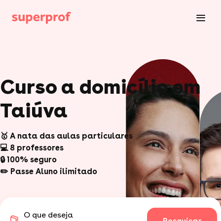
Curso a domicílio em
Taiúva
🥇 A nata das aulas particulares
💻 8 professores
🔒 100% seguro
✏️ Passe Aluno ilimitado
O que deseja
Pesquisar