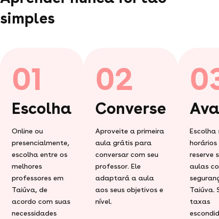
simples
01
02
0
Escolha
Converse
Ava
Online ou
Aproveite a primeira
Escolha 
presencialmente,
aula grátis para
horários
escolha entre os
conversar com seu
reserve 
melhores
professor. Ele
aulas c
professores em
adaptará a aula
seguran
Taiúva, de
aos seus objetivos e
Taiúva.
acordo com suas
nível.
taxas
necessidades
escondid