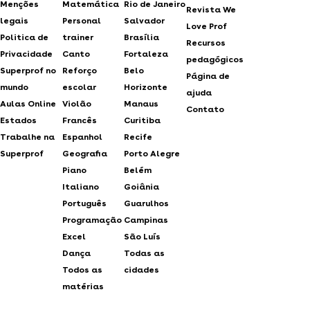
Menções
Matemática
Rio de Janeiro
Revista We
legais
Personal
Salvador
Love Prof
Politica de
trainer
Brasília
Recursos
Privacidade
Canto
Fortaleza
pedagógicos
Superprof no
Reforço
Belo
Página de
mundo
escolar
Horizonte
ajuda
Aulas Online
Violão
Manaus
Contato
Estados
Francês
Curitiba
Trabalhe na
Espanhol
Recife
Superprof
Geografia
Porto Alegre
Piano
Belém
Italiano
Goiânia
Português
Guarulhos
Programação
Campinas
Excel
São Luís
Dança
Todas as
Todos as
cidades
matérias