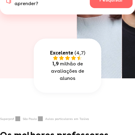
aprender?
Excelente
(4,7)
1,9
milhão de
avaliações de
alunos
Superprof
São Paulo
Aulas particulares em Taiúva