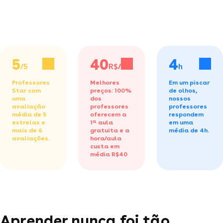
5
40
4
/5
R$/h
h
Professores
Melhores
Em um piscar
Star com
preços: 100%
de olhos,
uma
dos
nossos
avaliação
professores
professores
média de 5
oferecem a
respondem
estrelas e
1ª aula
em uma
mais de 6
gratuita
e a
média de 4h.
avaliações.
hora/aula
custa em
média R$40
Aprender nunca foi tão