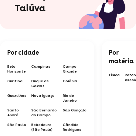
Taiúva
Por cidade
Por
matéria
Belo
Campinas
Campo
Horizonte
Grande
Física
Refor
escol
Curitiba
Duque de
Goiânia
Caxias
Guarulhos
Nova Iguaçu
Rio de
Janeiro
Santo
São Bernardo
São Gonçalo
André
do Campo
São Paulo
Bebedouro
Cândido
(São Paulo)
Rodrigues