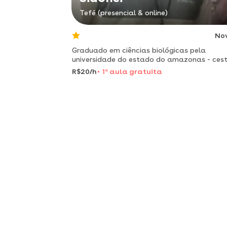
Tefé (presencial & online)
No
Graduado em ciências biológicas pela
universidade do estado do amazonas - cest
uea com o tcc "recursos didático para o ens
R$20/h
1
a
aula gratuita
de genética" e conselheiro tutelar.