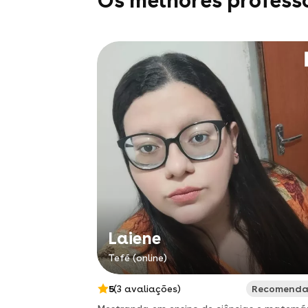
Os melhores profess
Laiene
Tefé (online)
5
(3 avaliações)
Recomend