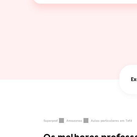
Ex
Superprof
Amazonas
Aulas particulares em Tefé