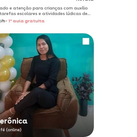
ado e atenção para crianças com auxílio
tarefas escolares e atividades lúdicas de
ura e artes.
2/h
1
a
aula gratuita
erônica
fé (online)