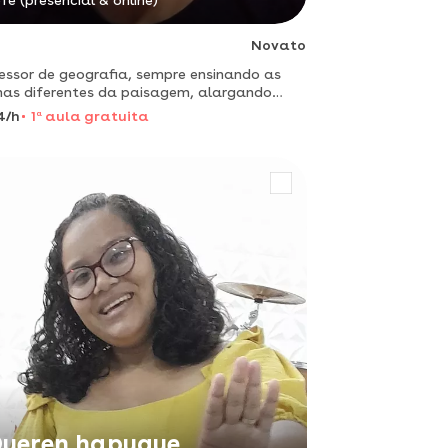
fé (presencial & online)
Novato
essor de geografia, sempre ensinando as
as diferentes da paisagem, alargando
zontes e orientando-os no mapa da
4/h
1
a
aula gratuita
doria.
ueren hapuque