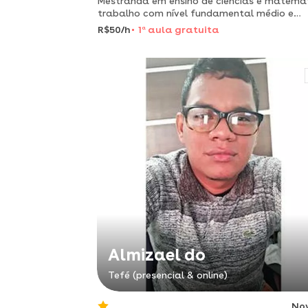
Mestranda em ensino de ciências e matemát
trabalho com nível fundamental médio e
superior.
R$50/h
1
a
aula gratuita
Almizael do
Tefé (presencial & online)
No