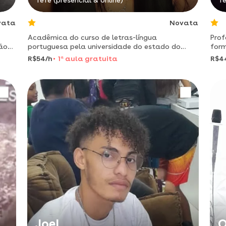
Tefé (presencial & online)
Te
vata
Novata
Acadêmica do curso de letras-língua
Prof
ão
portuguesa pela universidade do estado do
form
.
amazonas, domino áreas tanto de
hori
R$54/h
1
a
aula gratuita
R$4
ada
humanização quanto de exatas. tenho boa
sabe
comunicação, sou objetiva, direta e uma boa
didáti
Joel
Q