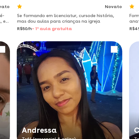
vato
Novato
é-
Se formando em licenciatur, cursode história,
For
, e
mas dou aulas para crianças na igreja
anat
disci
R$50/h
1
a
aula gratuita
R$4
Andressa
C