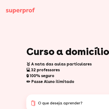
Curso a domicíli
🥇 A nata das aulas particulares
💻 32 professores
🔒 100% seguro
✏️ Passe Aluno ilimitado
O que deseja aprender?