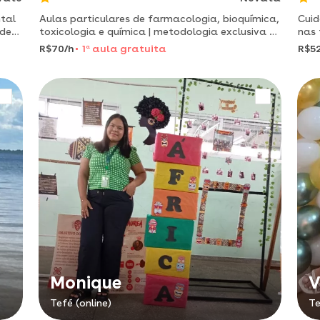
tal
Aulas particulares de farmacologia, bioquímica,
Cuid
 de
toxicologia e química | metodologia exclusiva e
nas 
facilitada para a área da saúde
leit
R$70/h
1
a
aula gratuita
R$5
Monique
V
Tefé (online)
Te