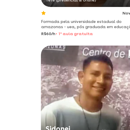
Tefé (presencial & online)
No
Formada pela universidade estadual do
amazonas - uea, pós graduada em educaç
especial e inclusiva com experiência na área
R$60/h
1
a
aula gratuita
procuro estar sempre atualizada e prepar
através de cursinhos e palestra
Sidonei