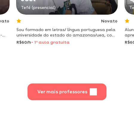
Tefé (presencial)
Te
vato
Novato
Sou formado em letras/ língua portuguesa pela
Alun
-
universidade do estado do amazonas/uea, com
apre
ino
aptidão em escrita acadêmica, gramática e
noss
R$60/h
1
a
aula gratuita
R$6
literatura brasileira.
da 
Ver mais professores