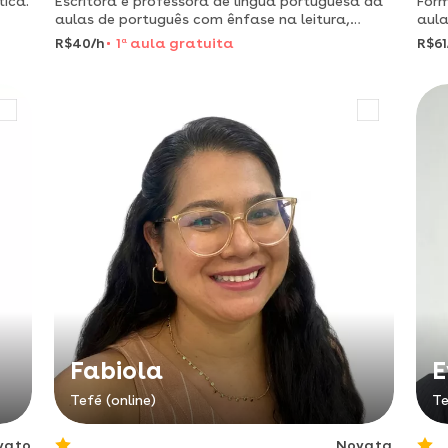
ica.
Escritora e professora de língua portuguesa dá
Forma
aulas de português com ênfase na leitura,
aula
produção e interpretação textual.
médi
R$40/h
1
a
aula gratuita
R$61
Fabiola
E
Tefé (online)
Te
vato
Novata