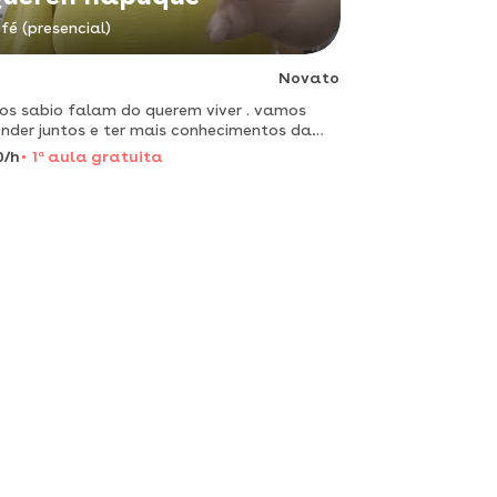
fé (presencial)
Novato
os sabio falam do querem viver . vamos
nder juntos e ter mais conhecimentos da
a vida.vamos estudar mais fisica e cencia
0/h
1
a
aula gratuita
infomação