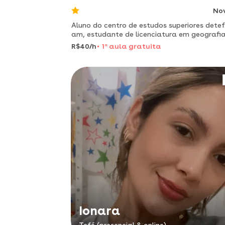
No
Aluno do centro de estudos superiores detef
am, estudante de licenciatura em geografia
monitor de projetos da prefeituar municipal.
R$40/h
1
a
aula gratuita
Ionara