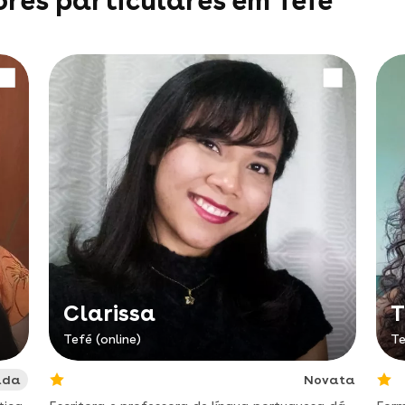
ores particulares em Tefé
Clarissa
T
Tefé (online)
Te
ada
Novata