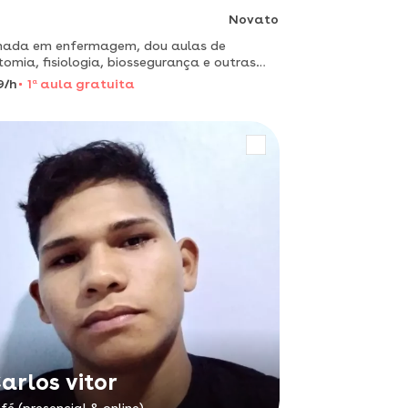
Novato
mada em enfermagem, dou aulas de
omia, fisiologia, biossegurança e outras
plina.
9/h
1
a
aula gratuita
arlos vitor