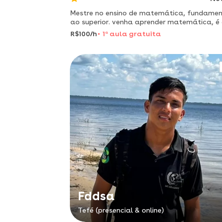
Mestre no ensino de matemática, fundamen
ao superior. venha aprender matemática, é
fácil compreensão vem comigo!
R$100/h
1
a
aula gratuita
Fddsa
Tefé (presencial & online)