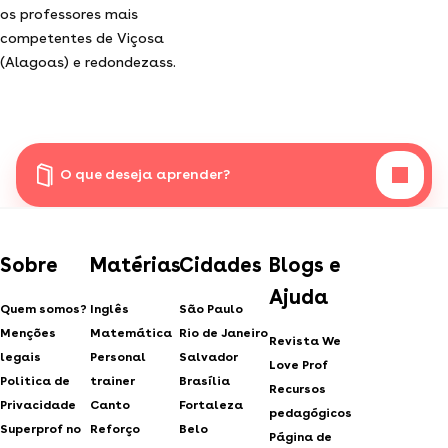
os professores mais
competentes de Viçosa
(Alagoas) e redondezass.
O que deseja aprender?
Sobre
Matérias
Cidades
Blogs e
Ajuda
Quem somos?
Inglês
São Paulo
Menções
Matemática
Rio de Janeiro
Revista We
legais
Personal
Salvador
Love Prof
Politica de
trainer
Brasília
Recursos
Privacidade
Canto
Fortaleza
pedagógicos
Superprof no
Reforço
Belo
Página de