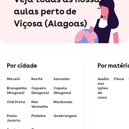
aulas perto de
Viçosa (Alagoas)
Por cidade
Por matéri
Maceió
Recife
Salvador
Auxílio
Física
nas
Branquinha
Cajueiro
Capela
lições
(Alagoas)
(Alagoas)
(Alagoas)
de
casa
Chã Preta
Mar
Maribondo
Vermelho
Paulo
Pindoba
Quebrangulo
Jacinto