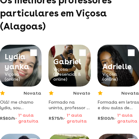
Os melhores professores
particulares em Viçosa
(Alagoas)
Lydia
Gabriel
yanka
Adrielle
Viçosa
Viçosa
(presencial &
Viçosa
(online)
online)
(online)
Novata
Novato
Novata
Olá! me chamo
Formado na
Formada em letras
lydia, sou
uninta, professor e
e dou aulas de
nutricionista e
personal treiner
reforço(a partir de
1
a
aula
1
a
aula
1
a
aula
R$80/h
R$75/h
R$100/h
atuo com muito
educação física.
10anos)
gratuita
gratuita
gratuita
carinho na área da
fisiculturista nas
saúde infantil e
horas vagas
familiar. tenho