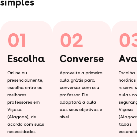
simples
01
02
0
Escolha
Converse
Ava
Online ou
Aproveite a primeira
Escolha 
presencialmente,
aula grátis para
horários
escolha entre os
conversar com seu
reserve 
melhores
professor. Ele
aulas c
professores em
adaptará a aula
seguran
Viçosa
aos seus objetivos e
Viçosa
(Alagoas), de
nível.
(Alagoas
acordo com suas
taxas
necessidades
escondid