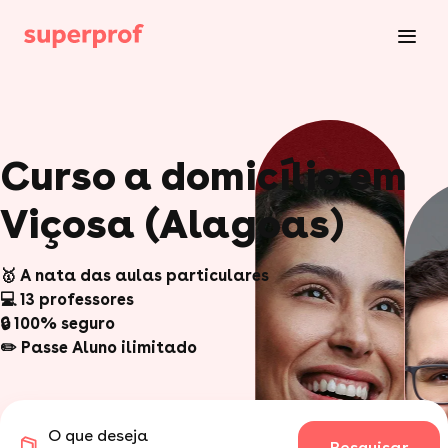
Curso a domicílio em
Viçosa (Alagoas)
🥇 A nata das aulas particulares
💻 13 professores
🔒 100% seguro
✏️ Passe Aluno ilimitado
O que deseja
Pesquisar