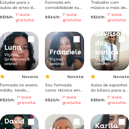
Estudar para s
Formada em
Trabalho com
aulas de artes do
contabilidade eu
música a mais de
ensino médio de
penso em
13 anos,
1
a
aula
1
a
aula
1
a
aula
R$15/h
R$40/h
R$30/h
viçosa alagoas
compartilhar
especialidade
gratuita
gratuita
gratuita
José
conhecimentos e
canto popular e
juntos venceremos
violão
devisson
!
dos
Luna
Franciele
santos
Viçosa
(presencial &
Viçosa
Viçosa
online)
(online)
(online)
Novata
Novata
Novato
Formada no ensino
Sou formada
Aulas de espanhol
médio, tendo
como técnica em
do básico para a
cursado junto o
informática para
vida, seja o que
1
a
aula
1
a
aula
1
a
aula
R$20/h
R$20/h
R$50/h
curso técnico em
internet, pelo
você aprende!
gratuita
gratuita
gratuita
informática,
instituto federal
apaixonada por
de alagoas -
matemática e
campus viçosa,
David
sempre buscando
atualmente curso
Karlla
aprender e
enfermagem na