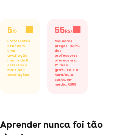
5
55
/5
R$/h
Professores
Melhores
Star com
preços: 100%
uma
dos
avaliação
professores
média de 5
oferecem a
estrelas e
1ª aula
mais de 6
gratuita
e a
avaliações.
hora/aula
custa em
média R$55
Aprender nunca foi tão