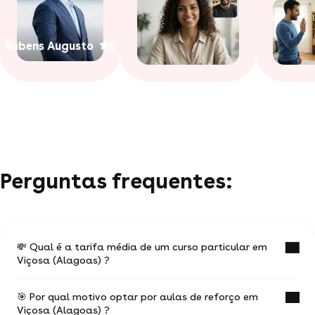
Rubens Augusto
5
Perguntas frequentes:
💸 Qual é a tarifa média de um curso particular em
Viçosa (Alagoas) ?
🎯 Por qual motivo optar por aulas de reforço em
O valor médio de uma aula particular
Viçosa (Alagoas) ?
em Viçosa (Alagoas) é de R$ 55.