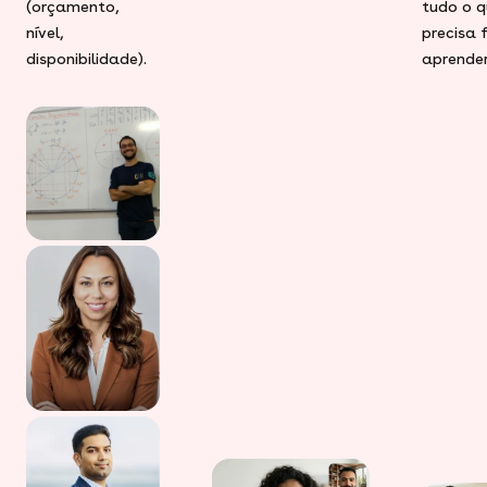
(orçamento,
tudo o q
nível,
precisa 
disponibilidade).
aprender