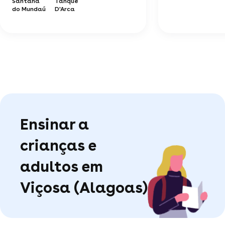
Santana
Tanque
do Mundaú
D'Arca
Ensinar a
crianças e
adultos em
Viçosa (Alagoas)