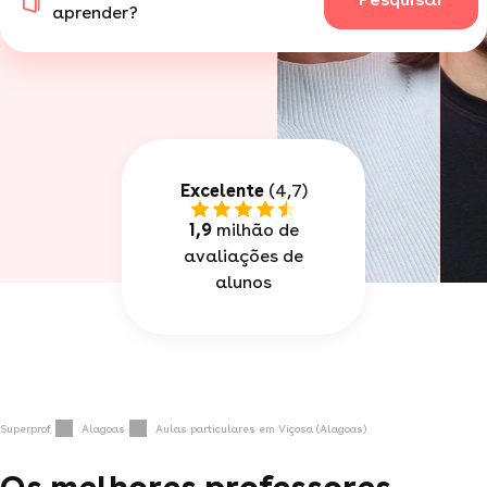
aprender?
Excelente
(4,7)
1,9
milhão de
avaliações de
alunos
Superprof
Alagoas
Aulas particulares em Viçosa (Alagoas)