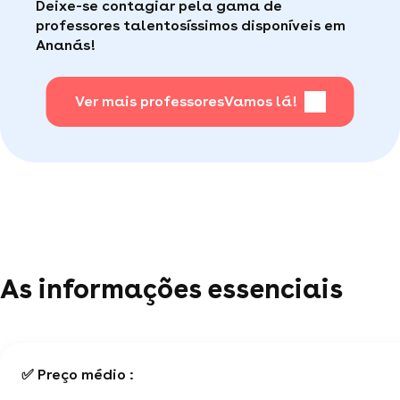
Deixe-se contagiar pela gama de
consumidor de qualidade disponível para te ajudar
Faça sua busca, com apena um clique, é muito
professores talentosíssimos disponíveis em
(por telefone e e-mail, 5J/7).
fácil
.
Ananás!
Para saber + acesse nossa página de perguntas
mais frequentes
Ver mais professores
.
Vamos lá!
As informações essenciais
✅ Preço médio :