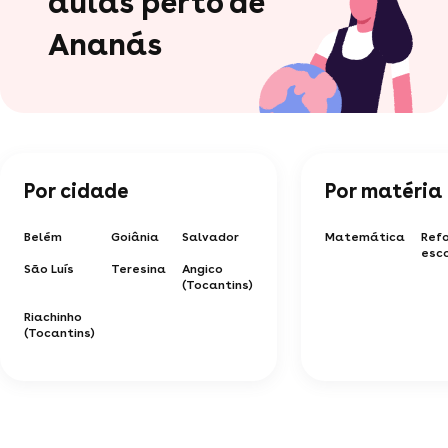
aulas perto de
Ananás
Por cidade
Por matéria
Belém
Goiânia
Salvador
Matemática
Ref
esc
São Luís
Teresina
Angico
(Tocantins)
Riachinho
(Tocantins)