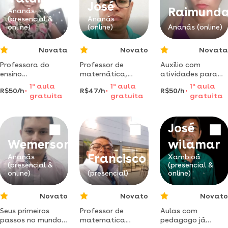
matemática, e
José
Raimund
estou disposto a
Ananás
(presencial &
Ananás
evoluir
online)
(online)
Ananás (online)
constantemente,
ao aprender e
ensin
Novata
Novato
Novata
Professora do
Professor de
Auxílio com
ensino
matemática,
atividades para
fundamental.
formado pela
casa séries iniciais
1
a
aula
1
a
aula
1
a
aula
R$50/h
R$47/h
R$50/h
adoro todas as
universidade
e ensino
gratuita
gratuita
gratuita
disciplinas oi meu
federal do estado
fundamental.
nome é valdicelia
do tocantins.
metodologia
sou pedagogo de
fundamental ii.
inovadora.
José
paixão trabalho
varios anos como
Wemerson
wilamar
professora . estou
Francisco
Ananás
Xambioá
(presencial &
(presencial &
online)
(presencial)
online)
Novato
Novato
Novato
Seus primeiros
Professor de
Aulas com
passos no mundo
matematica
pedagogo já