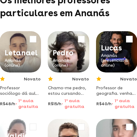
Os melhores professores
particulares em Ananás
Lucas
Letanael
Pedro
Ananás
Ananás
Ananás
(presencial &
(online)
(online)
online)
Novato
Novato
Novato
Professor
Chamo-me pedro,
Professor de
sociólogo dá aulas
estou cursando
geografia. venha
de sociologia para
matemática, de
aprender com um
1
a
aula
1
a
aula
1
a
aula
R$48/h
R$15/h
R$40/h
o ensino médio em
forma virtual
método que é
gratuita
gratuita
gratuita
to.
graças à ead,
garantia de
tenho 2 menções
ensino!
honrosas da
obmep, sou
fanático por
Valdicelia