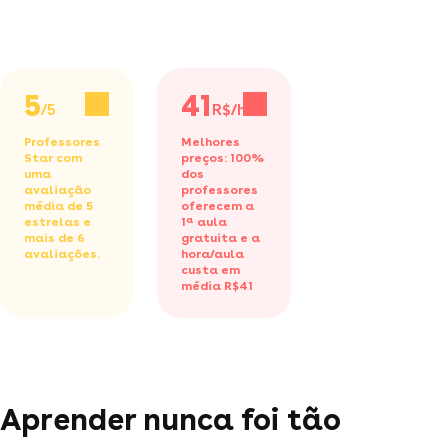
5
41
/5
R$/h
Professores
Melhores
Star com
preços: 100%
uma
dos
avaliação
professores
média de 5
oferecem a
estrelas e
1ª aula
mais de 6
gratuita
e a
avaliações.
hora/aula
custa em
média R$41
Aprender nunca foi tão