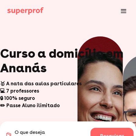
Curso a domicílio em
Ananás
🥇 A nata das aulas particulares
💻 7 professores
🔒 100% seguro
✏️ Passe Aluno ilimitado
O que deseja
Pesquisar