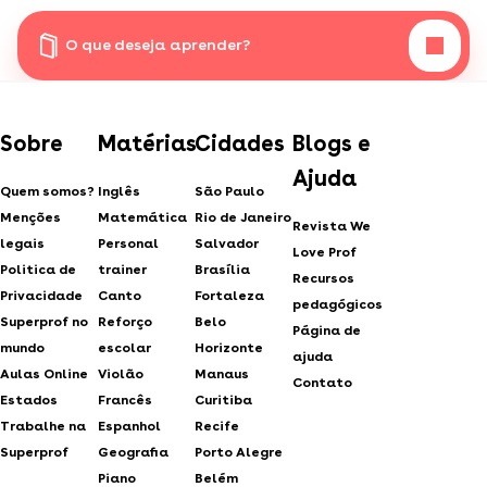
O que deseja aprender?
Sobre
Matérias
Cidades
Blogs e
Ajuda
Quem somos?
Inglês
São Paulo
Menções
Matemática
Rio de Janeiro
Revista We
legais
Personal
Salvador
Love Prof
Politica de
trainer
Brasília
Recursos
Privacidade
Canto
Fortaleza
pedagógicos
Superprof no
Reforço
Belo
Página de
mundo
escolar
Horizonte
ajuda
Aulas Online
Violão
Manaus
Contato
Estados
Francês
Curitiba
Trabalhe na
Espanhol
Recife
Superprof
Geografia
Porto Alegre
Piano
Belém