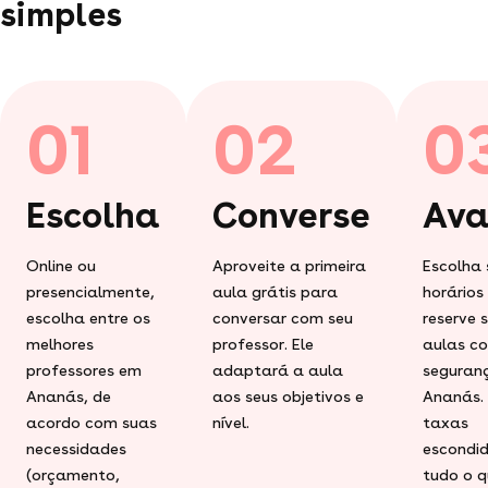
simples
01
02
0
Escolha
Converse
Ava
Online ou
Aproveite a primeira
Escolha 
presencialmente,
aula grátis para
horários
escolha entre os
conversar com seu
reserve 
melhores
professor. Ele
aulas c
professores em
adaptará a aula
seguran
Ananás, de
aos seus objetivos e
Ananás.
acordo com suas
nível.
taxas
necessidades
escondid
(orçamento,
tudo o q