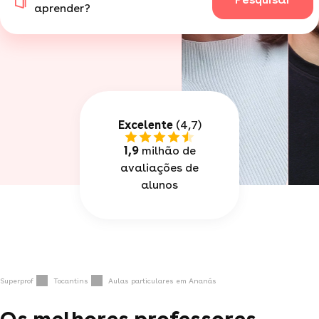
aprender?
Excelente
(4,7)
1,9
milhão de
avaliações de
alunos
Superprof
Tocantins
Aulas particulares em Ananás