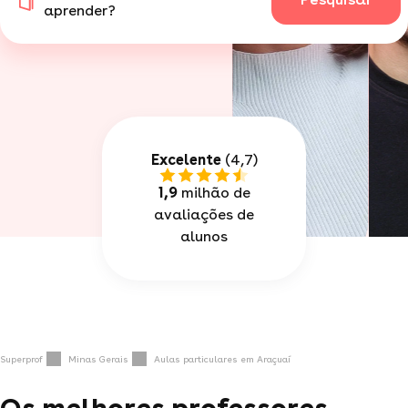
aprender?
Excelente
(4,7)
1,9
milhão de
avaliações de
alunos
Superprof
Minas Gerais
Aulas particulares em Araçuaí