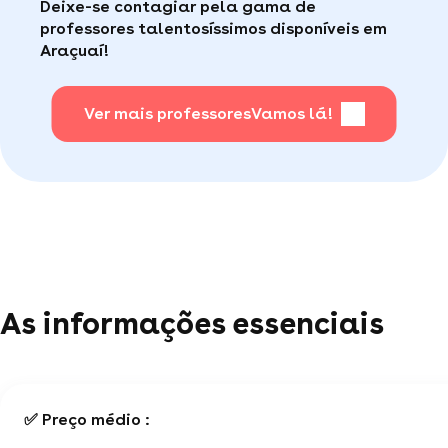
Deixe-se contagiar pela gama de
consumidor de qualidade disponível para te ajudar
Faça sua busca, com apena um clique, é muito
professores talentosíssimos disponíveis em
(por telefone e e-mail, 5J/7).
fácil
.
Araçuaí!
Para saber + acesse nossa página de perguntas
mais frequentes
Ver mais professores
.
Vamos lá!
As informações essenciais
✅ Preço médio :