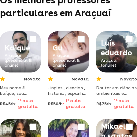
Os melhores professores
particulares em Araçuaí
Luís
Kaique
Gu
eduardo
Araçuaí
Araçuaí
(presencial &
(presencial &
Araçuaí
online)
online)
(online)
Novato
Novata
Novato
Meu nome é
• ingles , ciencias ,
Doutor em ciências
kaíque, sou
historia , espanhol
ambientais e
graduado em
, literatura ,
conservação pela
1
a
aula
1
a
aula
1
a
aula
R$45/h
R$50/h
R$75/h
odontologia, pós
portgues . •
ufrj. ampla
gratuita
gratuita
gratuita
graduado em
metodos usados
experiência
saúde pública,
com inteligencia •
acadêmica
tenho mestrado
formada em tec
nacional e
Mikaela
em gestão, sou
adminisgtraçao ,
internacional.
professor
letras , bacharel
especialista em
n santos