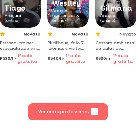
Weslley
Tiago
Gilmaria
Araçuaí
Araçuaí
(presencial &
Araçuaí
(online)
online)
(online)
Novato
Novato
Novato
Personal trainer
Plurilíngue, falo 7
Gestora ambiental
especializado em
idiomas e visitei
dá aulas de
calistenia para
vários países.
biologia para
1
a
aula
1
a
aula
1
a
aula
R$30/h
R$40/h
R$30/h
ganhar força,
acredito na
ampliação do seus
gratuita
gratuita
gratuita
resistência e
literatura como
conhecimentos em
definição muscular
instrumental de
momentos de
ensino. venha
covid-19
aprender comigo.
1° aula gratuita
Ver mais professores