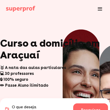
Curso a domicílio em
Araçuaí
🥇 A nata das aulas particulares
💻 30 professores
🔒 100% seguro
✏️ Passe Aluno ilimitado
O que deseja
Pesquisar