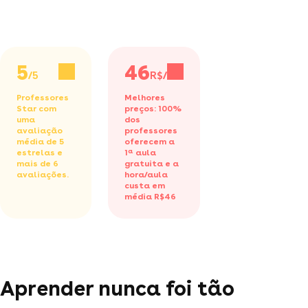
5
46
/5
R$/h
Professores
Melhores
Star com
preços: 100%
uma
dos
avaliação
professores
média de 5
oferecem a
estrelas e
1ª aula
mais de 6
gratuita
e a
avaliações.
hora/aula
custa em
média R$46
Aprender nunca foi tão