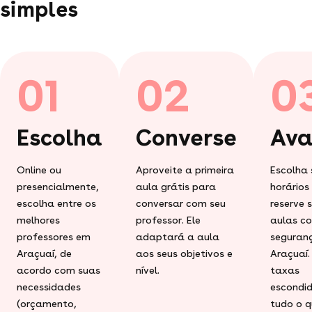
simples
01
02
0
Escolha
Converse
Ava
Online ou
Aproveite a primeira
Escolha 
presencialmente,
aula grátis para
horários
escolha entre os
conversar com seu
reserve 
melhores
professor. Ele
aulas c
professores em
adaptará a aula
seguran
Araçuaí, de
aos seus objetivos e
Araçuaí.
acordo com suas
nível.
taxas
necessidades
escondid
(orçamento,
tudo o q