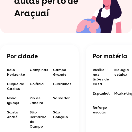
aulas perto de
Araçuaí
Por cidade
Por matéria
Belo
Campinas
Campo
Auxílio
Biologia
Horizonte
Grande
nas
celular
lições de
Duque de
Goiânia
Guarulhos
casa
Caxias
Espanhol
Marketin
Nova
Rio de
Salvador
Iguaçu
Janeiro
Reforço
Santo
São
São
escolar
André
Bernardo
Gonçalo
do
Campo