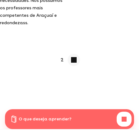
necessidades. Nós possuímos
os professores mais
competentes de Araçuaí e
redondezass.
2
O que deseja aprender?