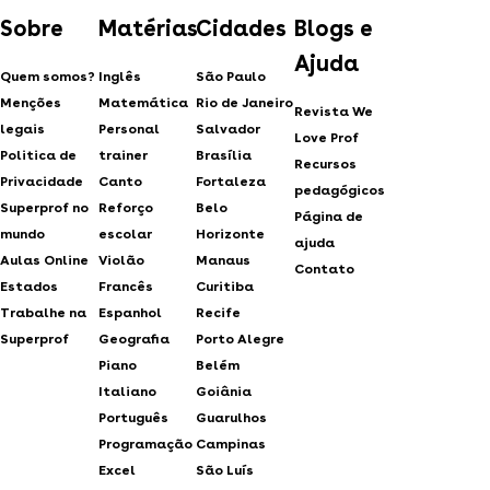
Sobre
Matérias
Cidades
Blogs e
Ajuda
Quem somos?
Inglês
São Paulo
Menções
Matemática
Rio de Janeiro
Revista We
legais
Personal
Salvador
Love Prof
Politica de
trainer
Brasília
Recursos
Privacidade
Canto
Fortaleza
pedagógicos
Superprof no
Reforço
Belo
Página de
mundo
escolar
Horizonte
ajuda
Aulas Online
Violão
Manaus
Contato
Estados
Francês
Curitiba
Trabalhe na
Espanhol
Recife
Superprof
Geografia
Porto Alegre
Piano
Belém
Italiano
Goiânia
Português
Guarulhos
Programação
Campinas
Excel
São Luís