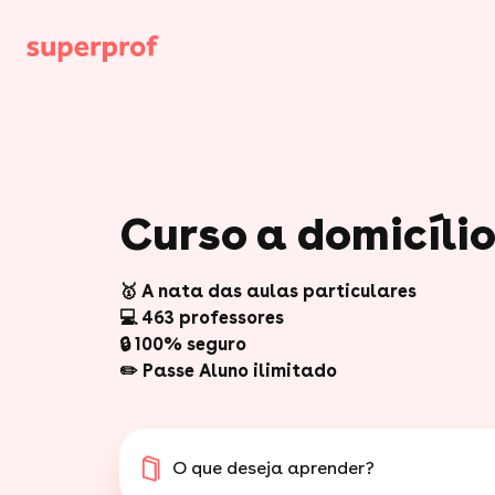
Curso a domicíli
🥇 A nata das aulas particulares
💻 463 professores
🔒 100% seguro
✏️ Passe Aluno ilimitado
O que deseja aprender?