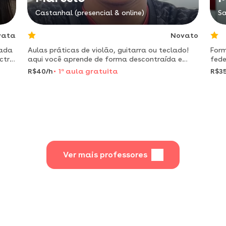
Castanhal (presencial & online)
Sa
vata
Novato
nada
Aulas práticas de violão, guitarra ou teclado!
Form
ectro
aqui você aprende de forma descontraída e
fede
ária
focado no seu objetivo.
educ
R$40/h
1
a
aula gratuita
R$35
neur
Ver mais professores