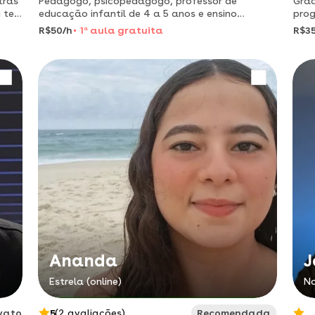
tras
Pedagogo, psicopedagogo, professor de
Grad
 te
educação infantil de 4 a 5 anos e ensino
prog
eu
fundamental anos iniciais, orientador
técn
R$50/h
1
a
aula gratuita
R$35
psicopedagógico e de pré projeto, artigo e tcc.
Ananda
J
Estrela (online)
No
vato
5
(2 avaliações)
Recomendada