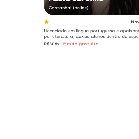
Castanhal (online)
No
Licenciada em língua portuguesa e apaixo
por literatura, auxilio alunos dentro do esp
da compreensão textual, gramatical e liter
R$30/h
1
a
aula gratuita
no português. além de oferecer serviços de
tradução entre