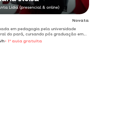
nta Lídia (presencial & online)
Novata
ada em pedagogia pela universidade
ral do pará, cursando pós graduação em
ação especial com foco em
/h
1
a
aula gratuita
opsicopedagogia.