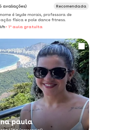
6 avaliações)
Recomendada
nome é leyde morais, professora de
ação física e pole dance fitness.
0/h
1
a
aula gratuita
na paula