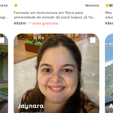
vato
Novato
5
(
Formado em licenciatura em física pela
Meu 
logia
universidade do estado do pará (uepa). já fui
educ
residente pedagógico, além de já ter atuado
R$25/h
1
a
aula gratuita
R$6
como monitor de física. experiência em ensino
utilizando a robótica edu
Jaynara
A