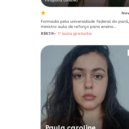
Pirapora (online)
No
Formada pela universidade federal do pará
ministro aula de reforço para ensino
fundamental.
R$57/h
1
a
aula gratuita
Paula caroline