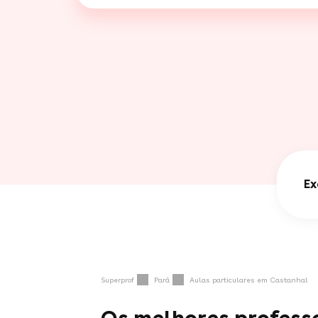
Ex
Superprof
Pará
Aulas particulares em Castanhal