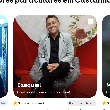
ores particulares em Castanh
Ezequiel
M
Castanhal (presencial & online)
Ca
dor
5
(11 avaliações)
Recomendado
5
(