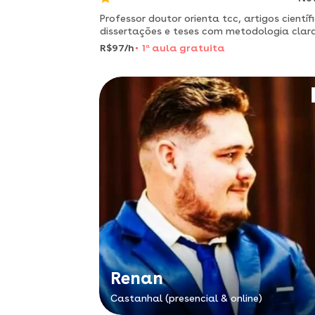
Professor doutor orienta tcc, artigos científ
dissertações e teses com metodologia clar
objetiva
R$97/h
1
a
aula gratuita
Renan
Castanhal (presencial & online)