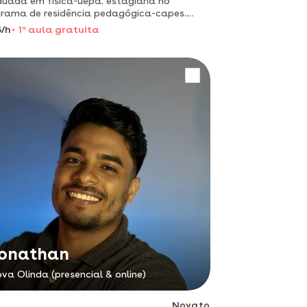
uada em física-uepa. estagiária no
rama de residência pedagógica-capes.
ica em meio ambiente.
/h
1
a
aula gratuita
onathan
va Olinda (presencial & online)
Novato