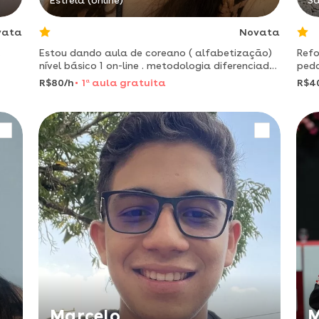
Estrela (online)
Sa
vata
Novata
,
Estou dando aula de coreano ( alfabetização)
Ref
nível básico 1 on-line . metodologia diferenciada
peda
e divertida
dese
R$80/h
1
a
aula gratuita
R$4
mat
Marcelo
M