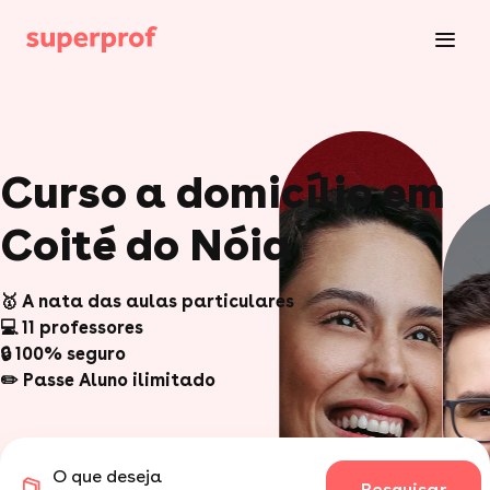
Curso a domicílio em
Coité do Nóia
🥇 A nata das aulas particulares
💻 11 professores
🔒 100% seguro
✏️ Passe Aluno ilimitado
O que deseja
Pesquisar