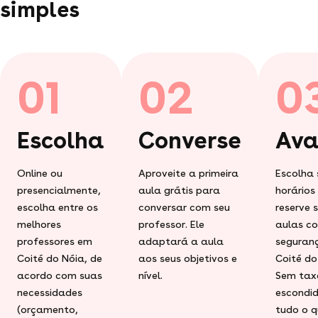
simples
01
02
0
Escolha
Converse
Ava
Online ou
Aproveite a primeira
Escolha 
presencialmente,
aula grátis para
horários
escolha entre os
conversar com seu
reserve 
melhores
professor. Ele
aulas c
professores em
adaptará a aula
seguran
Coité do Nóia, de
aos seus objetivos e
Coité do
acordo com suas
nível.
Sem tax
necessidades
escondid
(orçamento,
tudo o q