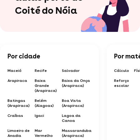
Coité do Nóia
Por cidade
Por mat
Maceió
Recife
Salvador
Cálculo
Fís
Arapiraca
Baixa
Baixa da Onça
Reforço
Grande
(Arapiraca)
escolar
(Arapiraca)
Batingas
Belém
Boa Vista
(Arapiraca)
(Alagoas)
(Arapiraca)
Craíbas
Igaci
Lagoa da
Canoa
Limoeiro de
Mar
Massaranduba
Anadia
Vermelho
(Arapiraca)