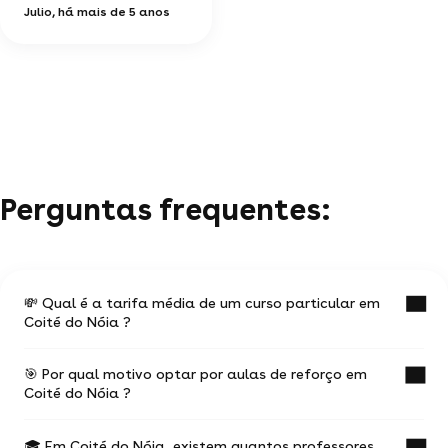
Julio
, há mais de 5 anos
Perguntas frequentes:
💸 Qual é a tarifa média de um curso particular em
Coité do Nóia ?
🎯 Por qual motivo optar por aulas de reforço em
O valor médio de uma aula particular em Coité
Coité do Nóia ?
do Nóia é de R$ 40.
🎓 Em Coité do Nóia, existem quantos professores