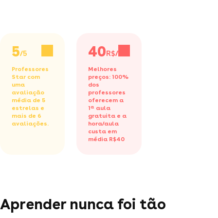
5
40
/5
R$/h
Professores
Melhores
Star com
preços: 100%
uma
dos
avaliação
professores
média de 5
oferecem a
estrelas e
1ª aula
mais de 6
gratuita
e a
avaliações.
hora/aula
custa em
média R$40
Aprender nunca foi tão