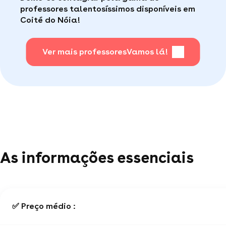
fácil
.
professores talentosíssimos disponíveis em
(por telefone e e-mail, 5J/7).
Coité do Nóia!
Para saber + acesse nossa página de perguntas
mais frequentes
Ver mais professores
.
Vamos lá!
As informações essenciais
✅ Preço médio :