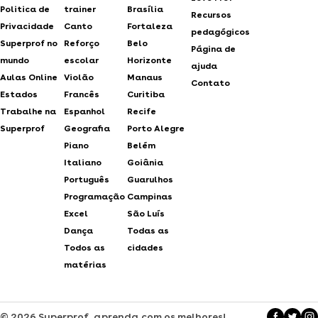
Politica de
trainer
Brasília
Recursos
Privacidade
Canto
Fortaleza
pedagógicos
Superprof no
Reforço
Belo
Página de
mundo
escolar
Horizonte
ajuda
Aulas Online
Violão
Manaus
Contato
Estados
Francês
Curitiba
Trabalhe na
Espanhol
Recife
Superprof
Geografia
Porto Alegre
Piano
Belém
Italiano
Goiânia
Português
Guarulhos
Programação
Campinas
Excel
São Luís
Dança
Todas as
Todos as
cidades
matérias
© 2026 Superprof, aprenda com os melhores!