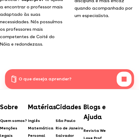
disciplina é mais eficaz
a encontrar o professor mais
quando acompanhado por
adaptado às suas
um especialista.
necessidades. Nós possuímos
os professores mais
competentes de Coité do
Nóia e redondezass.
O que deseja aprender?
Sobre
Matérias
Cidades
Blogs e
Ajuda
Quem somos?
Inglês
São Paulo
Menções
Matemática
Rio de Janeiro
Revista We
legais
Personal
Salvador
Love Prof