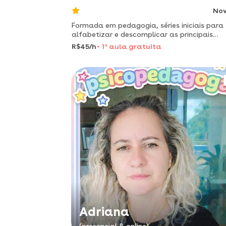
No
Formada em pedagogia, séries iniciais para
alfabetizar e descomplicar as principais
matérias, e destravar crianças que tenham
R$45/h
1
a
aula gratuita
dificuldade no seu ensino das principais
matérias como português e matemát
Adriana