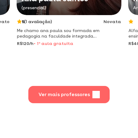
(presencial)
Ar
vato
5
(1 avaliação)
Novata
Me chamo ana paula sou formada em
Alfa
pedagogia na faculdade integrada
ensi
s.
deariquemes.
prop
R$120/h
1
a
aula gratuita
R$4
difi
Ver mais professores