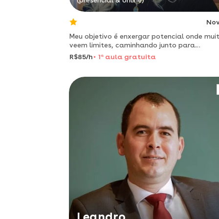
(presencial & online)
No
Meu objetivo é enxergar potencial onde mui
veem limites, caminhando junto para
transformar dificuldades em novas
R$85/h
1
a
aula gratuita
possibilidades de aprendizagem." minha
formação pedagoga e psicopedagoga.
Leandro