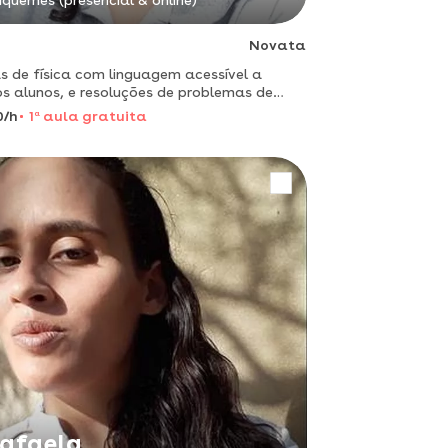
iquemes (presencial & online)
Novata
s de física com linguagem acessível a
s alunos, e resoluções de problemas de
ma detalhada
0/h
1
a
aula gratuita
afaela