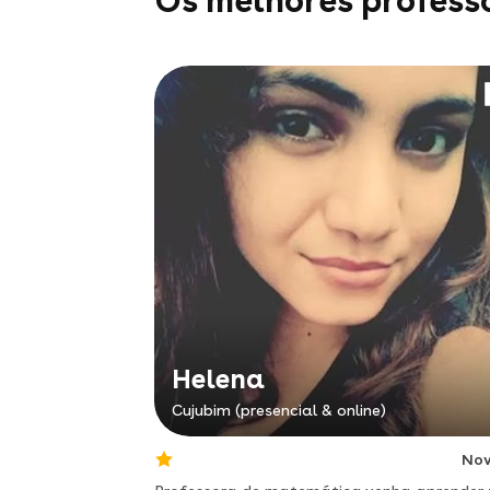
Os melhores profess
Helena
Cujubim (presencial & online)
No