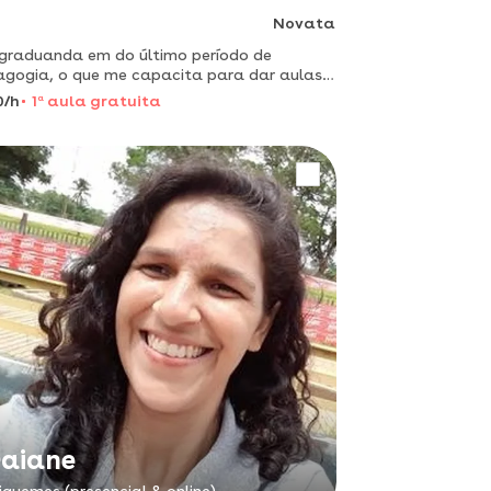
Novata
graduanda em do último período de
gogia, o que me capacita para dar aulas
 5 anos de todas as disciplinas. português,
0/h
1
a
aula gratuita
mática, geografia etc..
aiane