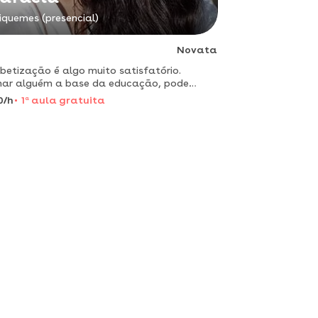
iquemes (presencial)
Novata
betização é algo muito satisfatório.
nar alguém a base da educação, pode
orcionar a alegria de alguém que tem
0/h
1
a
aula gratuita
culdade em aprender