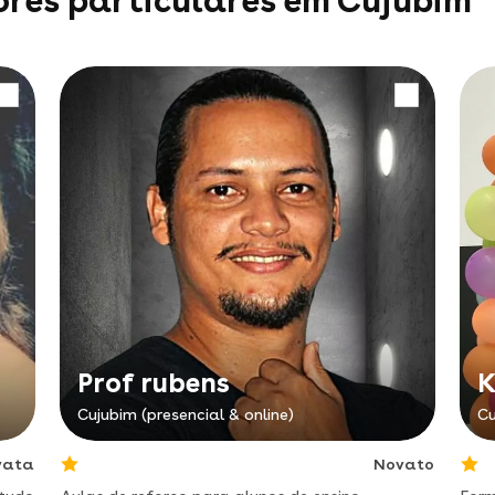
ores particulares em Cujubim
Prof rubens
K
Cujubim (presencial & online)
Cu
vata
Novato