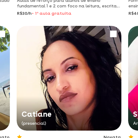
 tudo
Aulas de reforço para alunos de ensino
Form
fundamental 1 e 2 com foco na leitura, escrita e
ensi
na resolução de problemas matemáticos.
ten
R$30/h
1
a
aula gratuita
R$4
Catiane
S
(presencial)
Ar
vato
Novata