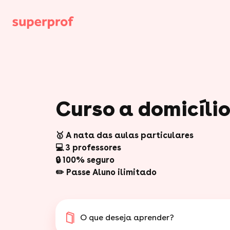
Curso a domicíli
🥇 A nata das aulas particulares
💻 3 professores
🔒 100% seguro
✏️ Passe Aluno ilimitado
O que deseja aprender?