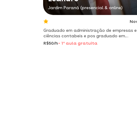
Jardim Paraná (presencial & online)
No
Graduado em administração de empresas e
ciências contabeis e pos graduado em
administração e gestão de recursos humano
R$50/h
1
a
aula gratuita