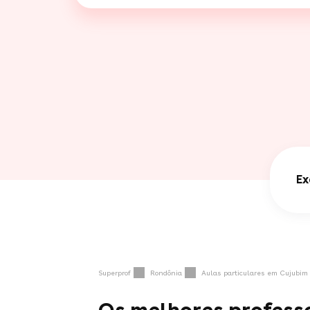
Ex
Superprof
Rondônia
Aulas particulares em Cujubim