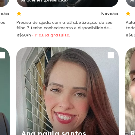
Ariquemes (presencial)
Ar
vata
Novata
tos
Precisa de ajuda com a alfabetização do seu
Aula
filho ? tenho conhecimento e disponibilidade
todo
para te ajudar!
for
R$50/h
1
a
aula gratuita
R$6
Ana paula santos
R