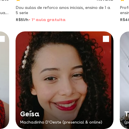
Dou aulas de reforco anos iniciais, ensino de 1 a
Prof
tuar
5 serie
ensi
pers
R$51/h
1
a
aula gratuita
R$4
Geísa
T
Machadinho D'Oeste (presencial & online)
(p