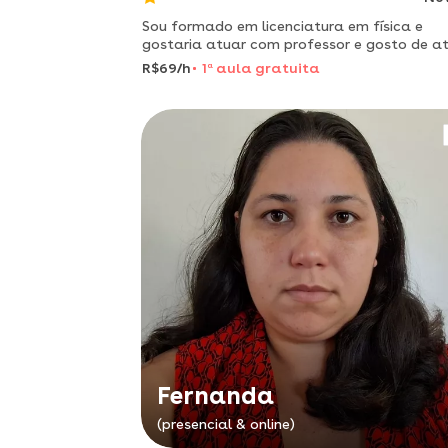
Sou formado em licenciatura em física e
gostaria atuar com professor e gosto de a
na minha área de conhecimento
R$69/h
1
a
aula gratuita
Fernanda
(presencial & online)