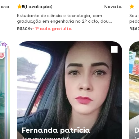
vata
5
(1 avaliação)
Novata
Estudante de ciência e tecnologia, com
Sou 
graduação em engenharia no 2º ciclo, dou
peda
aulas de reforço para o ensino fundamental 1º
até o
R$30/h
1
a
aula gratuita
R$6
ao 9º ano. reforço em todas as disciplinas
mate
acompanhamento individual (aula
Fernanda patrícia
D