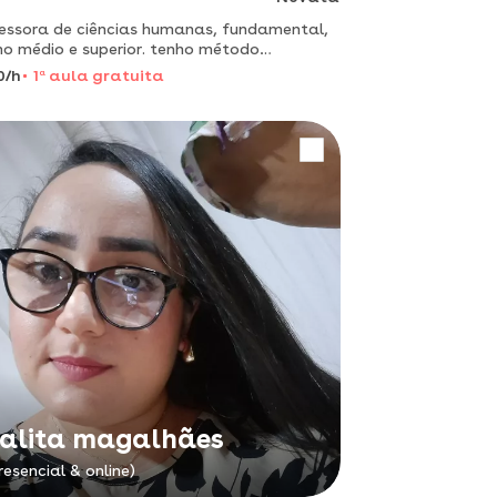
essora de ciências humanas, fundamental,
no médio e superior. tenho método
onalizado pra você
0/h
1
a
aula gratuita
alita magalhães
resencial & online)