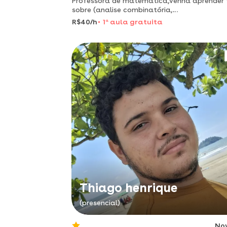
Professora de matemática,venha aprender
sobre (analise combinatória,
teoremas,cálculos,etc.....)
R$40/h
1
a
aula gratuita
Thiago henrique
(presencial)
No