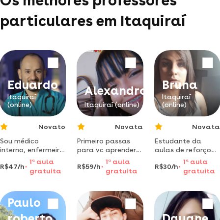
Os melhores professores
particulares em Itaquiraí
Eduardo
Bruna
Alexandro
Itaquiraí
Itaquiraí
(online)
Itaquiraí (online)
(online)
Novato
Novata
Novata
Sou médico
Primeiro passas
Estudante da
interno, enfermeiro
para vc aprender
aulas de reforço
e mestre em saúde
a toca violão em
escolar,
1
a
aula
1
a
aula
1
a
aula
R$47/h
R$59/h
R$30/h
da família, dou
menos de um anos
principalmente
gratuita
gratuita
gratuita
aulas nas áreas de
para tarefas de
saúde da família,
casa, para quem
sus, sae, doenças
tem dificuldade
Paulo
crônicas não
em absorver
transmissíveis e
conteúdos.
roberto
Dayane