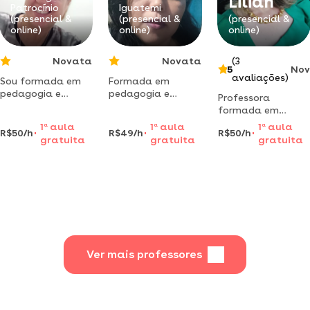
Lilian
cursando a pós-
Patrocínio
Iguatemi
(presencial &
(presencial &
(presencial &
graduação de
online)
online)
online)
educação
especial.
Novata
Novata
(3
5
No
avaliações)
Sou formada em
Formada em
pedagogia e
pedagogia e
Professora
letras/português e
cursando pós-
formada em
atuo como
graduaçãoem
química e física,
1
a
aula
1
a
aula
1
a
aula
professora de
educação especia.
R$50/h
R$49/h
R$50/h
super preparada, e
gratuita
gratuita
gratuita
educação infantil,
atuei como
pronto a atende-
fundamental e
auxiliar
los
médio. nas horas
pedagógico.
vagas dou reforço
escolar particular
Ver mais professores