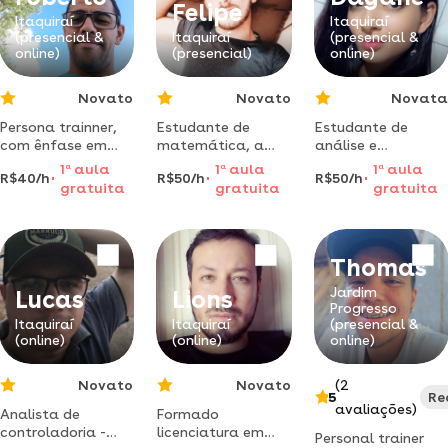
doenças
Felipe
transmissíveis,
Itaquiraí
Itaquiraí
(presencial &
Itaquiraí
(presencial &
bem como áreas
online)
(presencial)
online)
clínicas.
Novato
Novato
Novata
Persona trainner,
Estudante de
Estudante de
com ênfase em
matemática, a
análise e
treinamento
procura de
desenvolvimento
1
a
aula
1
a
aula
1
a
aula
R$40/h
R$50/h
R$50/h
funcional,
pessoas
de sistemas dá
gratuita
gratuita
gratuita
musculacao, auto
interessadas em
aula de
rendimento e
aprender de
inicialização em
esportes coletivos.
verdade
informática e
algoritmo
Thomas
Jardim
Lucas
Lions
Progresso
Itaquiraí
Itaquiraí
(presencial &
(online)
(online)
online)
Novato
Novato
(2
5
Re
avaliações)
Analista de
Formado
controladoria -
licenciatura em
Personal trainer