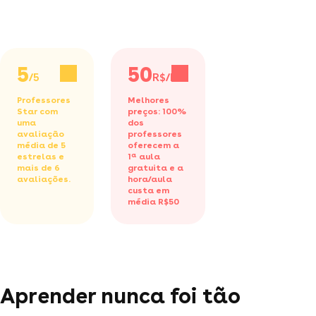
5
50
/5
R$/h
Professores
Melhores
Star com
preços: 100%
uma
dos
avaliação
professores
média de 5
oferecem a
estrelas e
1ª aula
mais de 6
gratuita
e a
avaliações.
hora/aula
custa em
média R$50
Aprender nunca foi tão