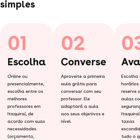
simples
01
02
0
Escolha
Converse
Ava
Online ou
Aproveite a primeira
Escolha 
presencialmente,
aula grátis para
horários
escolha entre os
conversar com seu
reserve 
melhores
professor. Ele
aulas c
professores em
adaptará a aula
seguran
Itaquiraí, de
aos seus objetivos e
Itaquira
acordo com suas
nível.
taxas
necessidades
escondid
(orçamento,
tudo o q