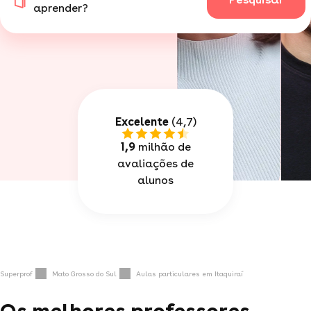
aprender?
Excelente
(4,7)
1,9
milhão de
avaliações de
alunos
Superprof
Mato Grosso do Sul
Aulas particulares em Itaquiraí