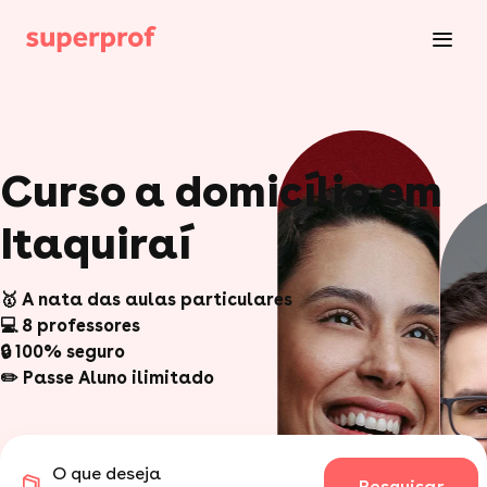
Curso a domicílio em
Itaquiraí
🥇 A nata das aulas particulares
💻 8 professores
🔒 100% seguro
✏️ Passe Aluno ilimitado
O que deseja
Pesquisar