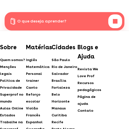
O que deseja aprender?
Sobre
Matérias
Cidades
Blogs e
Ajuda
Quem somos?
Inglês
São Paulo
Menções
Matemática
Rio de Janeiro
Revista We
legais
Personal
Salvador
Love Prof
Politica de
trainer
Brasília
Recursos
Privacidade
Canto
Fortaleza
pedagógicos
Superprof no
Reforço
Belo
Página de
mundo
escolar
Horizonte
ajuda
Aulas Online
Violão
Manaus
Contato
Estados
Francês
Curitiba
Trabalhe na
Espanhol
Recife
Superprof
Geografia
Porto Alegre