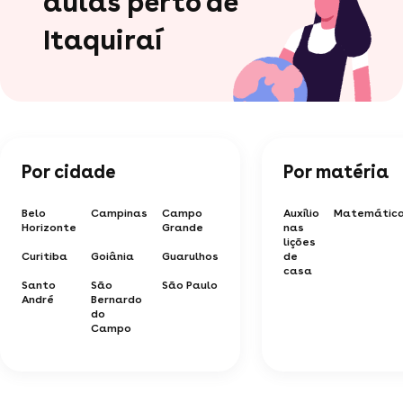
aulas perto de
Itaquiraí
Por cidade
Por matéria
Belo
Campinas
Campo
Auxílio
Matemátic
Horizonte
Grande
nas
lições
Curitiba
Goiânia
Guarulhos
de
casa
Santo
São
São Paulo
André
Bernardo
do
Campo