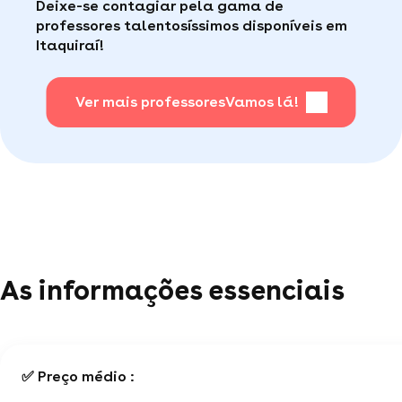
Deixe-se contagiar pela gama de
consumidor de qualidade disponível para te ajudar
Faça sua busca, com apena um clique, é muito
professores talentosíssimos disponíveis em
(por telefone e e-mail, 5J/7).
fácil
.
Itaquiraí!
Para saber + acesse nossa página de perguntas
mais frequentes
Ver mais professores
.
Vamos lá!
As informações essenciais
✅ Preço médio :