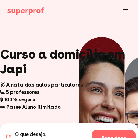
Curso a domicílio em
Japi
🥇 A nata das aulas particulares
💻 5 professores
🔒 100% seguro
✏️ Passe Aluno ilimitado
O que deseja
Pesquisar