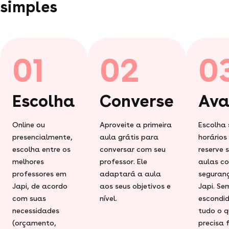
simples
01
02
0
Escolha
Converse
Ava
Online ou
Aproveite a primeira
Escolha 
presencialmente,
aula grátis para
horários
escolha entre os
conversar com seu
reserve 
melhores
professor. Ele
aulas c
professores em
adaptará a aula
seguran
Japi, de acordo
aos seus objetivos e
Japi. Se
com suas
nível.
escondid
necessidades
tudo o q
(orçamento,
precisa 