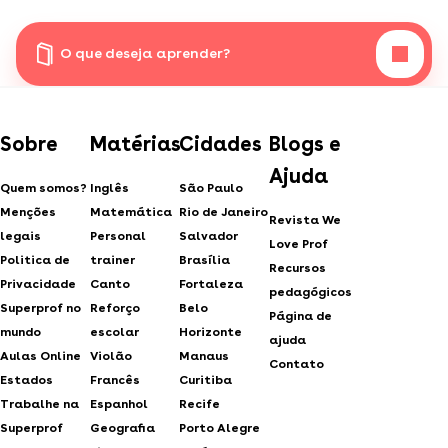
O que deseja aprender?
Sobre
Matérias
Cidades
Blogs e
Ajuda
Quem somos?
Inglês
São Paulo
Menções
Matemática
Rio de Janeiro
Revista We
legais
Personal
Salvador
Love Prof
Politica de
trainer
Brasília
Recursos
Privacidade
Canto
Fortaleza
pedagógicos
Superprof no
Reforço
Belo
Página de
mundo
escolar
Horizonte
ajuda
Aulas Online
Violão
Manaus
Contato
Estados
Francês
Curitiba
Trabalhe na
Espanhol
Recife
Superprof
Geografia
Porto Alegre