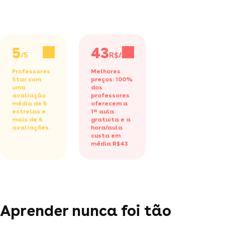
5
43
/5
R$/h
Professores
Melhores
Star com
preços: 100%
uma
dos
avaliação
professores
média de 5
oferecem a
estrelas e
1ª aula
mais de 6
gratuita
e a
avaliações.
hora/aula
custa em
média R$43
Aprender nunca foi tão