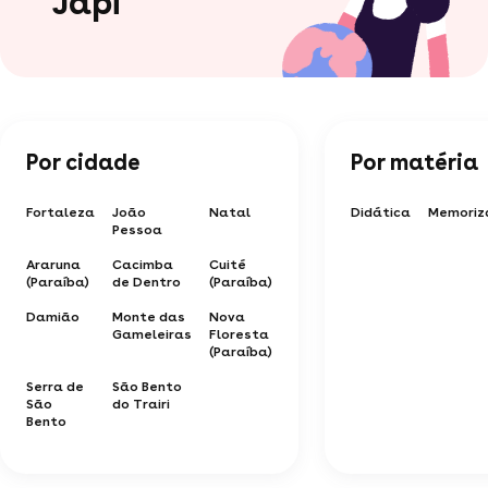
Japi
Por cidade
Por matéria
Fortaleza
João
Natal
Didática
Memoriz
Pessoa
Araruna
Cacimba
Cuité
(Paraíba)
de Dentro
(Paraíba)
Damião
Monte das
Nova
Gameleiras
Floresta
(Paraíba)
Serra de
São Bento
São
do Trairi
Bento