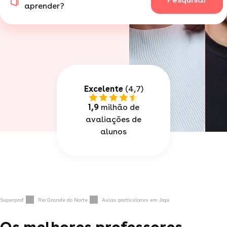
aprender?
Excelente
(4,7)
1,9
milhão de
avaliações de
alunos
Superprof
Rio Grande do Norte
Aulas particulares em Japi