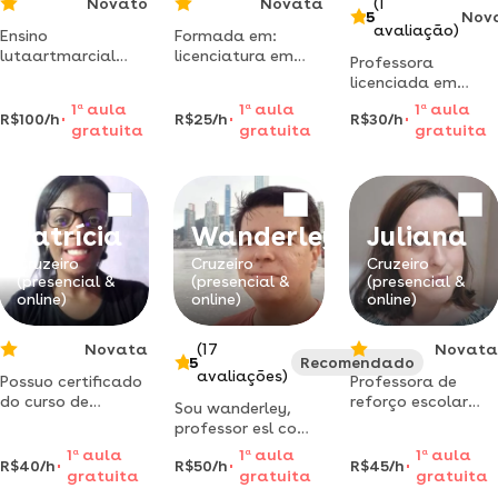
Novato
Novata
(1
5
Nov
avaliação)
Ensino
Formada em:
lutaartmarcial
licenciatura em
Professora
aulas de canto
biologia desde
licenciada em
toques aulas de
2012 licenciatura
pedagogia, dá
1
a
aula
1
a
aula
1
a
aula
defesa pessoal
em matemática
R$100/h
R$25/h
R$30/h
aulas de reforço
gratuita
gratuita
gratuita
condicionamentofísico
desde 2025
escolar no estado
flexibilidade
licenciatura em
de são paulo
mobilidade
química 2026
raciocínio
Patrícia
Wanderley
Juliana
Cruzeiro
Cruzeiro
Cruzeiro
(presencial &
(presencial &
(presencial &
online)
online)
online)
Novata
(17
Novata
5
Recomendado
avaliações)
Possuo certificado
Professora de
do curso de
reforço escolar
Sou wanderley,
espanhol, e
para alunos de 1º
professor esl com
também um bom
a 5º ano do ensino
20 anos de
1
a
aula
1
a
aula
1
a
aula
conhecimento e
fundamental
R$40/h
R$50/h
R$45/h
experiência,
gratuita
gratuita
gratuita
entendimento do
especialista em