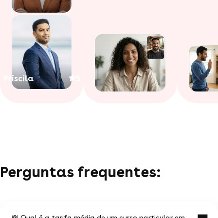
Priscila
5
Perguntas frequentes:
💸 Qual é a tarifa média de um curso particular em