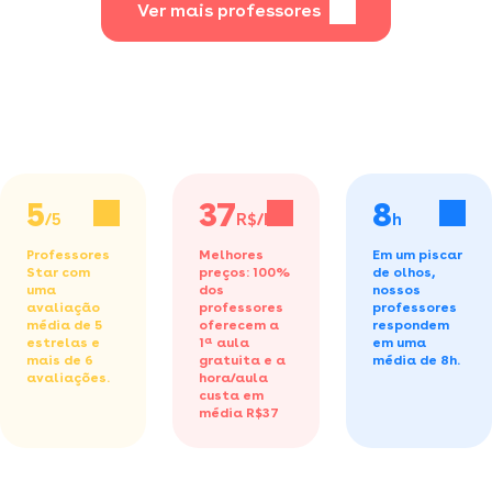
Ver mais professores
5
37
8
/5
R$/h
h
Professores
Melhores
Em um piscar
Star com
preços: 100%
de olhos,
uma
dos
nossos
avaliação
professores
professores
média de 5
oferecem a
respondem
estrelas e
1ª aula
em uma
mais de 6
gratuita
e a
média de 8h.
avaliações.
hora/aula
custa em
média R$37