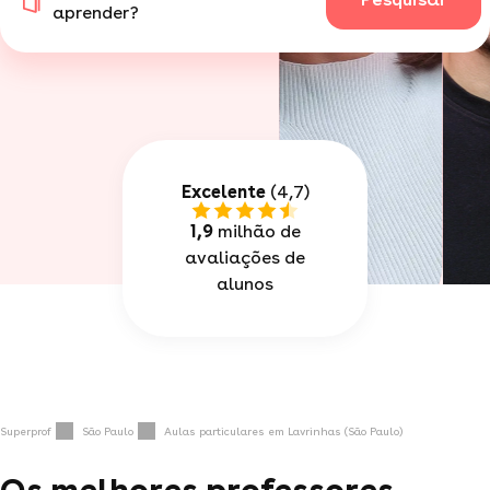
aprender?
Excelente
(4,7)
1,9
milhão de
avaliações de
alunos
Superprof
São Paulo
Aulas particulares em Lavrinhas (São Paulo)