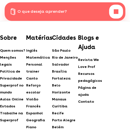
O que deseja aprender?
Sobre
Matérias
Cidades
Blogs e
Ajuda
Quem somos?
Inglês
São Paulo
Menções
Matemática
Rio de Janeiro
Revista We
legais
Personal
Salvador
Love Prof
Politica de
trainer
Brasília
Recursos
Privacidade
Canto
Fortaleza
pedagógicos
Superprof no
Reforço
Belo
Página de
mundo
escolar
Horizonte
ajuda
Aulas Online
Violão
Manaus
Contato
Estados
Francês
Curitiba
Trabalhe na
Espanhol
Recife
Superprof
Geografia
Porto Alegre
Piano
Belém