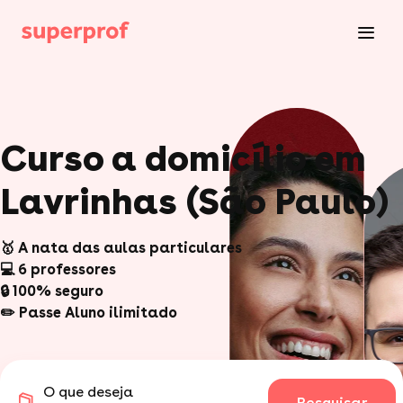
Curso a domicílio em
Lavrinhas (São Paulo)
🥇 A nata das aulas particulares
💻 6 professores
🔒 100% seguro
✏️ Passe Aluno ilimitado
O que deseja
Pesquisar