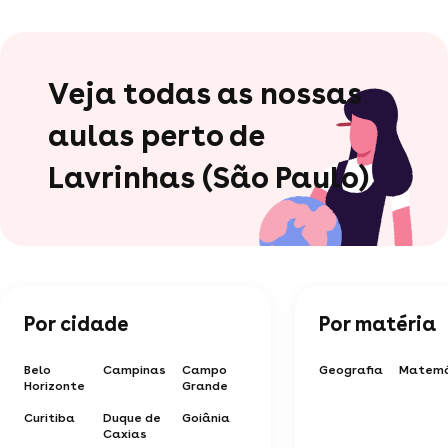
Veja todas as nossas
aulas perto de
Lavrinhas (São Paulo)
Por cidade
Por matéria
Belo
Campinas
Campo
Geografia
Matemá
Horizonte
Grande
Curitiba
Duque de
Goiânia
Caxias