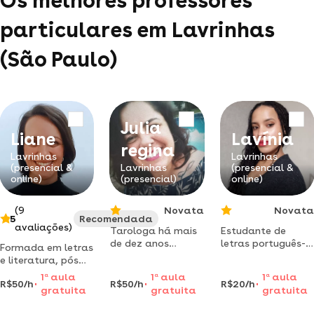
Os melhores professores
particulares em Lavrinhas
(São Paulo)
Julia
Liane
Lavínia
regina
Lavrinhas
Lavrinhas
(presencial &
Lavrinhas
(presencial &
online)
(presencial)
online)
(9
Novata
Novata
5
Recomendada
avaliações)
Tarologa há mais
Estudante de
de dez anos
letras português-
Formada em letras
estudiosa do taro
inglês e suas
e literatura, pós
de waite e de
respectivas
graduada em
1
a
aula
1
a
aula
1
a
aula
marselha há 30
literaturas.
R$50/h
R$50/h
R$20/h
psicopedagogia.
gratuita
gratuita
gratuita
anos. pedagoga,
facilidade com
ajudo seu filho a
desenvolvi
redação e língua
ler melhor, como