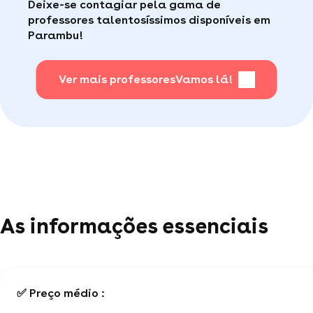
Deixe-se contagiar pela gama de
consumidor de qualidade disponível para te ajudar
Faça sua busca, com apena um clique, é muito
professores talentosíssimos disponíveis em
(por telefone e e-mail, 5J/7).
fácil
.
Parambu!
Para saber + acesse nossa página de perguntas
mais frequentes
Ver mais professores
.
Vamos lá!
As informações essenciais
✅ Preço médio :