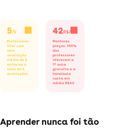
5
42
/5
R$/h
Professores
Melhores
Star com
preços: 100%
uma
dos
avaliação
professores
média de 5
oferecem a
estrelas e
1ª aula
mais de 6
gratuita
e a
avaliações.
hora/aula
custa em
média R$42
Aprender nunca foi tão