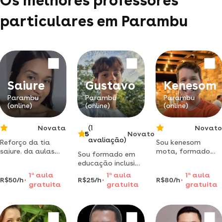
Os melhores professores
particulares em Parambu
Saiure
Gustavo
Kenesom
Parambu
Parambu
Parambu
(online)
(online)
(online)
Novata
(1
Novato
5
Novato
avaliação)
Reforço da tia
Sou kenesom
saiure. da aulas
mota, formado
Sou formado em
para crianças do
em pedagogia e
educação inclusiva
fundamental i com
especialista em
pela fundação
1
a
aula
1
a
aula
1
a
aula
reforço nas
psicopedagogia.
R$50/h
R$25/h
R$80/h
bradesco e tenho
gratuita
gratuita
gratuita
dificuldades dos
trabalho com
experiência no
seus alunos.
alunos com tea ,
cuidado e auxílio
tdah, dislexia.
de crianças com
relacionado a
tea.