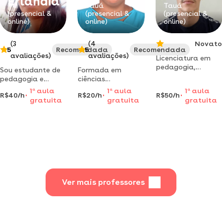
Erlandia
Tauá
Tauá
(presencial &
(presencial &
(presencial &
online)
online)
online)
(3
(4
Novato
5
Recomendada
5
Recomendada
avaliações)
avaliações)
Licenciatura em
pedagogia,
Sou estudante de
Formada em
especialização em
pedagogia e
ciências
psicopedagogia,
gostaria de de
biológicas, pela
1
a
aula
1
a
aula
1
a
aula
experiência em
R$40/h
R$20/h
R$50/h
repassar pra os
universidade
gratuita
gratuita
gratuita
educação inclusiva
meus alunos um
estadual do
e educação
pouco do meu
ceará, pós
infantil
conhecimento
graduação em
biologia celular e
molecular
Ver mais professores