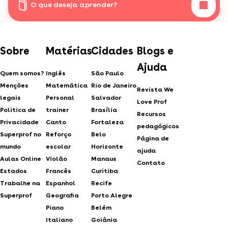
O que deseja aprender?
Sobre
Matérias
Cidades
Blogs e
Ajuda
Quem somos?
Inglês
São Paulo
Menções
Matemática
Rio de Janeiro
Revista We
legais
Personal
Salvador
Love Prof
Politica de
trainer
Brasília
Recursos
Privacidade
Canto
Fortaleza
pedagógicos
Superprof no
Reforço
Belo
Página de
mundo
escolar
Horizonte
ajuda
Aulas Online
Violão
Manaus
Contato
Estados
Francês
Curitiba
Trabalhe na
Espanhol
Recife
Superprof
Geografia
Porto Alegre
Piano
Belém
Italiano
Goiânia