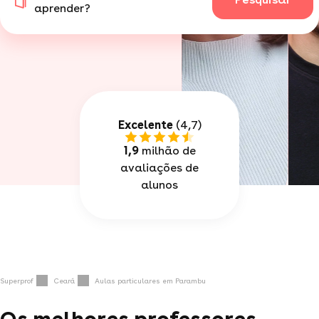
aprender?
Excelente
(4,7)
1,9
milhão de
avaliações de
alunos
Superprof
Ceará
Aulas particulares em Parambu