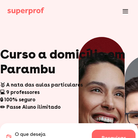
Curso a domicílio em
Parambu
🥇 A nata das aulas particulares
💻 9 professores
🔒 100% seguro
✏️ Passe Aluno ilimitado
O que deseja
Pesquisar