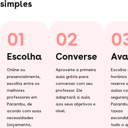
simples
01
02
0
Escolha
Converse
Ava
Online ou
Aproveite a primeira
Escolha 
presencialmente,
aula grátis para
horários
escolha entre os
conversar com seu
reserve 
melhores
professor. Ele
aulas c
professores em
adaptará a aula
seguran
Parambu, de
aos seus objetivos e
Parambu
acordo com suas
nível.
taxas
necessidades
escondid
(orçamento,
tudo o q