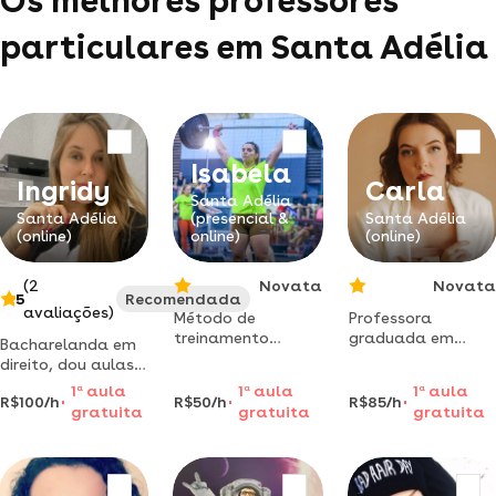
Os melhores professores
particulares em Santa Adélia
Isabela
Ingridy
Carla
Santa Adélia
Santa Adélia
(presencial &
Santa Adélia
(online)
online)
(online)
(2
Novata
Novata
5
Recomendada
avaliações)
Método de
Professora
treinamento
graduada em
Bacharelanda em
personalizado
letras pela unesp e
direito, dou aulas
para mulheres.
mestre em estudos
de reforço escolar
1
a
aula
1
a
aula
1
a
aula
conquiste o corpo
literários oferece
R$100/h
R$50/h
R$85/h
das seguintes
gratuita
gratuita
gratuita
dos sonhos! de
aulas de língua
disciplinas:
mulher para
italiana
português,
mulher, a gente se
geografia,
entende né?!
ciências, história