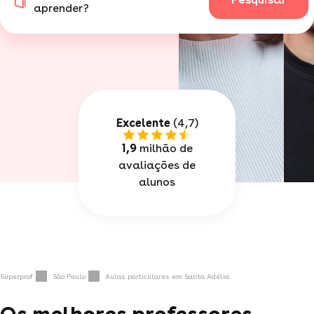
aprender?
Excelente
(4,7)
1,9
milhão de
avaliações de
alunos
Superprof
São Paulo
Aulas particulares em Santa Adélia