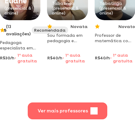
Eliane
alunos.
Tabatinga
Tabatinga
(presencial &
(presencial &
(presencial &
compartilharei
online)
online)
online)
toda minha
(13
Novata
Novato
5
Recomendada
avaliações)
Sou formada em
Professor de
pedagogia e
matemática com
Pedagoga
gostaria dar aulas
mais de 5 anos de
especialista em
particulares para
experiência no
alfabetização e
1
a
aula
1
a
aula
1
a
aula
alunos do1⁰ ao 5⁰
ensino superior
R$30/h
R$40/h
R$40/h
letramento,
gratuita
gratuita
gratuita
ano
educação
especial.
professora de
reforço escolar e
auxílio nas tarefas
do infantil e do
fundamental.
Ver mais professores