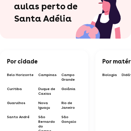
aulas perto de
Santa Adélia
Por cidade
Por matér
Belo Horizonte
Campinas
Campo
Biologia
Didá
Grande
Curitiba
Duque de
Goiânia
Caxias
Guarulhos
Nova
Rio de
Iguaçu
Janeiro
Santo André
São
São
Bernardo
Gonçalo
do
Campo