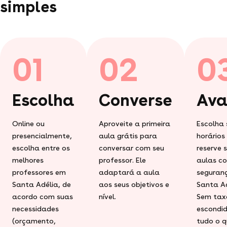
simples
01
02
0
Escolha
Converse
Ava
Online ou
Aproveite a primeira
Escolha 
presencialmente,
aula grátis para
horários
escolha entre os
conversar com seu
reserve 
melhores
professor. Ele
aulas c
professores em
adaptará a aula
seguran
Santa Adélia, de
aos seus objetivos e
Santa Ad
acordo com suas
nível.
Sem tax
necessidades
escondid
(orçamento,
tudo o q