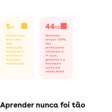
5
44
/5
R$/h
Professores
Melhores
Star com
preços: 100%
uma
dos
avaliação
professores
média de 5
oferecem a
estrelas e
1ª aula
mais de 6
gratuita
e a
avaliações.
hora/aula
custa em
média R$44
Aprender nunca foi tão