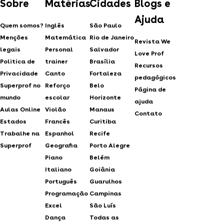
Sobre
Matérias
Cidades
Blogs e
Ajuda
Quem somos?
Inglês
São Paulo
Menções
Matemática
Rio de Janeiro
Revista We
legais
Personal
Salvador
Love Prof
Politica de
trainer
Brasília
Recursos
Privacidade
Canto
Fortaleza
pedagógicos
Superprof no
Reforço
Belo
Página de
mundo
escolar
Horizonte
ajuda
Aulas Online
Violão
Manaus
Contato
Estados
Francês
Curitiba
Trabalhe na
Espanhol
Recife
Superprof
Geografia
Porto Alegre
Piano
Belém
Italiano
Goiânia
Português
Guarulhos
Programação
Campinas
Excel
São Luís
Dança
Todas as