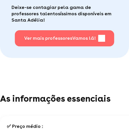
aulas, a Superprof possui um serviço ao
Faça sua busca, com apena um clique, é muito
Deixe-se contagiar pela gama de
consumidor de qualidade disponível para te ajudar
fácil
.
professores talentosíssimos disponíveis em
(por telefone e e-mail, 5J/7).
Santa Adélia!
Para saber + acesse nossa página de perguntas
mais frequentes
Ver mais professores
.
Vamos lá!
As informações essenciais
✅ Preço médio :