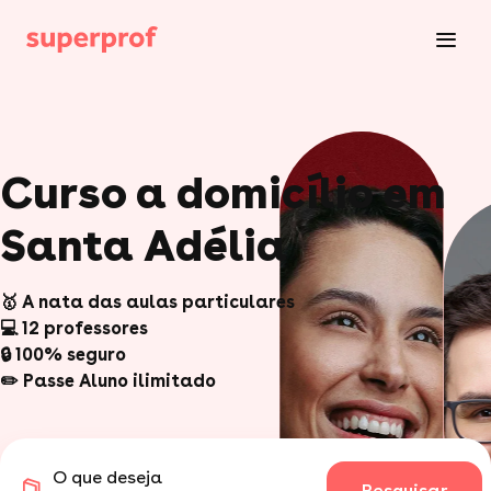
Curso a domicílio em
Santa Adélia
🥇 A nata das aulas particulares
💻 12 professores
🔒 100% seguro
✏️ Passe Aluno ilimitado
O que deseja
Pesquisar