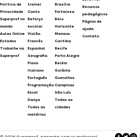
Politica de
trainer
Brasília
Recursos
Privacidade
Canto
Fortaleza
pedagógicos
Superprof no
Reforço
Belo
Página de
mundo
escolar
Horizonte
ajuda
Aulas Online
Violão
Manaus
Contato
Estados
Francês
Curitiba
Trabalhe na
Espanhol
Recife
Superprof
Geografia
Porto Alegre
Piano
Belém
Italiano
Goiânia
Português
Guarulhos
Programação
Campinas
Excel
São Luís
Dança
Todas as
Todos as
cidades
matérias
© 2026 Superprof, aprenda com os melhores!