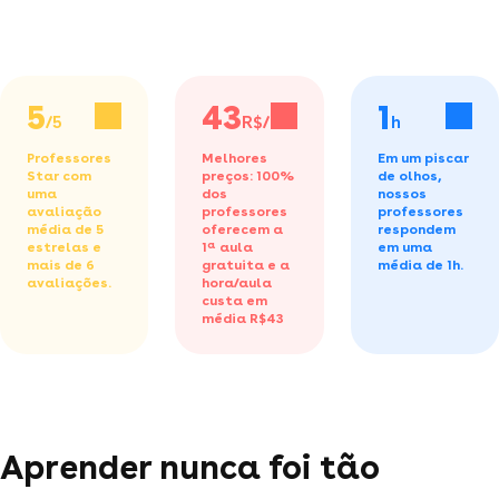
5
43
1
/5
R$/h
h
Professores
Melhores
Em um piscar
Star com
preços: 100%
de olhos,
uma
dos
nossos
avaliação
professores
professores
média de 5
oferecem a
respondem
estrelas e
1ª aula
em uma
mais de 6
gratuita
e a
média de 1h.
avaliações.
hora/aula
custa em
média R$43
Aprender nunca foi tão