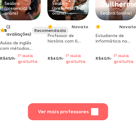
Guilherm
Seabra
Seabra
(presencial &
(presencial &
online)
online)
Seabra (online)
(2
Novato
Novato
5
Recomendada
avaliações)
Professor de
Estudante de
história com 6
informática no
Aulas de inglês
anos de
instituto federal
com métodos
experiência no
da bahia dá aulas
inovadores. semi-
1
a
aula
1
a
aula
1
a
aula
ensino
de reforço escolar
R$45/h
R$40/h
R$40/h
finalist do celp 21'
gratuita
gratuita
gratuita
fundamental e
online.
harvard university.
médio. venha
aprender de
verdade!
Ver mais professores