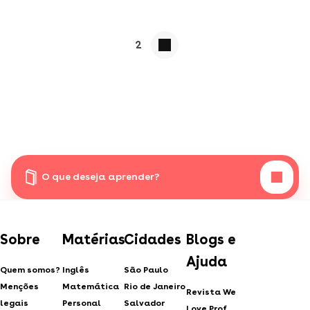
2
O que deseja aprender?
Sobre
Matérias
Cidades
Blogs e
Ajuda
Quem somos?
Inglês
São Paulo
Menções
Matemática
Rio de Janeiro
Revista We
legais
Personal
Salvador
Love Prof