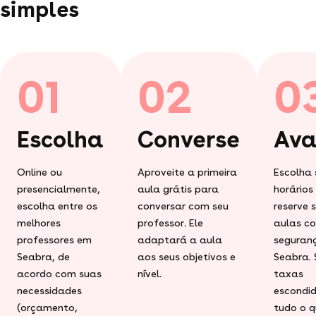
simples
01
02
0
Escolha
Converse
Ava
Online ou
Aproveite a primeira
Escolha 
presencialmente,
aula grátis para
horários
escolha entre os
conversar com seu
reserve 
melhores
professor. Ele
aulas c
professores em
adaptará a aula
seguran
Seabra, de
aos seus objetivos e
Seabra.
acordo com suas
nível.
taxas
necessidades
escondid
(orçamento,
tudo o q