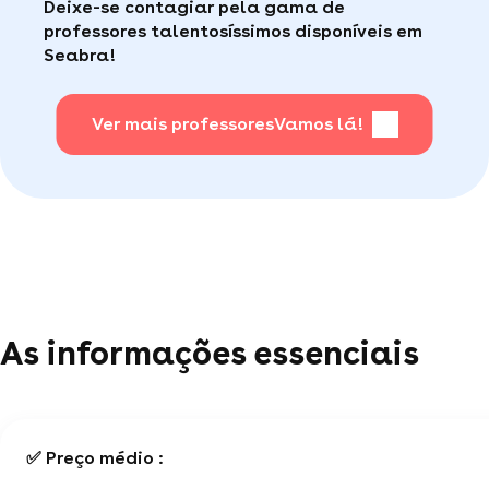
Deixe-se contagiar pela gama de
consumidor de qualidade disponível para te ajudar
Faça sua busca, com apena um clique, é muito
professores talentosíssimos disponíveis em
(por telefone e e-mail, 5J/7).
fácil
.
Seabra!
Para saber + acesse nossa página de perguntas
mais frequentes
Ver mais professores
.
Vamos lá!
As informações essenciais
✅ Preço médio :