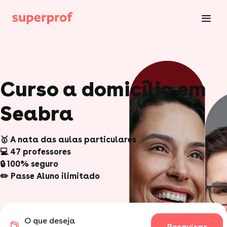
Curso a domicílio em
Seabra
🥇 A nata das aulas particulares
💻 47 professores
🔒 100% seguro
✏️ Passe Aluno ilimitado
O que deseja
Pesquisar