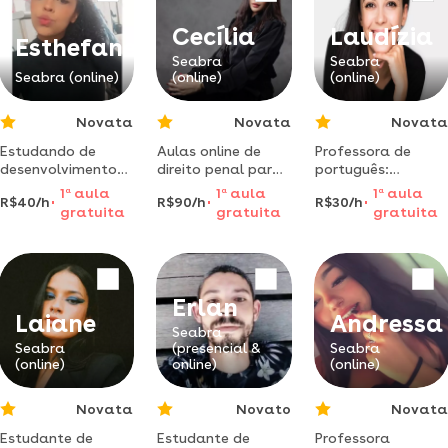
Cecília
Laudízia
Esthefane
Seabra
Seabra
Seabra (online)
(online)
(online)
Novata
Novata
Novata
Estudando de
Aulas online de
Professora de
desenvolvimento
direito penal para
português:
infantil, cursos
quem deseja
aprenda com
1
a
aula
1
a
aula
1
a
aula
R$40/h
R$90/h
R$30/h
com
aprender de forma
paixão e
gratuita
gratuita
gratuita
especialização á
clara e objetiva!
dedicação
reforço infantil
despertando o
avançado
amor pela língua
positivamente.
portuguesa
Erlan
Laiane
Andressa
Seabra
Seabra
(presencial &
Seabra
(online)
online)
(online)
Novata
Novato
Novata
Estudante de
Estudante de
Professora