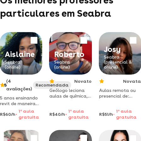
Os melhores professores
particulares em Seabra
Josy
Aislaine
Roberto
Seabra
Seabra
Seabra
(presencial &
(online)
(online)
online)
(4
Novato
Novata
5
Recomendada
avaliações)
Geólogo leciona
Aulas remota ou
aulas de química,
presencial de:
5 anos ensinando
física e
língua portuguesa
revit de maneira
matemática para
infantil jovens e
leve, mostrando os
1
a
aula
1
a
aula
1
a
aula
o ensino médio e
adultos e eja
R$60/h
R$40/h
R$51/h
macetes que
gratuita
gratuita
gratuita
geologia
precisa apenas
geral/introdutória
estudantes e
para graduandos.
profissionais de
arquitetura