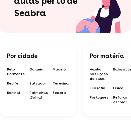
aulas perto de
Seabra
Por cidade
Por matéria
Belo
Goiânia
Maceió
Auxílio
Babysitt
Horizonte
nas lições
de casa
Recife
Salvador
Teresina
Filosofia
Física
Boninal
Palmeiras
Seabra
(Bahia)
Português
Reforço
escolar