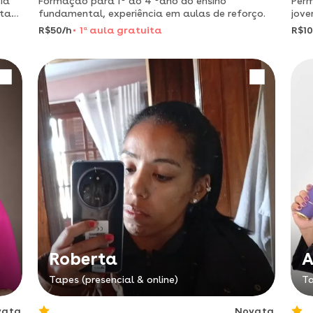
ia
Formação para 1° ao 4 °ano do ensino
Perm
ota
fundamental, experiência em aulas de reforço.
jove
R$50/h
1
a
aula gratuita
R$10
Roberta
A
Tapes (presencial & online)
Ta
vata
Novata