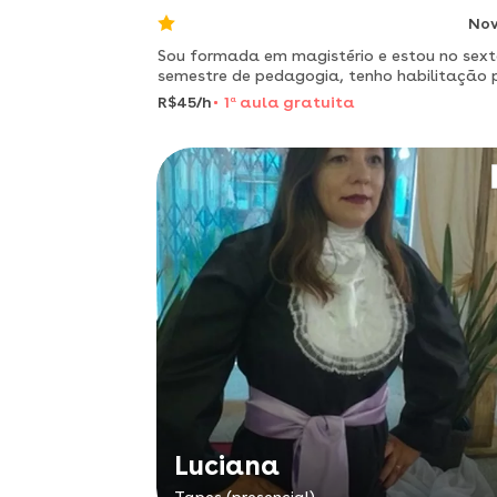
No
Sou formada em magistério e estou no sex
semestre de pedagogia, tenho habilitação 
dar aulas para crianças até o quinto ano.
R$45/h
1
a
aula gratuita
Luciana