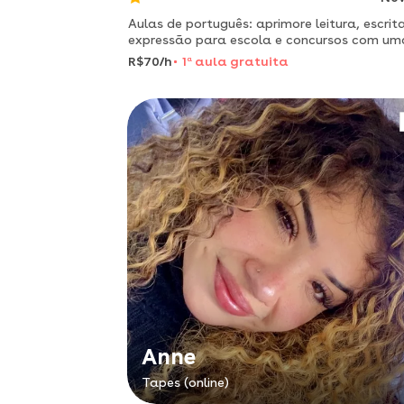
Aulas de português: aprimore leitura, escrit
expressão para escola e concursos com um
graduada em psicologia!
R$70/h
1
a
aula gratuita
Anne
Tapes (online)