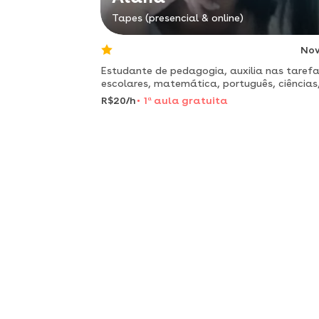
Tapes (presencial & online)
No
Estudante de pedagogia, auxilia nas taref
escolares, matemática, português, ciências
história e geografia.
R$20/h
1
a
aula gratuita