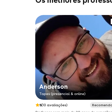
Os melhores profess
Anderson
Tapes (presencial & online)
5
(10 avaliações)
Recomend