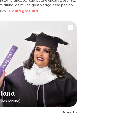
ita-me analisar sua bela e criativa escrita,
m aluno. de muito gosto faço esse pedido.
0/h
1
a
aula gratuita
lana
pes (online)
Novata