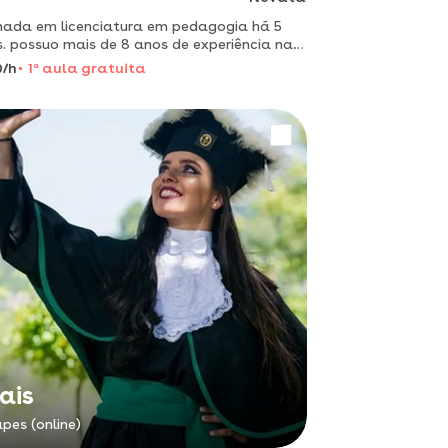
ada em licenciatura em pedagogia há 5
. possuo mais de 8 anos de experiência na
 educacional. paixão na área de
0/h
1
a
aula gratuita
abetização
ais
pes (online)