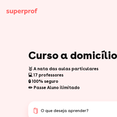
Curso a domicíli
🥇 A nata das aulas particulares
💻 17 professores
🔒 100% seguro
✏️ Passe Aluno ilimitado
O que deseja aprender?