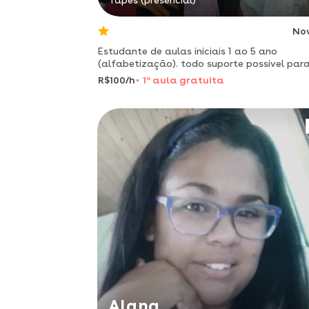
Tapes (presencial)
No
Estudante de aulas iniciais 1 ao 5 ano
(alfabetização). todo suporte possivel par
alunos.
R$100/h
1
a
aula gratuita
Alana