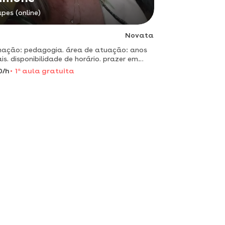
pes (online)
Novata
ação: pedagogia. área de atuação: anos
is. disponibilidade de horário. prazer em
liar nas atividades.
0/h
1
a
aula gratuita