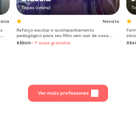
Tapes (online)
Ta
vata
Novato
as
Reforço escolar e acompanhamento
Form
,
pedagógico para seu filho sem sair de casa.
inicia
professora cláudia marque seu horário! "só
auxi
R$50/h
1
a
aula gratuita
R$4
desperta paixão em aprender,quem tem paixão
em ensinar..."
Ver mais professores