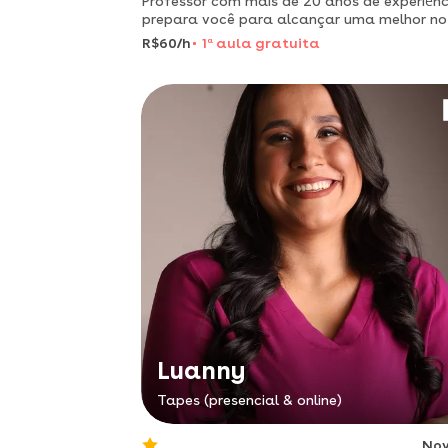
Professor com mais de 20 anos de experiẽnc
prepara você para alcançar uma melhor n
nas redações do enem e vestibulares!
R$60/h
1
a
aula gratuita
Luanny
Tapes (presencial & online)
No