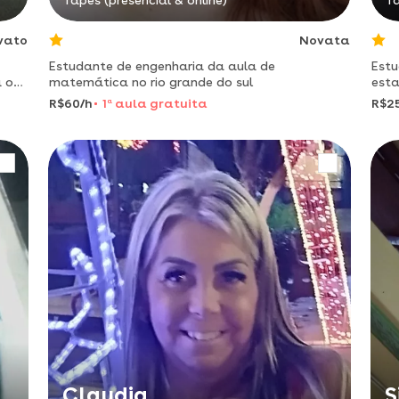
Tapes (presencial & online)
Ta
vato
Novata
Estudante de engenharia da aula de
Estu
a os
matemática no rio grande do sul
esta
R$60/h
1
a
aula gratuita
R$2
Claudia
S