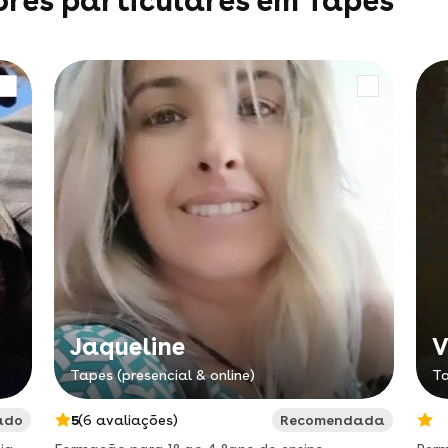
ores particulares em Tapes
Jaqueline
V
Tapes (presencial & online)
Ta
ado
5
(6 avaliações)
Recomendada