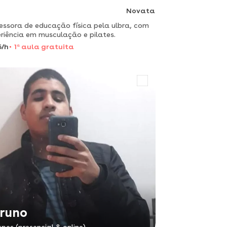
Novata
essora de educação física pela ulbra, com
riência em musculação e pilates.
5/h
1
a
aula gratuita
runo