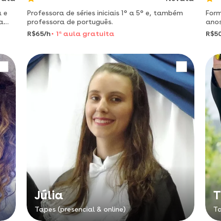
a e
Professora de séries iniciais 1° a 5° e, também
Form
a
professora de português.
anos
área
R$65/h
1
a
aula gratuita
R$5
alf
Júlia
T
Tapes (presencial & online)
Ta