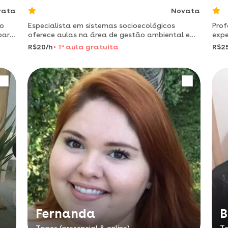
vata
Novata
to
Especialista em sistemas socioecológicos
Prof
para
oferece aulas na área de gestão ambiental e
expe
meio ambiente
R$20/h
1
a
aula gratuita
R$2
Fernanda
B