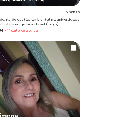
pes (presencial & online)
Novato
dante de gestão ambiental na universidade
dual do rio grande do sul (uergs)
5/h
1
a
aula gratuita
imone